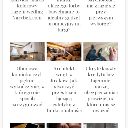
kolorowy
dlaczego torby
nie zrazić się
razem według
bawełniane to
przy
Narybek.com
idealny gadżet
pierwszym
promocyjny na
wyborze?
targi?
Obudowa
Architekt
Ukryte koszty
kominka czyli
wnętrz
kredytu bez
piękne
Kraków: Jak
tajemnic:
wykończenie, z
stworzyć
marże,
którego nie
przestrzeń
ubezpieczenia i
sposób
łączącą
prowizje, na
zrezygnować
estetykę z
które musisz
funkcjonalnością?
uważać