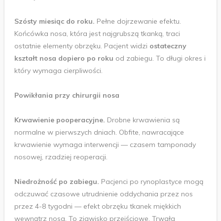
Szósty miesiąc do roku.
Pełne dojrzewanie efektu.
Końcówka nosa, która jest najgrubszą tkanką, traci
ostatnie elementy obrzęku. Pacjent widzi
ostateczny
kształt nosa dopiero po roku
od zabiegu. To długi okres i
który wymaga cierpliwości.
Powikłania przy chirurgii nosa
Krwawienie pooperacyjne.
Drobne krwawienia są
normalne w pierwszych dniach. Obfite, nawracające
krwawienie wymaga interwencji — czasem tamponady
nosowej, rzadziej reoperacji.
Niedrożność po zabiegu.
Pacjenci po rynoplastyce mogą
odczuwać czasowe utrudnienie oddychania przez nos
przez 4-8 tygodni — efekt obrzęku tkanek miękkich
wewnątrz nosa. To zjawisko przejściowe. Trwała