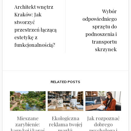
Nawigacja
Architekt wnętrz
wpisu
Wybór
Kraków: Jak
odpowiedniego
stworzyć
sprzętu do
przestrzeń łączącą
podnoszenia i
estetykę z
transportu
funkcjonalnością?
skrzynek
RELATED POSTS
Mieszane
Ekologiczna
Jak rozpoznać
zarybienie:
reklama twojej
dobrego
karp koi i karaś
marki:
psychologa i