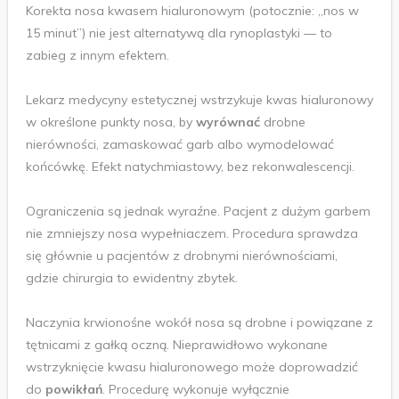
Korekta nosa kwasem hialuronowym (potocznie: „nos w
15 minut”) nie jest alternatywą dla rynoplastyki — to
zabieg z innym efektem.
Lekarz medycyny estetycznej wstrzykuje kwas hialuronowy
w określone punkty nosa, by
wyrównać
drobne
nierówności, zamaskować garb albo wymodelować
końcówkę. Efekt natychmiastowy, bez rekonwalescencji.
Ograniczenia są jednak wyraźne. Pacjent z dużym garbem
nie zmniejszy nosa wypełniaczem. Procedura sprawdza
się głównie u pacjentów z drobnymi nierównościami,
gdzie chirurgia to ewidentny zbytek.
Naczynia krwionośne wokół nosa są drobne i powiązane z
tętnicami z gałką oczną. Nieprawidłowo wykonane
wstrzyknięcie kwasu hialuronowego może doprowadzić
do
powikłań
. Procedurę wykonuje wyłącznie