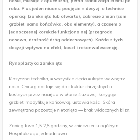
nosie, miesiąc z opuchlizną, pełna stabilizacja efektu po
roku. Plus jeden niuans: podjęcie = decyzji o technice
operacji (zamknięta lub otwarta), zakresie zmian (sam
grzbiet, sama końcówka, oba elementy), a czasem o
jednoczesnej korekcie funkcjonalnej (przegroda
nosowa, drożność dróg oddechowych). Każda z tych
decyzji wpływa na efekt, koszt i rekonwalescencję.
Rynoplastyka zamknięta
Klasyczna technika, = wszystkie cięcia =ukryte wewnątrz
nosa. Chirurg dostaje się do struktur chrzęstnych i
kostnych przez nacięcia w błonie śluzowej, koryguje
grzbiet, modyfikuje końcówkę, ustawia kości. Skóra
zewnętrzna pozostaje nietknięta — brak widocznych blizn.
Zabieg trwa 1,5-2,5 godziny, w znieczuleniu ogólnym.
Hospitalizacja jednodniowa.