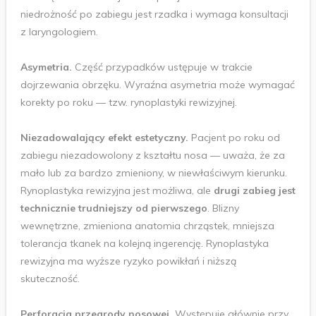
niedrożność po zabiegu jest rzadka i wymaga konsultacji
z laryngologiem.
Asymetria.
Część przypadków ustępuje w trakcie
dojrzewania obrzęku. Wyraźna asymetria może wymagać
korekty po roku — tzw. rynoplastyki rewizyjnej.
Niezadowalający efekt estetyczny.
Pacjent po roku od
zabiegu niezadowolony z kształtu nosa — uważa, że za
mało lub za bardzo zmieniony, w niewłaściwym kierunku.
Rynoplastyka rewizyjna jest możliwa, ale
drugi zabieg jest
technicznie trudniejszy od pierwszego
. Blizny
wewnętrzne, zmieniona anatomia chrząstek, mniejsza
tolerancja tkanek na kolejną ingerencję. Rynoplastyka
rewizyjna ma wyższe ryzyko powikłań i niższą
skuteczność.
Perforacja przegrody nosowej.
Występuje głównie przy