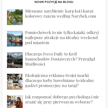
NOWE POZYCJĘ NA BLOGU
Mieszane zarybienie: karp koi i karaś
kolorowy razem według Narybek.com
Pomiechówek to nie tylko kajaki. odkryj
najlepsze atrakcje na idealny weekend
pod miastem
Dlaczego Iveco Daily to Król
Samochodów Dostawczych? Przegląd
Możliwości
Ekologiczna reklama twojej marki:
dlaczego torby bawełniane to idealny
gadżet promocyjny na targi?
Jak rozpoznać dobrego psychologa i nie
zrazić się przy pierwszym wyborze?