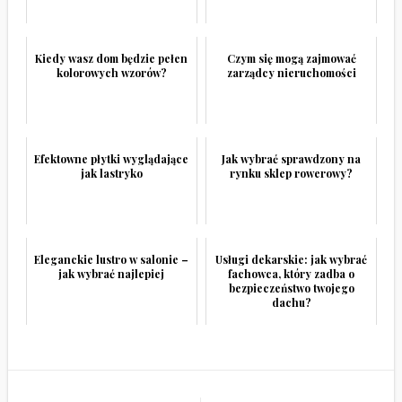
Kiedy wasz dom będzie pełen
Czym się mogą zajmować
kolorowych wzorów?
zarządcy nieruchomości
Efektowne płytki wyglądające
Jak wybrać sprawdzony na
jak lastryko
rynku sklep rowerowy?
Eleganckie lustro w salonie –
Usługi dekarskie: jak wybrać
jak wybrać najlepiej
fachowca, który zadba o
bezpieczeństwo twojego
dachu?