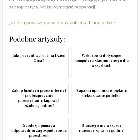
septoplastyce. Może wymagać reoperacji.
Jakie są poszczególne etapy zabiegu rhinoplastyki?
Podobne artykuły:
Jaki prezent wybrać na Dzień
Wskazówki dotyczące
Ojca?
komputera stacjonarnego dla
wszystkich
Zakup biżuterii przez internet
Zapakuj upominki w pięknie
- jak bezpiecznie i
dekorowane pudełka
przemyślanie kupować
biżuterię online?
Geodezja pomaga
Dlaczego nie wszyscy
odpowiednio zagospodarować
najemcy są wiarygodni?
przestrzeń