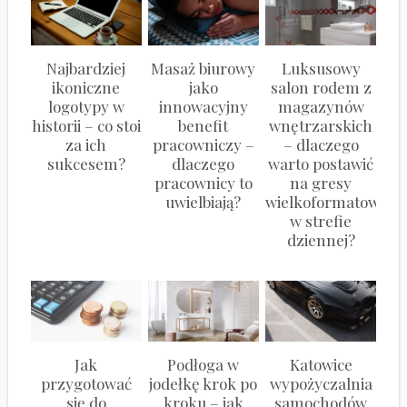
Najbardziej
Masaż biurowy
Luksusowy
ikoniczne
jako
salon rodem z
logotypy w
innowacyjny
magazynów
historii – co stoi
benefit
wnętrzarskich
za ich
pracowniczy –
– dlaczego
sukcesem?
dlaczego
warto postawić
pracownicy to
na gresy
uwielbiają?
wielkoformatowe
w strefie
dziennej?
Jak
Podłoga w
Katowice
przygotować
jodełkę krok po
wypożyczalnia
się do
kroku – jak
samochodów