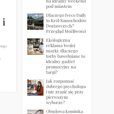
na idealny weekend
pod miastem
Dlaczego Iveco Daily
 i
to Król Samochodów
Dostawczych?
Przegląd Możliwości
Ekologiczna
reklama twojej
nego
marki: dlaczego
torby bawełniane to
i
idealny gadżet
promocyjny na
targi?
Jak rozpoznać
dobrego psychologa
i nie zrazić się przy
pierwszym
wyborze?
Obudowa kominka