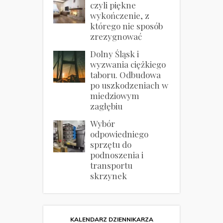
czyli piękne
wykończenie, z
którego nie sposób
zrezygnować
Dolny Śląsk i
wyzwania ciężkiego
taboru. Odbudowa
po uszkodzeniach w
miedziowym
zagłębiu
Wybór
odpowiedniego
sprzętu do
podnoszenia i
transportu
skrzynek
KALENDARZ DZIENNIKARZA