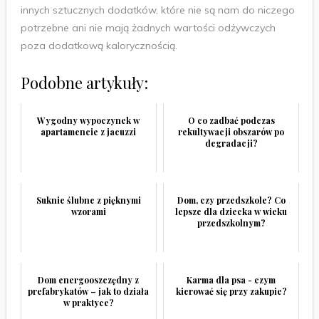
innych sztucznych dodatków, które nie są nam do niczego
potrzebne ani nie mają żadnych wartości odżywczych
poza dodatkową kalorycznością.
Podobne artykuły:
Wygodny wypoczynek w
O co zadbać podczas
apartamencie z jacuzzi
rekultywacji obszarów po
degradacji?
Suknie ślubne z pięknymi
Dom, czy przedszkole? Co
wzorami
lepsze dla dziecka w wieku
przedszkolnym?
Dom energooszczędny z
Karma dla psa - czym
prefabrykatów – jak to działa
kierować się przy zakupie?
w praktyce?