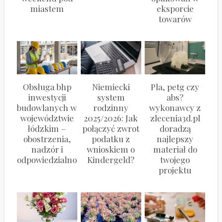
miastem
eksporcie
towarów
Obsługa bhp
Niemiecki
Pla, petg czy
inwestycji
system
abs?
budowlanych w
rodzinny
wykonawcy z
województwie
2025/2026: Jak
zlecenia3d.pl
łódzkim –
połączyć zwrot
doradzą
obostrzenia,
podatku z
najlepszy
nadzór i
wnioskiem o
materiał do
odpowiedzialność
Kindergeld?
twojego
projektu