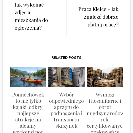
Nawigacja
Jak wykonać
wpisu
Praca Kielce – jak
zdjęcia
znaleźć dobrze
mieszkania do
płatną pracę?
ogłoszenia?
RELATED POSTS
Pomiechówek
Wybór
Wymogi
to nie tylko
odpowiedniego
fitosanitarne i
kajaki. odkryj
sprzętu do
obrót
najlepsze
podnoszenia i
międzynarodowy:
atrakcje na
transportu
rola
idealny
skrzynek
certyfikowanych
weekend pod
opakowań w