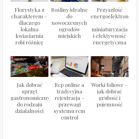
Florystyka z
Rośliny idealne
Przyszłość
charakterem –
do
energoelektroniki
dlaczego
nowoczesnych
–
lokalna
ogrodów
miniaturyzacja
kwiaciarnia
miejskich
i efektywność
robi różnicę
energetyczna
Jak dobrać
Rcp online a
Worki foliowe –
sprzęt
tradycyjna
jak dobrać
gastronomiczny
rejestracja –
grubość i
do rodzaju
przewagi
pojemność
działalności
systemu rcm
control