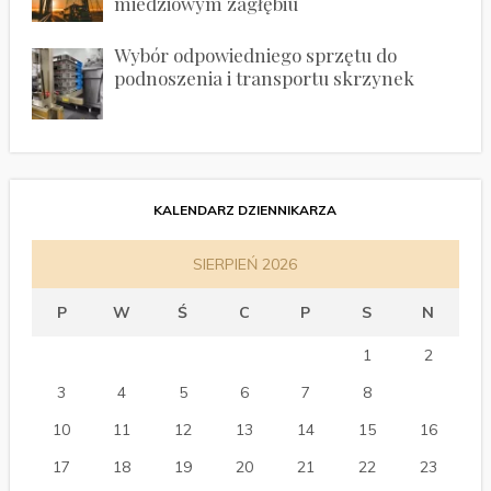
miedziowym zagłębiu
Wybór odpowiedniego sprzętu do
podnoszenia i transportu skrzynek
KALENDARZ DZIENNIKARZA
SIERPIEŃ 2026
P
W
Ś
C
P
S
N
1
2
3
4
5
6
7
8
9
10
11
12
13
14
15
16
17
18
19
20
21
22
23