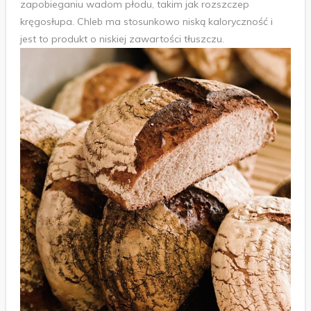
zapobieganiu wadom płodu, takim jak rozszczep
kręgosłupa. Chleb ma stosunkowo niską kaloryczność i
jest to produkt o niskiej zawartości tłuszczu.