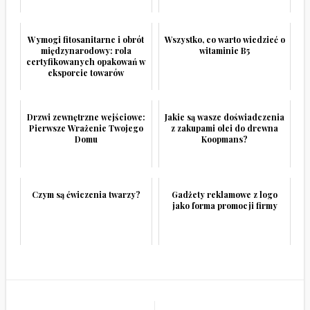
Wymogi fitosanitarne i obrót
Wszystko, co warto wiedzieć o
międzynarodowy: rola
witaminie B5
certyfikowanych opakowań w
eksporcie towarów
Drzwi zewnętrzne wejściowe:
Jakie są wasze doświadczenia
Pierwsze Wrażenie Twojego
z zakupami olei do drewna
Domu
Koopmans?
Czym są ćwiczenia twarzy?
Gadżety reklamowe z logo
jako forma promocji firmy