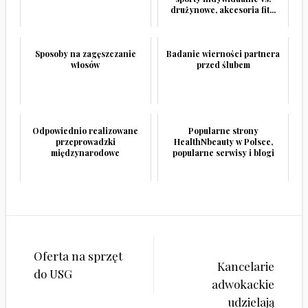
drużynowe, akcesoria fit...
Sposoby na zagęszczanie
Badanie wierności partnera
włosów
przed ślubem
Odpowiednio realizowane
Popularne strony
przeprowadzki
HealthNbeauty w Polsce,
międzynarodowe
popularne serwisy i blogi
Nawigacja
Oferta na sprzęt
wpisu
Kancelarie
do USG
adwokackie
udzielają