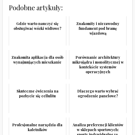
Podobne artykuły:
Gdzie warto nauczyć się
Znakomity i niezawodny
obsługiwać wózki widłowe?
fundament pod bramę
wjazdową
Znakomita aplikacja dla osób
Porównanie architektury
wynajmujących mieszkanie
mikrojądra i monolitycznej w
kontekście systemów
operacyjnych
Skuteczne ćwiczenia na
Dlaczego warto wybrać
pozbycie się cellulitu
ogrodzenie panelowe?
Profesjonalne narzędzia dla
Analiza preferencji klientów
kaletników
w sklepach sportowych:
sporty indywidualne vs.