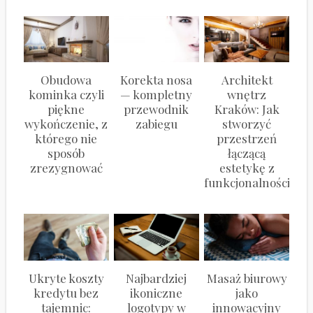
Obudowa
Korekta nosa
Architekt
kominka czyli
— kompletny
wnętrz
piękne
przewodnik
Kraków: Jak
wykończenie, z
zabiegu
stworzyć
którego nie
przestrzeń
sposób
łączącą
zrezygnować
estetykę z
funkcjonalnością?
Ukryte koszty
Najbardziej
Masaż biurowy
kredytu bez
ikoniczne
jako
tajemnic:
logotypy w
innowacyjny