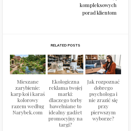
kompleksowych
porad klientom
RELATED POSTS
Mieszane
Ekologiczna
Jak rozpoznać
zarybienie:
reklama twojej
dobrego
karp koi i karaś
marki:
psychologa i
kolorowy
dlaczego torby
nie zrazić się
razem według
bawełniane to
przy
Narybek.com
idealny gadżet
pierwszym
promocyjny na
wyborze?
targi?