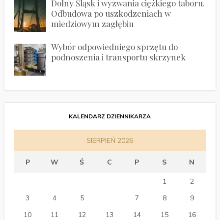
Dolny Śląsk i wyzwania ciężkiego taboru.
Odbudowa po uszkodzeniach w
miedziowym zagłębiu
Wybór odpowiedniego sprzętu do
podnoszenia i transportu skrzynek
KALENDARZ DZIENNIKARZA
SIERPIEŃ 2026
P
W
Ś
C
P
S
N
1
2
3
4
5
6
7
8
9
10
11
12
13
14
15
16