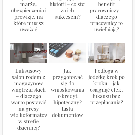
marże,
historii – co stoi
benefit
ubezpieczenia i
za ich
pracowniczy –
prowizje, na
sukcesem?
dlaczego
które musisz
pracownicy to
uważać
uwielbiają?
Luksusowy
Jak
Podłoga w
salon rodem z
przygotować
jodełkę krok po
magazynów
się do
kroku – jak
wnętrzarskich
wnioskowania
osiągnąć efekt
– dlaczego
o kredyt
luksusu bez
warto postawić
hipoteczny?
przepłacania?
na gresy
Lista
wielkoformatowe
dokumentów
w strefie
dziennej?