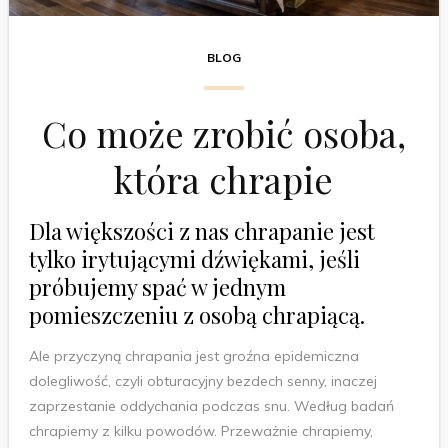
BLOG
Co może zrobić osoba,
która chrapie
Dla większości z nas chrapanie jest
tylko irytującymi dźwiękami, jeśli
próbujemy spać w jednym
pomieszczeniu z osobą chrapiącą.
Ale przyczyną chrapania jest groźna epidemiczna
dolegliwość, czyli obturacyjny bezdech senny, inaczej
zaprzestanie oddychania podczas snu. Według badań
chrapiemy z kilku powodów. Przeważnie chrapiemy,