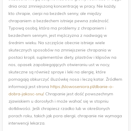
dnia oraz zmniejszoną koncentrację w pracy. Nie każdy,
kto chrapie, cierpi na bezdech senny, ale między
chrapaniem a bezdechem istnieje pewna zależność.
Typową osobą, która ma problemy z chrapaniem i
bezdechem sennym, jest mężczyzna z nadwagą w
średnim wieku. Na szczęście obecnie istnieje wiele
skutecznych sposobów na zmniejszenie chrapania w
postaci kropli, suplementów diety, plastrów i klipsów na
nos, opasek zapobiegających otwieraniu ust w nocy,
skuteczne są również spraye i leki na alergię, które
pomagają obkurczyć śluzówkę nosa i leczą katar. Źródłem
informacji jest strona
https://slowoseniora.pl/dbanie-o-
dobra-jakosc-snu/
. Chrapanie jest dość powszechnym
zjawiskiem u dorosłych i może wahać się w stopniu
dotkliwości. Jeśli chrapiesz rzadko lub w określonych
porach roku, takich jak pora alergii, chrapanie nie wymaga
interwencji lekarza.