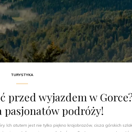
TURYSTYKA
eć przed wyjazdem w Gorce
a pasjonatów podróży!
. Ich atutem jest nie tylko piękno krajobrazów, cisza górskich szla