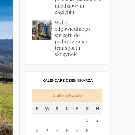
miedziowym
zagłębiu
Wybór
odpowiedniego
sprzętu do
podnoszenia i
transportu
skrzynek
KALENDARZ DZIENNIKARZA
SIERPIEŃ 2026
P
W
Ś
C
P
S
N
1
2
3
4
5
6
7
8
9