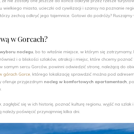
to, że nie zostały one jeszcze do końca odkryte przez rzesze turystów
wielkiego miasta, ucieczki od cywilizacji i szansy na poznanie regi
órzy zechcą odkryć jego tajemnice. Gotowi do podróży? Ruszajmy 
ową w Gorcach?
 wyboru noclegu
, bo to właśnie miejsce, w którym się zatrzymamy,
wnież i o bliskości szlaków, atrakcji i miejsc, które chcemy poznać
u w samym sercu Gorców, powinni odwiedzić stronę, należącą do obi
 w górach Gorce
, którego lokalizację sprawdzić można pod adrese
ry oferuje przyjezdnym
nocleg w komfortowych apartamentach
, p
w.
w
, zagłębić się w ich historię, poznać kulturę regionu, wyjść na szlak i
należy poświęcić przynajmniej kilka dni.