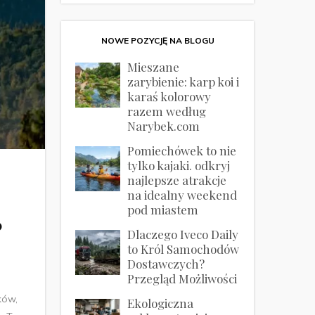
NOWE POZYCJĘ NA BLOGU
Mieszane
zarybienie: karp koi i
karaś kolorowy
razem według
Narybek.com
Pomiechówek to nie
tylko kajaki. odkryj
najlepsze atrakcje
na idealny weekend
pod miastem
?
Dlaczego Iveco Daily
to Król Samochodów
Dostawczych?
Przegląd Możliwości
ków,
Ekologiczna