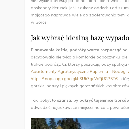
niezwykle interesująca fauna i flora, ale również i 
doskonały kierunek, jeśli szukasz oddechu od szumu 
mającego naprawdę wiele do zaoferowania tym, kt
w Gorce!
Jak wybrać idealną bazę wypad
Planowanie każdej podróży warto rozpocząć od
decydowało nie tylko o komforcie odpoczynku, ale ró
trakcie podróży. Ci, którzy poszukują oazy spokoj
Apartamenty Agroturystyczne Papiernia – Noclegi
https://maps.app.goo.gl/hSUb7gcVcFjUGP5T6
i któ
górskiej natury i pięknych gorczańskich krajobrazó
Taki pobyt to
szansa, by odkryć tajemnice Gorcó
odwiedzić najciekawsze miejsca, na co z pewnością 