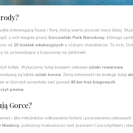
yrody?
kle interesującą faunę i florę, którą warto poznać nieco bliżej. Słu
zęść z nich biegnie przez
Gorczański Park Narodowy
, którego sym
zono aż
10 ścieżek edukacyjnych
o różnym charakterze. To m.in. Dol
zy ta, prowadząca z Łopusznej na Jankówki.
wóch kółek. Wytyczono tutaj bowiem ciekawe
szlaki rowerowe
,
ernatywą są także
szlaki konne
. Zimą natomiast nie brakuje tutaj
at
nie w Gorcach powstała sieć ponad
40 km tras biegowych
,
zczyt pasma
.
rują Gorce?
również i dla miłośników odkrywania historii i poznawania ciekawych
 Niedzicy
, położony malowniczo nad Jeziorem Czorsztyńskim i dw
.