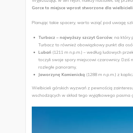
Wyjeżdżając w ten rejon, należy nastawić się prz
Gorce to miejsce wprost stworzone dla wielbiciel
Planując takie spacery, warto wziąć pod uwagę szl
Turbacz – najwyższy szczyt Gorców
, na który
Turbacz to również obowiązkowy punkt dla osób,
Lubań
(1211 m n.p.m.) – według ludowych przek
toczyli swoje spory miejscowi czarownicy. Dziś 
rozległe panoramy,
Jaworzynę Kamienicką
(1288 m n.p.m.) z kapli
Wielbicieli górskich wyzwań z pewnością zainteres
wschodzących w skład tego wyjątkowego pasma g