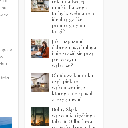
. To
reklama twojej
marki: dlaczego
onu,
torby bawełniane to
więc
idealny gadżet
promocyjny na
targi?
Jak rozpoznać
dobrego psychologa
 będzie
i nie zrazić się przy
 w
pierwszym
ektu
wyborze?
m
Obudowa kominka
ośród
czyli piękne
wykończenie, z
którego nie sposób
zrezygnować
Dolny Śląsk i
wyzwania ciężkiego
taboru. Odbudowa
po uszkodzeniach w