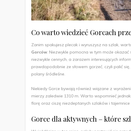
Co warto wiedzieć Gorcach prz
Zanim spakujesz plecak i wyruszysz na szlak, war
Gorców
. Niezwykle pomocna w tym może okazać s
niezwykle cennych, a zarazem interesujących inform
prawdopodobnie ze słowem gorzeć, czyli palić się
polany śródleśne.
Niekiedy Gorce bywają również wiązane z wyrażeni
mierzy zaledwie 1310 m. Warto wspomnieć jednak,
florę oraz ciszę niezdeptanych szlaków i tajemnice 
Gorce dla aktywnych – które sz