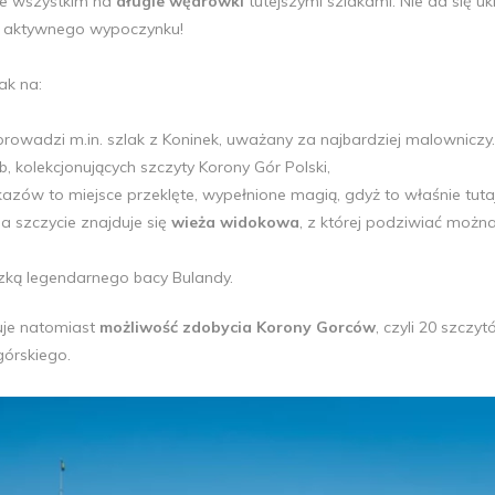
ede wszystkim na
długie wędrówki
tutejszymi szlakami. Nie da się uk
i
aktywnego wypoczynku!
ak na:
 prowadzi m.in. szlak z Koninek, uważany za najbardziej malowniczy.
 kolekcjonujących szczyty Korony Gór Polski,
azów to miejsce przeklęte, wypełnione magią, gdyż to właśnie tuta
na szczycie znajduje się
wieża widokowa
, z której podziwiać możn
czką legendarnego bacy Bulandy.
uje natomiast
możliwość zdobycia Korony Gorców
, czyli 20 szczyt
órskiego.