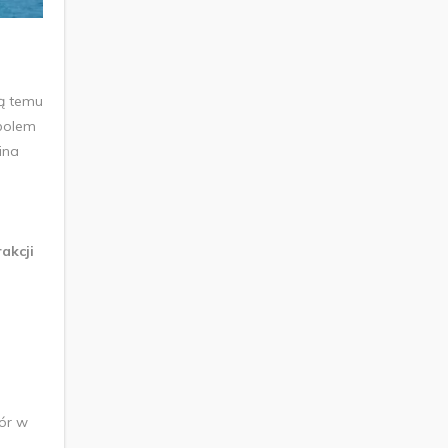
żą temu
bolem
ina
rakcji
ór w