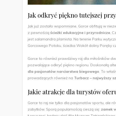
Jak odkryć piękno tutejszej prz
Jak już zostało wspomniane, Gorce obfitują w niezwy
z pewnością
ścieżki edukacyjne i przyrodnicze
. C
jest salamandra plamista. Na terenie Parku wytyc
Gorcowego Potoku, ścieżka Wokół doliny Poręby c
Gorce to również prawdziwy raj dla miłośników d
pozwalające odkryć piękno regionu. Doskonałą alt
dla pasjonatów narciarstwa biegowego
. To właś
prowadzących również na
Turbacz – najwyższy s
Jakie atrakcje dla turystów ofe
Gorce to raj nie tylko dla pasjonatów sportu, ale 
zabytków. Sporą popularnością cieszą się:
zamek w
Łopusznej, będący dziś filią Muzeum Tatrzańskiego