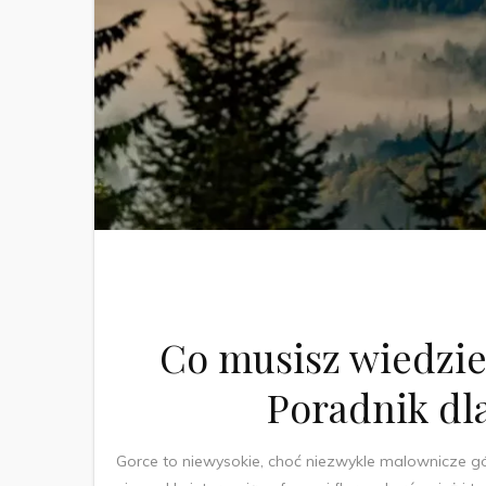
Co musisz wiedzi
Poradnik dl
Gorce to niewysokie, choć niezwykle malownicze góry