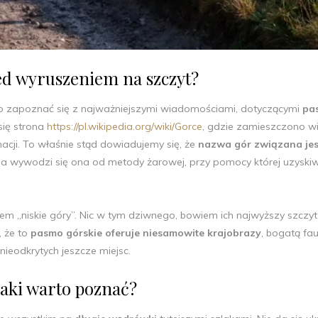
ed wyruszeniem na szczyt?
to zapoznać się z najważniejszymi wiadomościami, dotyczącymi
pa
ię strona
https://pl.wikipedia.org/wiki/Gorce
, gdzie zamieszczono wi
acji. To właśnie stąd dowiadujemy się, że
nazwa gór związana jes
, a wywodzi się ona od metody żarowej, przy pomocy której uzysk
em „niskie góry”. Nic w tym dziwnego, bowiem ich najwyższy szczyt
 że to
pasmo górskie oferuje niesamowite krajobrazy
, bogatą fau
nieodkrytych jeszcze miejsc.
laki warto poznać?