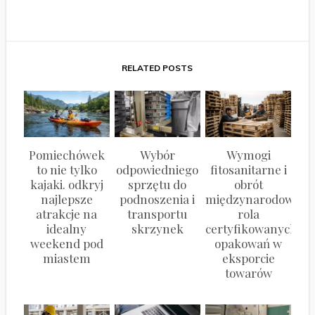
RELATED POSTS
Pomiechówek
Wybór
Wymogi
to nie tylko
odpowiedniego
fitosanitarne i
kajaki. odkryj
sprzętu do
obrót
najlepsze
podnoszenia i
międzynarodowy:
atrakcje na
transportu
rola
idealny
skrzynek
certyfikowanych
weekend pod
opakowań w
miastem
eksporcie
towarów