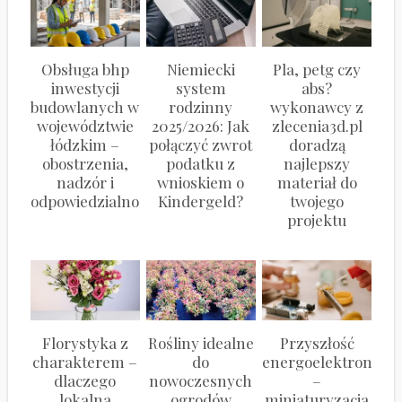
Obsługa bhp
Niemiecki
Pla, petg czy
inwestycji
system
abs?
budowlanych w
rodzinny
wykonawcy z
województwie
2025/2026: Jak
zlecenia3d.pl
łódzkim –
połączyć zwrot
doradzą
obostrzenia,
podatku z
najlepszy
nadzór i
wnioskiem o
materiał do
odpowiedzialność
Kindergeld?
twojego
projektu
Florystyka z
Rośliny idealne
Przyszłość
charakterem –
do
energoelektroniki
dlaczego
nowoczesnych
–
lokalna
ogrodów
miniaturyzacja