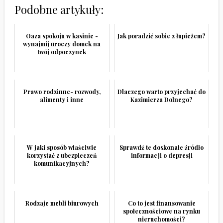
Podobne artykuły:
Oaza spokoju w kasinie -
Jak poradzić sobie z łupieżem?
wynajmij uroczy domek na
twój odpoczynek
Prawo rodzinne- rozwody,
Dlaczego warto przyjechać do
alimenty i inne
Kazimierza Dolnego?
W jaki sposób właściwie
Sprawdź te doskonałe źródło
korzystać z ubezpieczeń
informacji o depresji
komunikacyjnych?
Rodzaje mebli biurowych
Co to jest finansowanie
społecznościowe na rynku
nieruchomości?