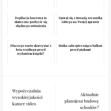
Depilacja laserowa to
Uporaj się z inwazją szczawika
skuteczne pozbycie się
żółtego na Twojej uprawie
zbędnego owłosienia
Dlaczego warto skorzystać z
Siatka zabezpieczająca balkon
beta readingu przed
przed ptakami
wydaniem książki?
Nawigacja
Wypożyczalnia
wpisu
Aktualnie
wysokiej jakości
planujesz budowę
kamer video
schodów?