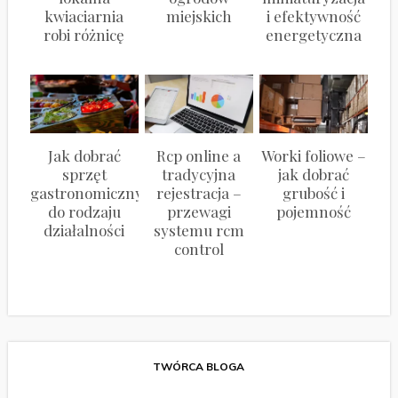
kwiaciarnia
miejskich
i efektywność
robi różnicę
energetyczna
Jak dobrać
Rcp online a
Worki foliowe –
sprzęt
tradycyjna
jak dobrać
gastronomiczny
rejestracja –
grubość i
do rodzaju
przewagi
pojemność
działalności
systemu rcm
control
TWÓRCA BLOGA