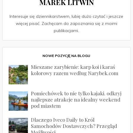
MAREK LITWIN
Interesuje się dziennikarstwem, lubię dużo czytać i jeszcze
więcej pisać. Zachęcam do zapoznania się z moimi
publikacjami.
NOWE POZYCJĘ NA BLOGU
Mieszane zarybienie: karp koi i karaś
kolorowy razem według Narybek.com
Pomiechówek to nie tylko kajaki. odkryj
najlepsze atrakcje na idealny weekend
pod miastem
Dlaczego Iveco Daily to Król
Samochodów Dostawczych? Przegląd
Możliwości