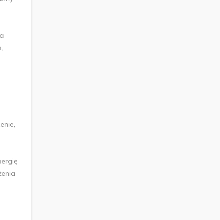
na
,
enie,
ergię
żenia