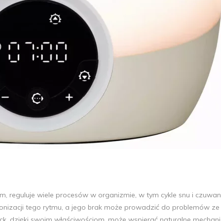
 reguluje wiele procesów w organizmie, w tym cykle snu i czuwan
ronizacji tego rytmu, a jego brak może prowadzić do problemów z
ock, dzięki swoim właściwościom, może wspierać naturalne mechan