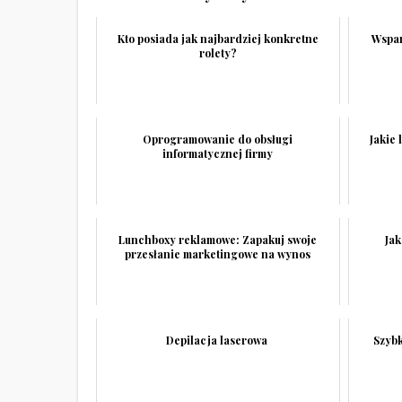
Kto posiada jak najbardziej konkretne
Wspar
rolety?
Oprogramowanie do obsługi
Jakie
informatycznej firmy
Lunchboxy reklamowe: Zapakuj swoje
Ja
przesłanie marketingowe na wynos
Depilacja laserowa
Szybk