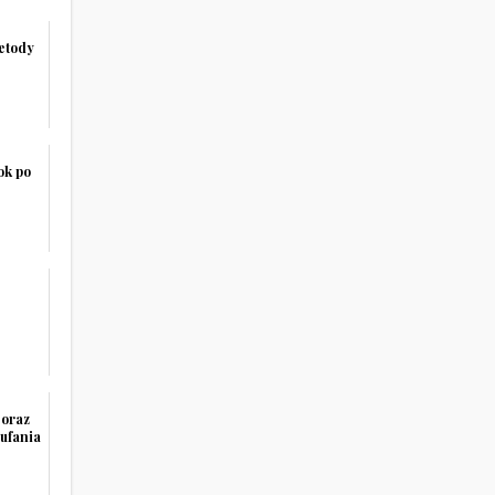
etody
ok po
coraz
aufania