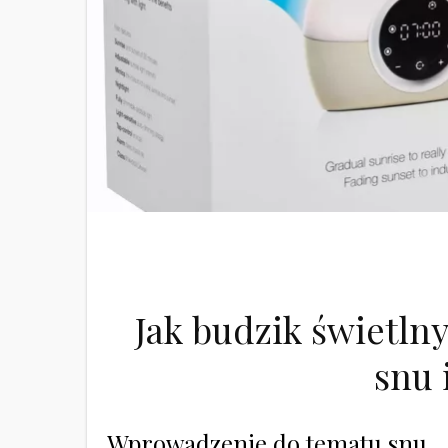
Jak budzik świetln
snu 
Wprowadzenie do tematu snu