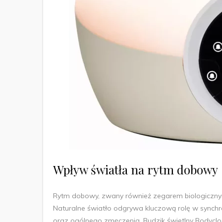
Wpływ światła na rytm dobowy
Rytm dobowy, zwany również zegarem biologicznym,
Naturalne światło odgrywa kluczową rolę w synch
oraz ogólnego zmęczenia. Budzik świetlny Bodycl