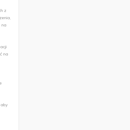
ch z
zenia,
a na
acji
ć na
e
 aby