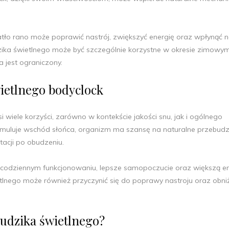
atło rano może poprawić nastrój, zwiększyć energię oraz wpłynąć 
zika świetlnego może być szczególnie korzystne w okresie zimowym
a jest ograniczony.
ietlnego bodyclock
wiele korzyści, zarówno w kontekście jakości snu, jak i ogólnego
symuluje wschód słońca, organizm ma szansę na naturalne przebudz
acji po obudzeniu.
codziennym funkcjonowaniu, lepsze samopoczucie oraz większą en
etlnego może również przyczynić się do poprawy nastroju oraz obni
udzika świetlnego?