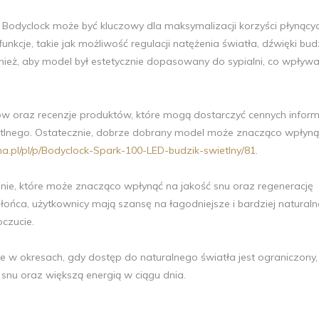
odyclock może być kluczowy dla maksymalizacji korzyści płynący
kcje, takie jak możliwość regulacji natężenia światła, dźwięki bud
nież, aby model był estetycznie dopasowany do sypialni, co wpływ
w oraz recenzje produktów, które mogą dostarczyć cennych inform
ietlnego. Ostatecznie, dobrze dobrany model może znacząco wpłyną
ina.pl/pl/p/Bodyclock-Spark-100-LED-budzik-swietlny/81
.
anie, które może znacząco wpłynąć na jakość snu oraz regenerację
łońca, użytkownicy mają szansę na łagodniejsze i bardziej naturaln
czucie.
e w okresach, gdy dostęp do naturalnego światła jest ograniczony,
 snu oraz większą energią w ciągu dnia.