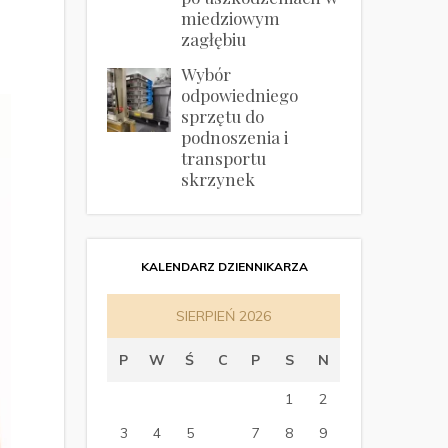
miedziowym
zagłębiu
Wybór
odpowiedniego
sprzętu do
podnoszenia i
transportu
skrzynek
KALENDARZ DZIENNIKARZA
SIERPIEŃ 2026
P
W
Ś
C
P
S
N
1
2
3
4
5
6
7
8
9