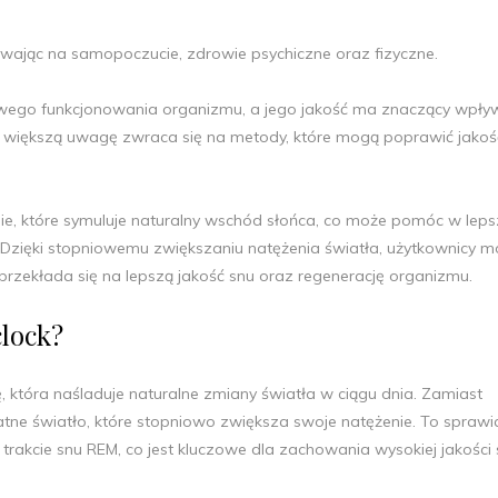
wając na samopoczucie, zdrowie psychiczne oraz fizyczne.
owego funkcjonowania organizmu, a jego jakość ma znaczący wpły
większą uwagę zwraca się na metody, które mogą poprawić jakość
.
nie, które symuluje naturalny wschód słońca, co może pomóc w lep
zięki stopniowemu zwiększaniu natężenia światła, użytkownicy 
 przekłada się na lepszą jakość snu oraz regenerację organizmu.
clock?
, która naśladuje naturalne zmiany światła w ciągu dnia. Zamiast
atne światło, które stopniowo zwiększa swoje natężenie. To sprawia
rakcie snu REM, co jest kluczowe dla zachowania wysokiej jakości 