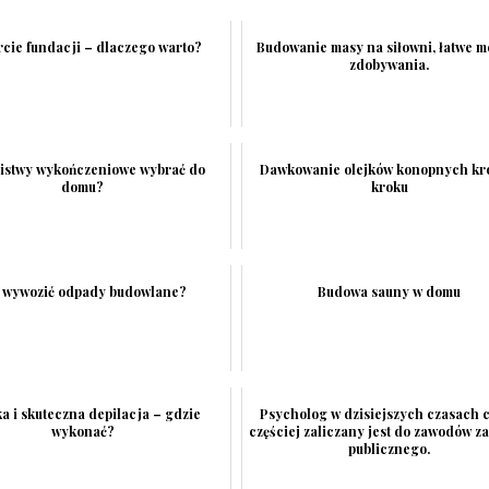
cie fundacji – dlaczego warto?
Budowanie masy na siłowni, łatwe m
zdobywania.
 listwy wykończeniowe wybrać do
Dawkowanie olejków konopnych kr
domu?
kroku
k wywozić odpady budowlane?
Budowa sauny w domu
a i skuteczna depilacja – gdzie
Psycholog w dzisiejszych czasach 
wykonać?
częściej zaliczany jest do zawodów z
publicznego.