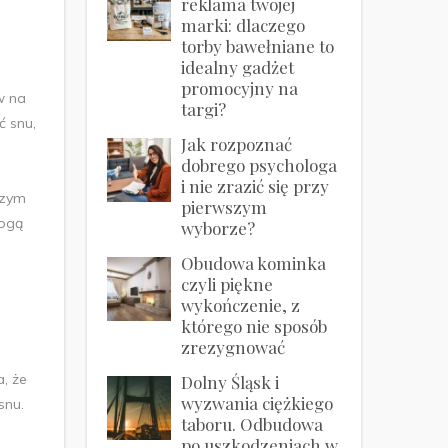
reklama twojej
marki: dlaczego
torby bawełniane to
idealny gadżet
promocyjny na
w na
targi?
 snu,
Jak rozpoznać
dobrego psychologa
i nie zrazić się przy
szym
pierwszym
mogą
wyborze?
Obudowa kominka
czyli piękne
wykończenie, z
którego nie sposób
zrezygnować
, że
Dolny Śląsk i
wyzwania ciężkiego
snu.
taboru. Odbudowa
po uszkodzeniach w