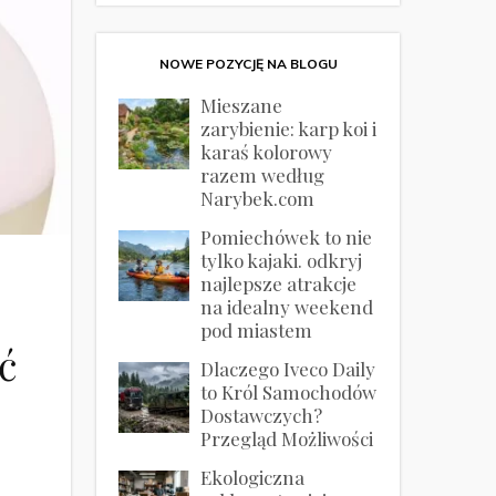
NOWE POZYCJĘ NA BLOGU
Mieszane
zarybienie: karp koi i
karaś kolorowy
razem według
Narybek.com
Pomiechówek to nie
tylko kajaki. odkryj
najlepsze atrakcje
na idealny weekend
pod miastem
ć
Dlaczego Iveco Daily
to Król Samochodów
Dostawczych?
Przegląd Możliwości
Ekologiczna