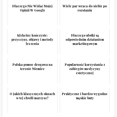
Dlaczego Nie Widać Mojej
Wiele par wraca do siebie po
Opinii W Google
rozstaniu
Kłykciny kończyste:
Dlaczego ulotki są
przyczyny, objawy i metody
odpowiednim działaniem
leczenia
marketingowym
Polska pomoc drogowa na
Popularność korzystania z
terenie Niemiec
zabiegów medycyny
estetycznej
O jakich klasycznych oknach
Praktyczne i bardzo wygodne
w tej chwili marzysz?
męskie buty