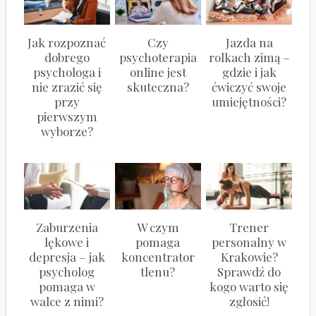
Jak rozpoznać
Czy
Jazda na
dobrego
psychoterapia
rolkach zimą –
psychologa i
online jest
gdzie i jak
nie zrazić się
skuteczna?
ćwiczyć swoje
przy
umiejętności?
pierwszym
wyborze?
Zaburzenia
W czym
Trener
lękowe i
pomaga
personalny w
depresja – jak
koncentrator
Krakowie?
psycholog
tlenu?
Sprawdź do
pomaga w
kogo warto się
walce z nimi?
zgłosić!