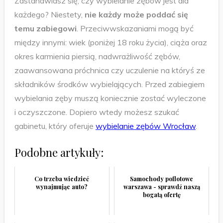
Zastanawiasz się, czy wybielanie zębów jest dla
każdego? Niestety,
nie każdy może poddać się
temu zabiegowi
. Przeciwwskazaniami mogą być
między innymi: wiek (poniżej 18 roku życia), ciąża oraz
okres karmienia piersią, nadwrażliwość zębów,
zaawansowana próchnica czy uczulenie na któryś ze
składników środków wybielających. Przed zabiegiem
wybielania zęby muszą koniecznie zostać wyleczone
i oczyszczone. Dopiero wtedy możesz szukać
gabinetu, który oferuje
wybielanie zębów Wrocław
.
Podobne artykuły:
Co trzeba wiedzieć
Samochody poflotowe
wynajmując auto?
warszawa - sprawdź naszą
bogatą ofertę