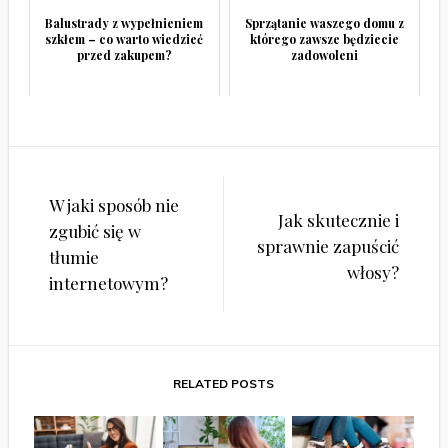
Balustrady z wypełnieniem
Sprzątanie waszego domu z
szkłem – co warto wiedzieć
którego zawsze będziecie
przed zakupem?
zadowoleni
Nawigacja
W jaki sposób nie
wpisu
Jak skutecznie i
zgubić się w
sprawnie zapuścić
tłumie
włosy?
internetowym?
RELATED POSTS