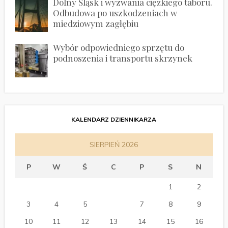
Dolny Śląsk i wyzwania ciężkiego taboru.
Odbudowa po uszkodzeniach w
miedziowym zagłębiu
Wybór odpowiedniego sprzętu do
podnoszenia i transportu skrzynek
KALENDARZ DZIENNIKARZA
SIERPIEŃ 2026
P
W
Ś
C
P
S
N
1
2
3
4
5
6
7
8
9
10
11
12
13
14
15
16