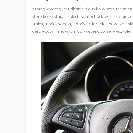
Istotną kwestią jest dbanie nie tylko o stan techn
które korzystają z takich samochodów. Jeśli poj
umiejętności, wiedzę i doświadczenie, wówczas n
kierowców firmowych. Co więcej dobrze wyszkoleni