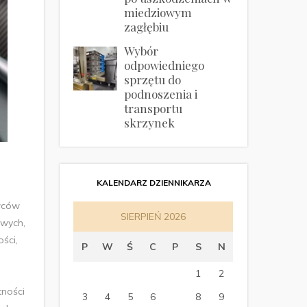
miedziowym
zagłębiu
Wybór
odpowiedniego
sprzętu do
podnoszenia i
transportu
skrzynek
KALENDARZ DZIENNIKARZA
owców
SIERPIEŃ 2026
owych,
ści,
P
W
Ś
C
P
S
N
1
2
tności
3
4
5
6
7
8
9