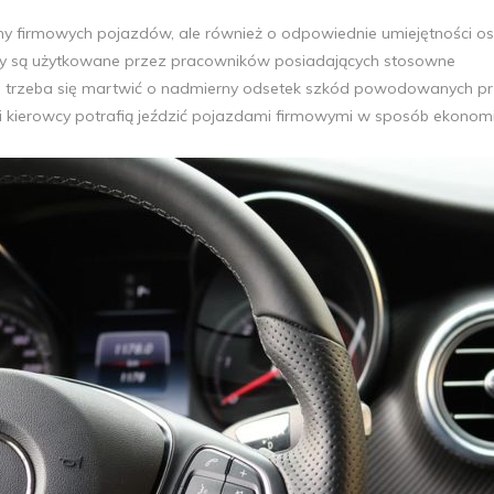
iczny firmowych pojazdów, ale również o odpowiednie umiejętności os
azdy są użytkowane przez pracowników posiadających stosowne
ie trzeba się martwić o nadmierny odsetek szkód powodowanych p
 kierowcy potrafią jeździć pojazdami firmowymi w sposób ekonomi