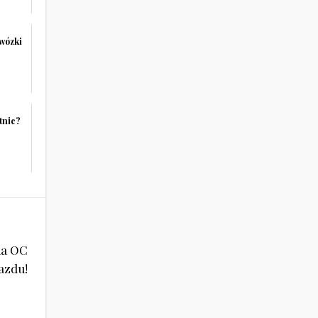
 wózki
tnie?
ia OC
azdu!