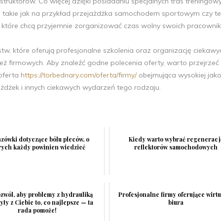
ruktorów. Co więcej dzięki posiadaniu specjalnych tras treningowy
a, takie jak na przykład przejażdżka samochodem sportowym czy te
m, które chcą przyjemnie zorganizować czas wolny swoich pracowni
stw, które oferują profesjonalne szkolenia oraz organizację ciekawy
eż firmowych. Aby znaleźć godne polecenia oferty, warto przejrzeć
 oferta
https://torbednary.com/oferta/firmy/
obejmująca wysokiej jako
żdżek i innych ciekawych wydarzeń tego rodzaju.
zówki dotyczące bólu pleców, o
Kiedy warto wybrać regeneracj
rych każdy powinien wiedzieć
reflektorów samochodowych
ozwól, aby problemy z hydrauliką
Profesjonalne firmy oferujące wirt
ły z Ciebie to, co najlepsze — ta
biura
rada pomoże!