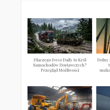
Dlaczego Iveco Daily to Król
Dolny 
Samochodów Dostawczych?
Przegląd Możliwości
uszk