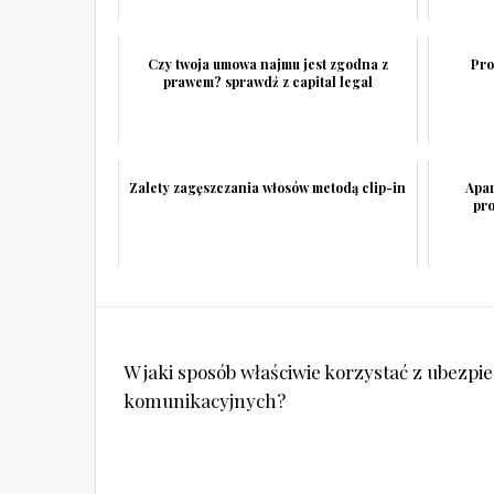
Czy twoja umowa najmu jest zgodna z
Pro
prawem? sprawdź z capital legal
Zalety zagęszczania włosów metodą clip-in
Apar
pro
Nawigacja
W jaki sposób właściwie korzystać z ubezpi
wpisu
komunikacyjnych?