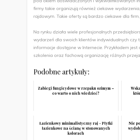
pod okiem doświadczonych i wykwalifikowanych inst
firmy takie organizują również ciekawe wydarzeni
rajdowym. Takie oferty są bardzo ciekawe dla fir
Na rynku działa wiele profesjonalnych przedsiębior
wydarzeń dla swoich klientów indywidualnych czy t
informacje dostępne w Internecie. Przykładem jest
szkolenia oraz fachową organizację różnych przeja
Podobne artykuły:
Zabiegi fungicydowe w rzepaku ozimym –
Wska
co warto o nich wiedzieć?
któ
Łazienkowy minimalistyczny raj - Płytki
Nie p
łazienkowe na ścianę w stonowanych
wydoby
kolorach