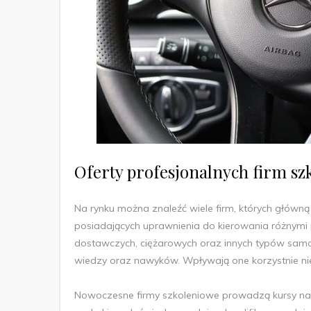
Oferty profesjonalnych firm s
Na rynku można znaleźć wiele firm, których główną 
posiadających uprawnienia do kierowania różnymi
dostawczych, ciężarowych oraz innych typów sam
wiedzy oraz nawyków. Wpływają one korzystnie nie
Nowoczesne firmy szkoleniowe prowadzą kursy na s