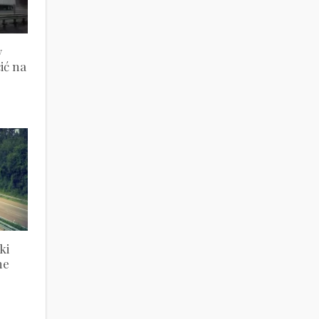
w
ić na
ki
ne