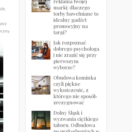
reklama twojej
marki: dlaczego
ób,
torby bawełniane to
idealny gadżet
rzez
promocyjny na
czny.
targi?
Jak rozpoznać
dobrego psychologa
i nie zrazić się przy
pierwszym
wyborze?
Obudowa kominka
czyli piękne
wykończenie, z
którego nie sposób
zrezygnować
Dolny Śląsk i
wyzwania ciężkiego
taboru. Odbudowa
po uszkodzeniach w