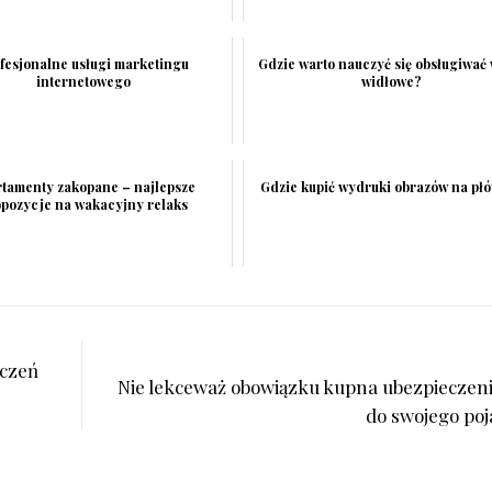
fesjonalne usługi marketingu
Gdzie warto nauczyć się obsługiwać
internetowego
widłowe?
tamenty zakopane – najlepsze
Gdzie kupić wydruki obrazów na płó
pozycje na wakacyjny relaks
eczeń
Nie lekceważ obowiązku kupna ubezpieczen
do swojego poj