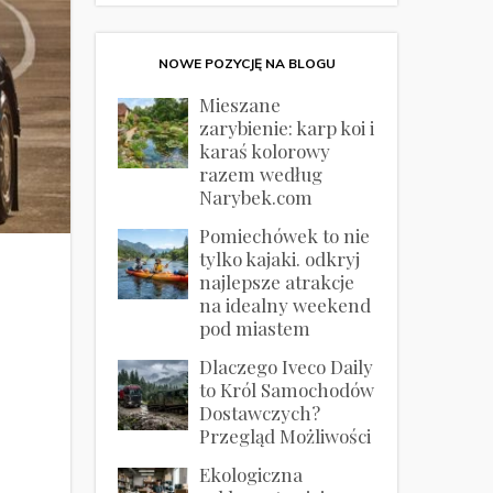
NOWE POZYCJĘ NA BLOGU
Mieszane
zarybienie: karp koi i
karaś kolorowy
razem według
Narybek.com
Pomiechówek to nie
tylko kajaki. odkryj
najlepsze atrakcje
na idealny weekend
pod miastem
Dlaczego Iveco Daily
to Król Samochodów
Dostawczych?
Przegląd Możliwości
Ekologiczna