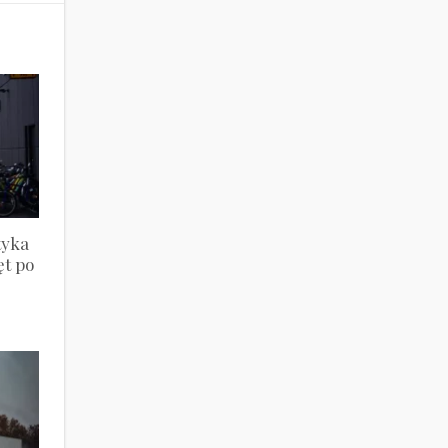
tyka
ęt po