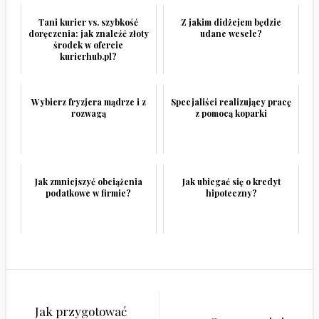
Tani kurier vs. szybkość
Z jakim didżejem będzie
doręczenia: jak znaleźć złoty
udane wesele?
środek w ofercie
kurierhub.pl?
Wybierz fryzjera mądrze i z
Specjaliści realizujący pracę
rozwagą
z pomocą koparki
Jak zmniejszyć obciążenia
Jak ubiegać się o kredyt
podatkowe w firmie?
hipoteczny?
Nawigacja
Jak przygotować