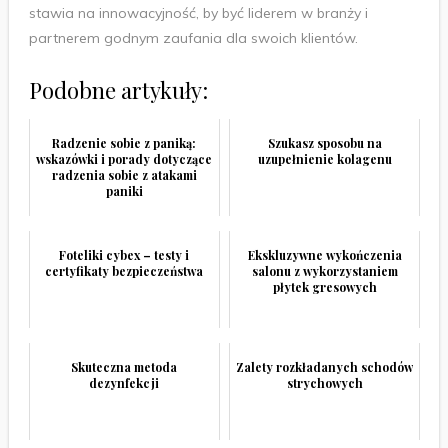
stawia na innowacyjność, by być liderem w branży i
partnerem godnym zaufania dla swoich klientów.
Podobne artykuły:
Radzenie sobie z paniką:
Szukasz sposobu na
wskazówki i porady dotyczące
uzupełnienie kolagenu
radzenia sobie z atakami
paniki
Foteliki cybex – testy i
Ekskluzywne wykończenia
certyfikaty bezpieczeństwa
salonu z wykorzystaniem
płytek gresowych
Skuteczna metoda
Zalety rozkładanych schodów
dezynfekcji
strychowych