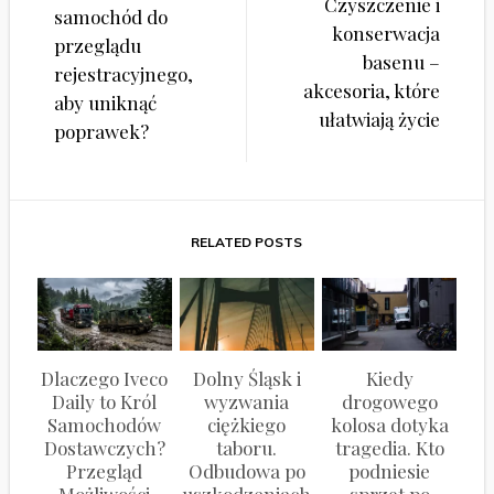
wpisu
Czyszczenie i
samochód do
konserwacja
przeglądu
basenu –
rejestracyjnego,
akcesoria, które
aby uniknąć
ułatwiają życie
poprawek?
RELATED POSTS
Dlaczego Iveco
Dolny Śląsk i
Kiedy
Daily to Król
wyzwania
drogowego
Samochodów
ciężkiego
kolosa dotyka
Dostawczych?
taboru.
tragedia. Kto
Przegląd
Odbudowa po
podniesie