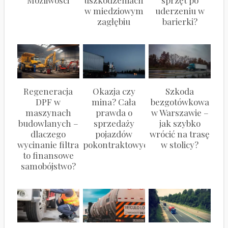
Możliwości
uszkodzeniach
sprzęt po
w miedziowym
uderzeniu w
zagłębiu
barierki?
Regeneracja
Okazja czy
Szkoda
DPF w
mina? Cała
bezgotówkowa
maszynach
prawda o
w Warszawie –
budowlanych –
sprzedaży
jak szybko
dlaczego
pojazdów
wrócić na trasę
wycinanie filtra
pokontraktowych
w stolicy?
to finansowe
samobójstwo?