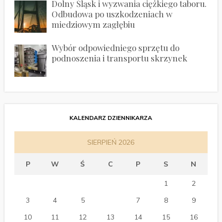
Dolny Śląsk i wyzwania ciężkiego taboru.
Odbudowa po uszkodzeniach w
miedziowym zagłębiu
Wybór odpowiedniego sprzętu do
podnoszenia i transportu skrzynek
KALENDARZ DZIENNIKARZA
SIERPIEŃ 2026
P
W
Ś
C
P
S
N
1
2
3
4
5
6
7
8
9
10
11
12
13
14
15
16