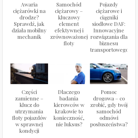
Awaria
Samochód
Pojazdy
ciężarówki na
ciężarowy –
ciężarowe i
drodze?
kluczowy
ciągniki
Sprawdź, jak
element
siodłowe DAF:
działa mobilny
efektywnej i
Innowacyjne
mechanik
zrównoważonej
rozwiązania dla
floty
biznesu
transportowego
Części
Dlaczego
Pomoc
zamienne –
badania
drogowa – co
klucz do
kierowców w
zrobić, gdy twój
utrzymania
krakowie to
samochód
floty pojazdów
konieczność,
odmówi
w sprawnej
nie luksus?
posłuszeństwa?
kondycji