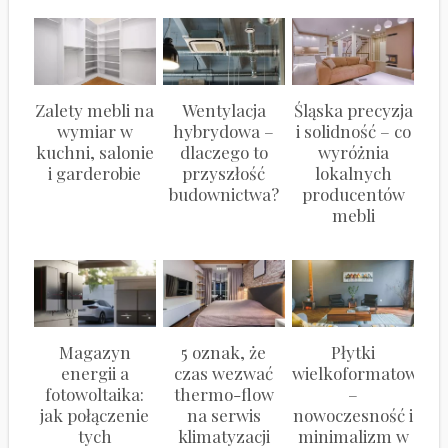
Zalety mebli na
Wentylacja
Śląska precyzja
wymiar w
hybrydowa –
i solidność – co
kuchni, salonie
dlaczego to
wyróżnia
i garderobie
przyszłość
lokalnych
budownictwa?
producentów
mebli
Magazyn
5 oznak, że
Płytki
energii a
czas wezwać
wielkoformatowe
fotowoltaika:
thermo-flow
–
jak połączenie
na serwis
nowoczesność i
tych
klimatyzacji
minimalizm w