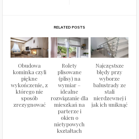
RELATED POSTS
Obudowa
Rolety
Najczęstsze
kominka czyli
plisowane
błędy przy
piękne
(plisy) na
wyborze
wykończenie, z
wymiar –
balustrady ze
którego nie
idealne
stali
sposób
rozwiązanie dla
nierdzewnej i
zrezygnować
mieszkań na
jak ich uniknąć
parterze i
okien o
nietypowych
kształtach