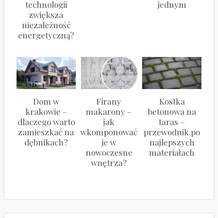
technologii
jednym
zwiększa
niezależność
energetyczną?
Dom w
Firany
Kostka
krakowie –
makarony –
betonowa na
dlaczego warto
jak
taras –
zamieszkać na
wkomponować
przewodnik po
dębnikach?
je w
najlepszych
nowoczesne
materiałach
wnętrza?