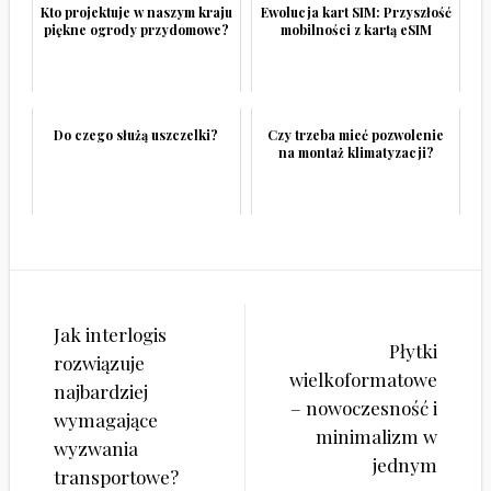
Kto projektuje w naszym kraju
Ewolucja kart SIM: Przyszłość
piękne ogrody przydomowe?
mobilności z kartą eSIM
Do czego służą uszczelki?
Czy trzeba mieć pozwolenie
na montaż klimatyzacji?
Nawigacja
Jak interlogis
wpisu
Płytki
rozwiązuje
wielkoformatowe
najbardziej
– nowoczesność i
wymagające
minimalizm w
wyzwania
jednym
transportowe?