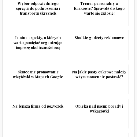
Wybór odpowiedniego
Trener personalny w
sprzętu do podnoszenia i
Krakowie? Sprawdź do kogo
transportu skrzynek
warto się zgłosić!
Istotne aspekty, o których
Słodkie gadżety reklamowe
warto pamiętać organizując
imprezę okolicznościową
Skuteczne promowanie
Na jakie pasty cukrowe należy
wizytówki w Mapach Google
w tym momencie postawić?
Najlepsza firma od pożyczek
Opieka nad psem: porady i
wskazówki