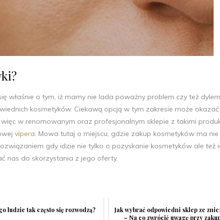
yki?
się właśnie o tym, iż mamy nie lada poważny problem czy też dyle
owiednich kosmetyków. Ciekawą opcją w tym zakresie może okazać s
 a więc w renomowanym oraz profesjonalnym sklepie z takimi produ
towej
vipera
. Mowa tutaj o miejscu, gdzie zakup kosmetyków ma nie 
rozwiązaniem gdy idzie nie tylko o pozyskanie kosmetyków ale też i
nas do skorzystania z jego oferty.
o ludzie tak często się rozwodzą?
Jak wybrać odpowiedni sklep ze zni
– Na co zwrócić uwagę przy zaku