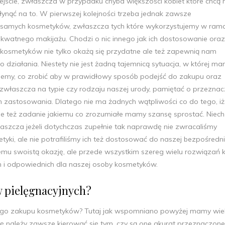
ejście, zwłaszcza w przypadku chyba większości kobiet które chcą 
płynąć na to. W pierwszej kolejności trzeba jednak zawsze
h samych kosmetyków, zwłaszcza tych które wykorzystujemy w ram
kwatnego makijażu. Chodzi o nic innego jak ich dostosowanie oraz
kosmetyków nie tylko okażą się przydatne ale też zapewnią nam
o działania. Niestety nie jest żadną tajemnicą sytuacja, w której m
wiemy, co zrobić aby w prawidłowy sposób podejść do zakupu oraz
 zwłaszcza na typie czy rodzaju naszej urody, pamiętać o przeznac
h zastosowania. Dlatego nie ma żadnych wątpliwości co do tego, iż
e też zadanie jakiemu co zrozumiałe mamy szansę sprostać. Niech
łaszcza jeżeli dotychczas zupełnie tak naprawdę nie zwracaliśmy
tyki, ale nie potrafiliśmy ich też dostosować do naszej bezpośredn
emu swoistą okazję, ale przede wszystkim szereg wielu rozwiązań 
 i odpowiednich dla naszej osoby kosmetyków.
w pielęgnacyjnych?
nego zakupu kosmetyków? Tutaj jak wspomniano powyżej mamy wiel
ę należy zawsze kierować się tym, czy są one akurat przeznaczon