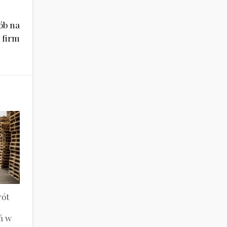
ób na
 firm
rót
ń w