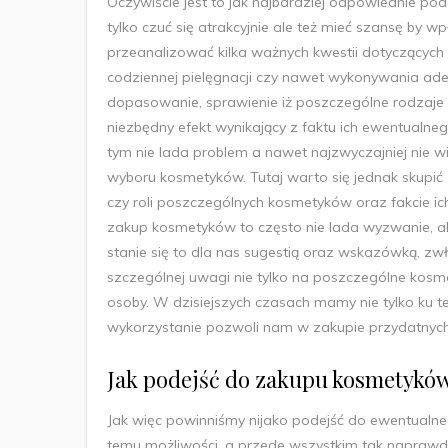
Oczywiście jest to jak najbardziej odpowiednie pod
tylko czuć się atrakcyjnie ale też mieć szansę by w
przeanalizować kilka ważnych kwestii dotyczącyc
codziennej pielęgnacji czy nawet wykonywania ade
dopasowanie, sprawienie iż poszczególne rodzaje 
niezbędny efekt wynikający z faktu ich ewentualneg
tym nie lada problem a nawet najzwyczajniej nie 
wyboru kosmetyków. Tutaj warto się jednak skupić
czy roli poszczególnych kosmetyków oraz fakcie ic
zakup kosmetyków to często nie lada wyzwanie, al
stanie się to dla nas sugestią oraz wskazówką, zw
szczególnej uwagi nie tylko na poszczególne kosme
osoby. W dzisiejszych czasach mamy nie tylko ku t
wykorzystanie pozwoli nam w zakupie przydatnych
Jak podejść do zakupu kosmetykó
Jak więc powinniśmy nijako podejść do ewentual
temu możliwości, a przede wszystkim tak naprawd