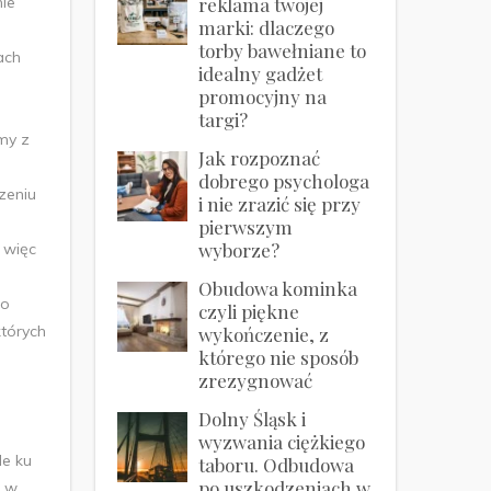
nie
reklama twojej
marki: dlaczego
torby bawełniane to
ach
idealny gadżet
promocyjny na
targi?
amy z
Jak rozpoznać
dobrego psychologa
zeniu
i nie zrazić się przy
pierwszym
wyborze?
 więc
Obudowa kominka
io
czyli piękne
których
wykończenie, z
którego nie sposób
zrezygnować
Dolny Śląsk i
wyzwania ciężkiego
e ku
taboru. Odbudowa
po uszkodzeniach w
e w