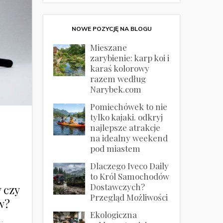
NOWE POZYCJĘ NA BLOGU
Mieszane
zarybienie: karp koi i
karaś kolorowy
razem według
Narybek.com
Pomiechówek to nie
tylko kajaki. odkryj
najlepsze atrakcje
na idealny weekend
pod miastem
Dlaczego Iveco Daily
to Król Samochodów
Dostawczych?
 czy
Przegląd Możliwości
w?
Ekologiczna