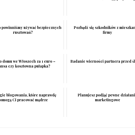
o powinniśmy używać bezpiecznych
Pozbądź się szkodników z mieszkan
rusztowań?
firmy
 domu we Włoszech za 1 euro –
Badanie wierności partnera przed 
ansa czy kosztowna pułapka?
egie blogowania, które naprawdę
Planujesz podjąć pewne działan
omogą Ci pracować mądrze
marketingowe