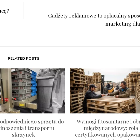
acę?
Gadżety reklamowe to opłacalny spos
marketing dla
RELATED POSTS
odpowiedniego sprzętu do
Wymogi fitosanitarne i ob
dnoszenia i transportu
międzynarodowy: rola
skrzynek
certyfikowanych opakowa