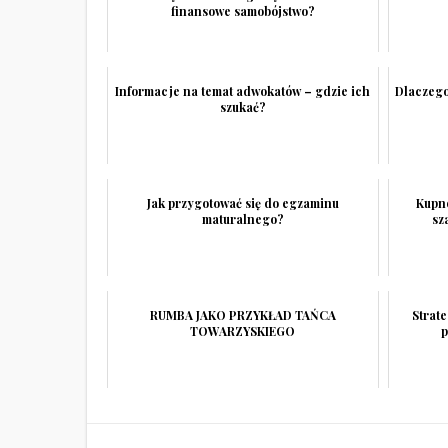
finansowe samobójstwo?
Informacje na temat adwokatów – gdzie ich
Dlaczeg
szukać?
Jak przygotować się do egzaminu
Kupno
maturalnego?
sz
RUMBA JAKO PRZYKŁAD TAŃCA
Strat
TOWARZYSKIEGO
p