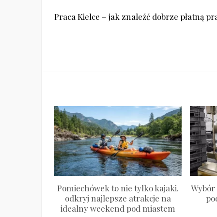
Nawigacja
Praca Kielce – jak znaleźć dobrze płatną pr
wpisu
Pomiechówek to nie tylko kajaki.
Wybór 
odkryj najlepsze atrakcje na
po
idealny weekend pod miastem