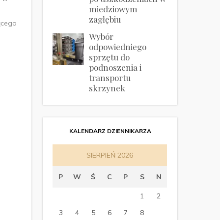
miedziowym
zagłębiu
ącego
Wybór
odpowiedniego
sprzętu do
podnoszenia i
transportu
skrzynek
KALENDARZ DZIENNIKARZA
SIERPIEŃ 2026
P
W
Ś
C
P
S
N
1
2
3
4
5
6
7
8
9