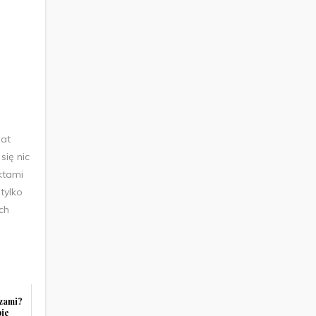
mat
ię nic
ktami
tylko
ch
czami?
pie