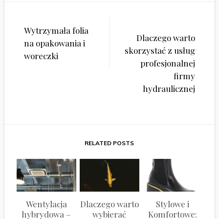
Nawigacja
Wytrzymała folia
wpisu
Dlaczego warto
na opakowania i
skorzystać z usług
woreczki
profesjonalnej
firmy
hydraulicznej
RELATED POSTS
Wentylacja
Dlaczego warto
Stylowe i
hybrydowa –
wybierać
Komfortowe: