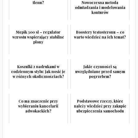
tlenu?
Nowoczesna metoda
odmładzania i modelowania
konturów
Mepik 300 sl – regulator
Boostery testosteronu – co
wzrostu wspierający stabilne
warto wiedzieć na ich temat?
plony
Koszulki z nadrukami w
Jakie czynności są
codziennym stylu: jak nosić je
uwzględniane przed samym
w różnych okolicznościach?
pogrzebem?
Co ma znaczenie przy
Podstawowe rzeczy, które
wybieraniu kancelarii
należy wiedzieć przy zakupie
adwokackich?
ubezpieczenia samochodu