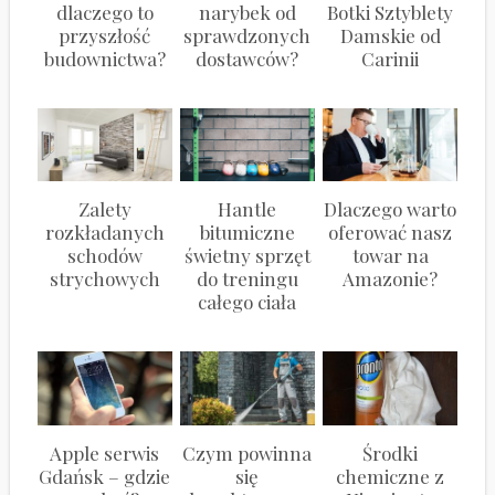
dlaczego to
narybek od
Botki Sztyblety
przyszłość
sprawdzonych
Damskie od
budownictwa?
dostawców?
Carinii
Zalety
Hantle
Dlaczego warto
rozkładanych
bitumiczne
oferować nasz
schodów
świetny sprzęt
towar na
strychowych
do treningu
Amazonie?
całego ciała
Apple serwis
Czym powinna
Środki
Gdańsk – gdzie
się
chemiczne z