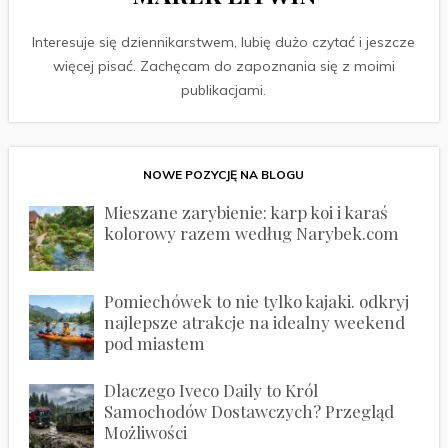
Interesuje się dziennikarstwem, lubię dużo czytać i jeszcze
więcej pisać. Zachęcam do zapoznania się z moimi
publikacjami.
NOWE POZYCJĘ NA BLOGU
Mieszane zarybienie: karp koi i karaś
kolorowy razem według Narybek.com
Pomiechówek to nie tylko kajaki. odkryj
najlepsze atrakcje na idealny weekend
pod miastem
Dlaczego Iveco Daily to Król
Samochodów Dostawczych? Przegląd
Możliwości