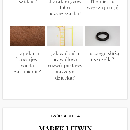
szukać?
charakteryzować
Niemiec to
dobra
wyższa jakość
oczyszczarka?
Czy skóra
Jak zadbać o
Do czego służą
licowa jest
prawidłowy
uszczelki?
warta
rozwój postawy
zakupienia?
naszego
dziecka?
TWÓRCA BLOGA
MAREK LITWIN