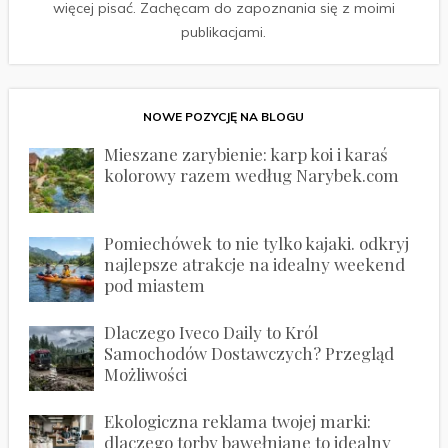
więcej pisać. Zachęcam do zapoznania się z moimi
publikacjami.
NOWE POZYCJĘ NA BLOGU
Mieszane zarybienie: karp koi i karaś
kolorowy razem według Narybek.com
Pomiechówek to nie tylko kajaki. odkryj
najlepsze atrakcje na idealny weekend
pod miastem
Dlaczego Iveco Daily to Król
Samochodów Dostawczych? Przegląd
Możliwości
Ekologiczna reklama twojej marki:
dlaczego torby bawełniane to idealny