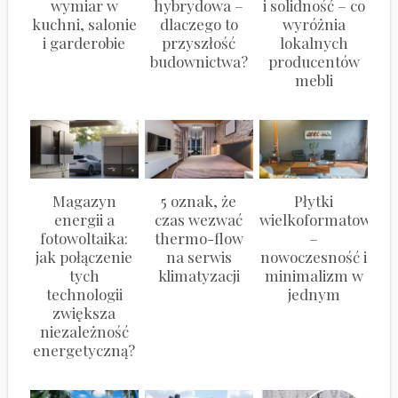
wymiar w
hybrydowa –
i solidność – co
kuchni, salonie
dlaczego to
wyróżnia
i garderobie
przyszłość
lokalnych
budownictwa?
producentów
mebli
Magazyn
5 oznak, że
Płytki
energii a
czas wezwać
wielkoformatowe
fotowoltaika:
thermo-flow
–
jak połączenie
na serwis
nowoczesność i
tych
klimatyzacji
minimalizm w
technologii
jednym
zwiększa
niezależność
energetyczną?