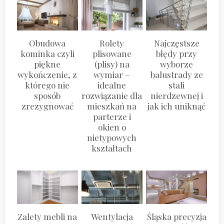
Obudowa
Rolety
Najczęstsze
kominka czyli
plisowane
błędy przy
piękne
(plisy) na
wyborze
wykończenie, z
wymiar –
balustrady ze
którego nie
idealne
stali
sposób
rozwiązanie dla
nierdzewnej i
zrezygnować
mieszkań na
jak ich uniknąć
parterze i
okien o
nietypowych
kształtach
Zalety mebli na
Wentylacja
Śląska precyzja