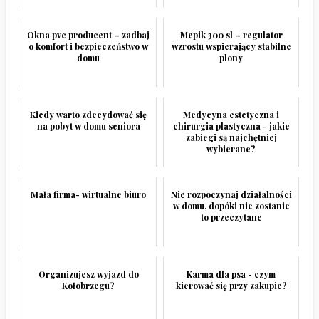
Okna pvc producent – zadbaj
Mepik 300 sl – regulator
o komfort i bezpieczeństwo w
wzrostu wspierający stabilne
domu
plony
Kiedy warto zdecydować się
Medycyna estetyczna i
na pobyt w domu seniora
chirurgia plastyczna - jakie
zabiegi są najchętniej
wybierane?
Mała firma- wirtualne biuro
Nie rozpoczynaj działalności
w domu, dopóki nie zostanie
to przeczytane
Organizujesz wyjazd do
Karma dla psa - czym
Kołobrzegu?
kierować się przy zakupie?