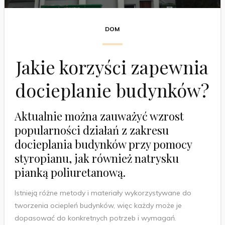
DOM
Jakie korzyści zapewnia
docieplanie budynków?
Aktualnie można zauważyć wzrost
popularności działań z zakresu
docieplania budynków przy pomocy
styropianu, jak również natrysku
pianką poliuretanową.
Istnieją różne metody i materiały wykorzystywane do
tworzenia ociepleń budynków, więc każdy może je
dopasować do konkretnych potrzeb i wymagań.