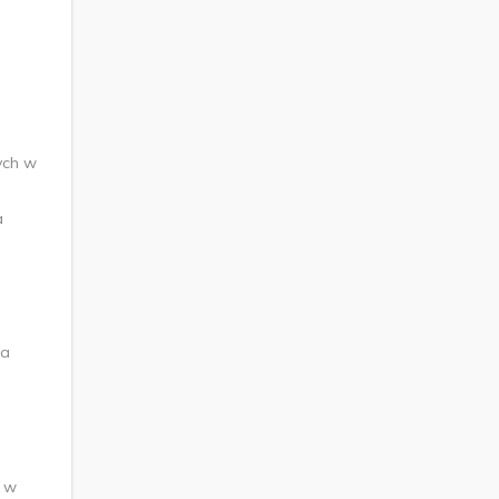
ych w
a
ia
ą w