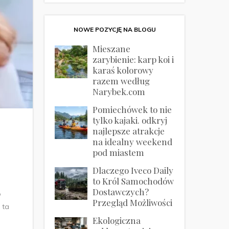
NOWE POZYCJĘ NA BLOGU
Mieszane
zarybienie: karp koi i
karaś kolorowy
razem według
Narybek.com
Pomiechówek to nie
tylko kajaki. odkryj
najlepsze atrakcje
na idealny weekend
pod miastem
Dlaczego Iveco Daily
to Król Samochodów
Dostawczych?
o
Przegląd Możliwości
 ta
Ekologiczna