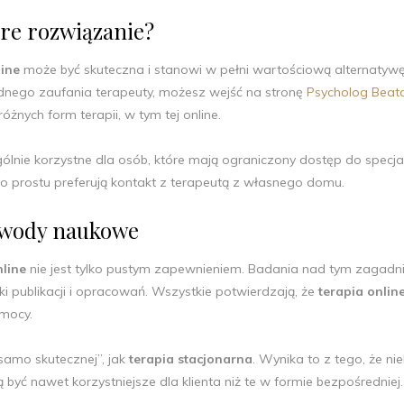
bre rozwiązanie?
line
może być skuteczna i stanowi w pełni wartościową alternatywę
godnego zaufania terapeuty, możesz wejść na stronę
Psycholog Beat
óżnych form terapii, w tym tej online.
ólnie korzystne dla osób, które mają ograniczony dostęp do specja
 po prostu preferują kontakt z terapeutą z własnego domu.
dowody naukowe
nline
nie jest tylko pustym zapewnieniem. Badania nad tym zagadn
ki publikacji i opracowań. Wszystkie potwierdzają, że
terapia onlin
omocy.
samo skutecznej”, jak
terapia stacjonarna
. Wynika to z tego, że ni
 nawet korzystniejsze dla klienta niż te w formie bezpośredniej