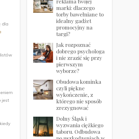
reklama twojej
marki: dlaczego
torby bawełniane to
idealny gadżet
 dla
promocyjny na
a
targi?
Jak rozpoznać
dobrego psychologa
listów
i nie zrazić się przy
pierwszym
wyborze?
Obudowa kominka
czyli piękne
ieniem
wykończenie, z
e
jest
którego nie sposób
zrezygnować
Dolny Śląsk i
ekiedy
wyzwania ciężkiego
taboru. Odbudowa
.
po uszkodzeniach w