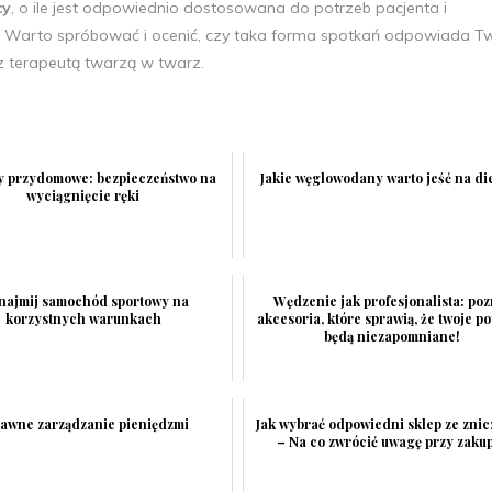
cy
, o ile jest odpowiednio dostosowana do potrzeb pacjenta i
. Warto spróbować i ocenić, czy taka forma spotkań odpowiada T
 z terapeutą twarzą w twarz.
y przydomowe: bezpieczeństwo na
Jakie węglowodany warto jeść na di
wyciągnięcie ręki
ajmij samochód sportowy na
Wędzenie jak profesjonalista: poz
korzystnych warunkach
akcesoria, które sprawią, że twoje p
będą niezapomniane!
awne zarządzanie pieniędzmi
Jak wybrać odpowiedni sklep ze zni
– Na co zwrócić uwagę przy zaku