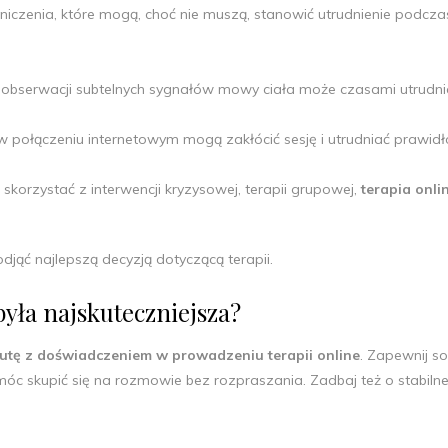
czenia, które mogą, choć nie muszą, stanowić utrudnienie podcza
obserwacji subtelnych sygnałów mowy ciała może czasami utrudni
w połączeniu internetowym mogą zakłócić sesję i utrudniać prawid
 skorzystać z interwencji kryzysowej, terapii grupowej,
terapia onli
ąć najlepszą decyzją dotyczącą terapii.
była najskuteczniejsza?
utę z doświadczeniem w prowadzeniu terapii online
. Zapewnij so
 móc skupić się na rozmowie bez rozpraszania. Zadbaj też o stabiln