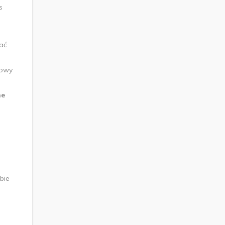
s
ać
łowy
ne
bie
e