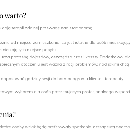
o warto?
e dają terapii zdalnej przewagę nad stacjonarną.
eżnie od miejsca zamieszkania, co jest istotne dla osób mieszkając
zmieniających miejsce pobytu.
lucza potrzebę dojazdów, oszczędza czas i koszty. Dodatkowo, dl
zpiecznym otoczeniu jest ważna z racji problemów, nad jakimi chcą
j dopasować godziny sesji do harmonogramu klienta i terapeuty.
rtowym wyborem dla osób potrzebujących profesjonalnego wsparc
enia?
iektóre osoby wciąż będą preferowały spotkania z terapeutą twarz