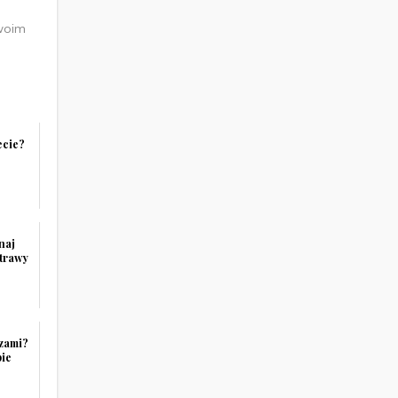
woim
ecie?
naj
otrawy
czami?
pie