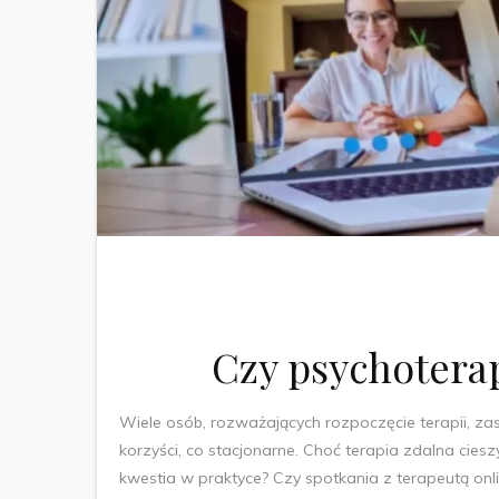
Czy psychoterap
Wiele osób, rozważających rozpoczęcie terapii, zas
korzyści, co stacjonarne. Choć terapia zdalna cies
kwestia w praktyce? Czy spotkania z terapeutą on