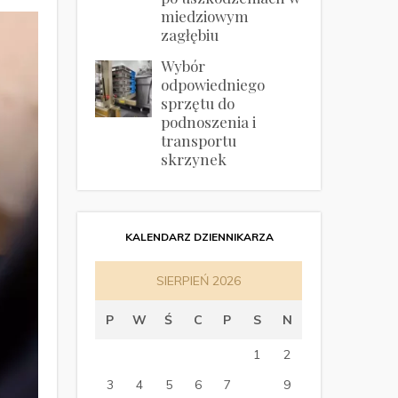
miedziowym
zagłębiu
Wybór
odpowiedniego
sprzętu do
podnoszenia i
transportu
skrzynek
KALENDARZ DZIENNIKARZA
SIERPIEŃ 2026
P
W
Ś
C
P
S
N
1
2
3
4
5
6
7
8
9