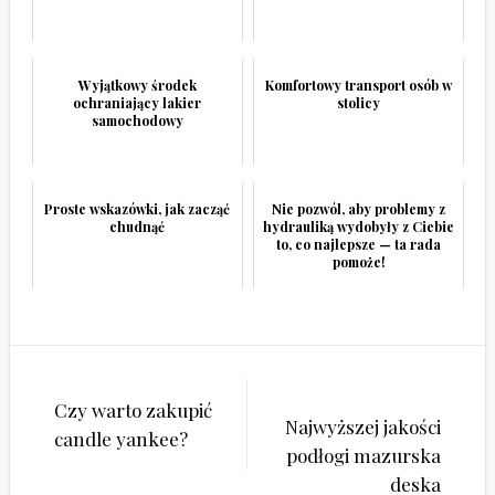
Wyjątkowy środek
Komfortowy transport osób w
ochraniający lakier
stolicy
samochodowy
Proste wskazówki, jak zacząć
Nie pozwól, aby problemy z
chudnąć
hydrauliką wydobyły z Ciebie
to, co najlepsze — ta rada
pomoże!
Nawigacja
Czy warto zakupić
wpisu
Najwyższej jakości
candle yankee?
podłogi mazurska
deska