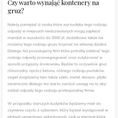
Czy warto wynająć kontenery na
gruz?
Należy pamiętać iż osoby które wyrzuciłyby tego rodzaju
odpady w miejscach niedozwolonych mogą zapłacić
mandat w wysokości do 5000 zł, dodatkowo także nie
możemy tego rodzaju gruzu trzymać na własnej działce.
Dlatego też poszukujemy firm które potrafią odebrać tego
rodzaju odpady, przesegregować oraz zutylizować w
sposób przyjazny środowisku. Będzie to oczywiście gruz
różnorodny, oprócz betonu, różnego rodzaju pustaków,
cegieł znajdziemy tam także szkło, metal, drewno, płytki
ceramiczne dlatego też warto zwrócić uwagę na to aby
oddać odpady tego rodzaju profesjonalnej firmie.
W przypadku starszych budynków będziemy mieli do
czynienia często z azbestem, który będzie występował w
płytach cementowo azbestowych, czyli w eternicie które