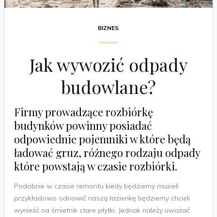
BIZNES
Jak wywozić odpady
budowlane?
Firmy prowadzące rozbiórkę
budynków powinny posiadać
odpowiednie pojemniki w które będą
ładować gruz, różnego rodzaju odpady
które powstają w czasie rozbiórki.
Podobnie w czasie remontu kiedy będziemy musieli
przykładowo odnowić naszą łazienkę będziemy chcieli
wynieść na śmietnik stare płytki. Jednak należy uważać