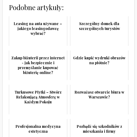
Podobne artykuły:
Leasing na auta używane –
Szczególny domek dla
jakiego leasingodawcę
szczególnych turystów
wybrać?
Zakup biżuterii przez internet
Gdzie kupić wydruki obrazów
- jak bezpiecznie i
na płótnie?
przemyślanie kupować
biżuterię online?
Turkusowe Płytki – Stwórz
Rozważasz otwarcie biura w
Relaksującą Atmosferę w
Warszawie?
Każdym Pokoju
Profesjonalna medycyna
Pozbądź się szkodników z
estetyczna
mieszkania i firmy