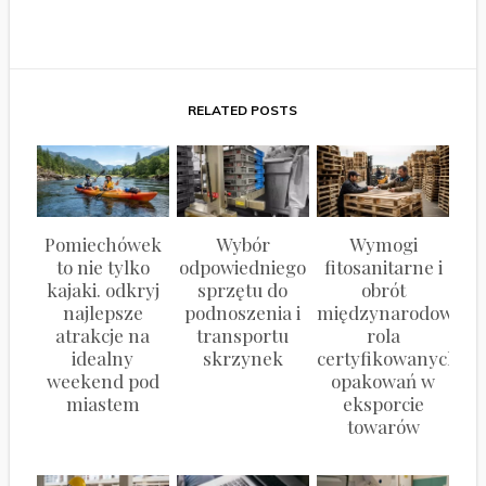
RELATED POSTS
Pomiechówek
Wybór
Wymogi
to nie tylko
odpowiedniego
fitosanitarne i
kajaki. odkryj
sprzętu do
obrót
najlepsze
podnoszenia i
międzynarodowy:
atrakcje na
transportu
rola
idealny
skrzynek
certyfikowanych
weekend pod
opakowań w
miastem
eksporcie
towarów