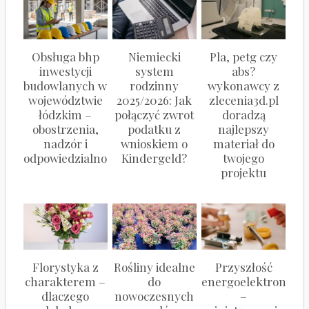
Obsługa bhp
Niemiecki
Pla, petg czy
inwestycji
system
abs?
budowlanych w
rodzinny
wykonawcy z
województwie
2025/2026: Jak
zlecenia3d.pl
łódzkim –
połączyć zwrot
doradzą
obostrzenia,
podatku z
najlepszy
nadzór i
wnioskiem o
materiał do
odpowiedzialność
Kindergeld?
twojego
projektu
Florystyka z
Rośliny idealne
Przyszłość
charakterem –
do
energoelektroniki
dlaczego
nowoczesnych
–