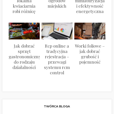
lokalna
ogrodów
miniaturyzacja
kwiaciarnia
miejskich
i efektywność
robi różnicę
energetyczna
Jak dobrać
Rcp online a
Worki foliowe –
sprzęt
tradycyjna
jak dobrać
gastronomiczny
rejestracja –
grubość i
do rodzaju
przewagi
pojemność
działalności
systemu rcm
control
TWÓRCA BLOGA