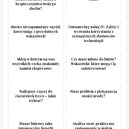
bezpieczeństwo twojego
dachu?
Stwórz niezapomniany ogród,
Outsourcing usług IT: Zalety i
korzystając z przydatnych
wyzwania korzystania z
wskazówek!
zewnętrznych dostawców
technologii
Sklep w którym na was
Czy masz miłość do butów?
wszystkich czeka znakomity
Wskazówki, które mogą Cię
namiot ekspresowy
zainteresować!
Najlepsze części do
Masz problem z pielęgnacją
ciężarówek Iveco – jakie
swojej urody?
wybrać?
Masaż biurowy jako
Analiza swot: praktyczne
innowacyjny benefit
zastosowanie w małym