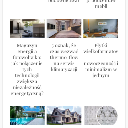
budownictwa?
producentów
mebli
Magazyn
5 oznak, że
Płytki
energii a
czas wezwać
wielkoformatowe
fotowoltaika:
thermo-flow
–
jak połączenie
na serwis
nowoczesność i
tych
klimatyzacji
minimalizm w
technologii
jednym
zwiększa
niezależność
energetyczną?