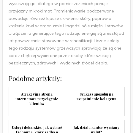
wysuszają go, dlatego w pomieszczeniach panuje
przyjazny mikroklimat. Promieniowanie podczerwone
powoduje również lepsze ukrwienie skóry, poprawia
krążenie krwi w organizmie i łagodzi bóle mięśni i stawów.
Urządzenia generujące tego rodzaju energię są zresztą od
lat powszechnie stosowane w rehabilitacji. Liczne zalety
tego rodzaju systemów grzewczych sprawiają, że są one
coraz chętniej wybierane przez osoby, które szukają
bezpiecznych, zdrowych i wydajnych źródeł ciepła.
Podobne artykuły:
Atrakcyjna strona
Szukasz sposobu na
internetowa przyciągnie
uzupełnienie kolagenu
klientów
Usługi dekarskie: jak wybrać
Jak działa kantor wymiany
fachowca, który zadba o
walut?