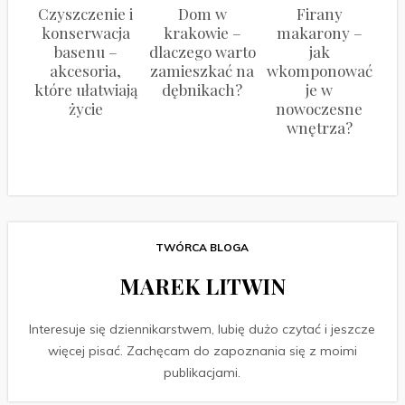
Czyszczenie i
Dom w
Firany
konserwacja
krakowie –
makarony –
basenu –
dlaczego warto
jak
akcesoria,
zamieszkać na
wkomponować
które ułatwiają
dębnikach?
je w
życie
nowoczesne
wnętrza?
TWÓRCA BLOGA
MAREK LITWIN
Interesuje się dziennikarstwem, lubię dużo czytać i jeszcze
więcej pisać. Zachęcam do zapoznania się z moimi
publikacjami.