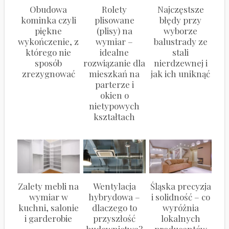
Obudowa
Rolety
Najczęstsze
kominka czyli
plisowane
błędy przy
piękne
(plisy) na
wyborze
wykończenie, z
wymiar –
balustrady ze
którego nie
idealne
stali
sposób
rozwiązanie dla
nierdzewnej i
zrezygnować
mieszkań na
jak ich uniknąć
parterze i
okien o
nietypowych
kształtach
Zalety mebli na
Wentylacja
Śląska precyzja
wymiar w
hybrydowa –
i solidność – co
kuchni, salonie
dlaczego to
wyróżnia
i garderobie
przyszłość
lokalnych