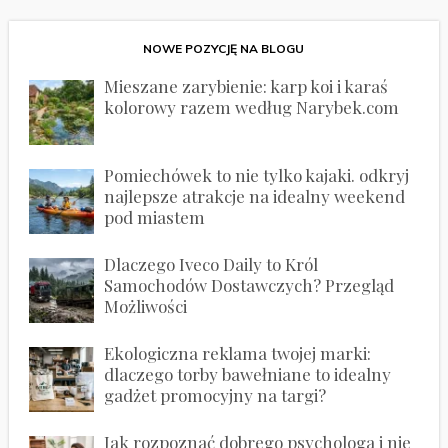
NOWE POZYCJĘ NA BLOGU
Mieszane zarybienie: karp koi i karaś
kolorowy razem według Narybek.com
Pomiechówek to nie tylko kajaki. odkryj
najlepsze atrakcje na idealny weekend
pod miastem
Dlaczego Iveco Daily to Król
Samochodów Dostawczych? Przegląd
Możliwości
Ekologiczna reklama twojej marki:
dlaczego torby bawełniane to idealny
gadżet promocyjny na targi?
Jak rozpoznać dobrego psychologa i nie