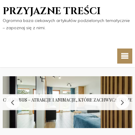
PRZYJAZNE TREŚCI
Ogromna baza ciekawych artykułów podzielonych tematycznie
– zapoznaj się z nimi.
 COLUMBUS – ATRAKCJE I ANIMACJE, KTÓRE ZACHWYCĄ TWOJE 
PUŁAPKA?
KO