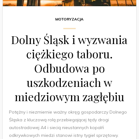
MOTORYZACJA
Dolny Śląsk i wyzwania
ciężkiego taboru.
Odbudowa po
uszkodzeniach w
miedziowym zagłębiu
Potężny i niezmiernie ważny okręg gospodarczy Dolnego
Śląska z kluczową rolą przebiegającej tędy drogi
autostradowej A4 i siecią nieustannych kopalń
odkrywkowych miedzi stanowi istny tygiel sprzętowy.