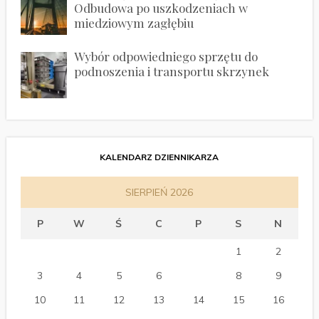
Odbudowa po uszkodzeniach w
miedziowym zagłębiu
Wybór odpowiedniego sprzętu do
podnoszenia i transportu skrzynek
KALENDARZ DZIENNIKARZA
SIERPIEŃ 2026
P
W
Ś
C
P
S
N
1
2
3
4
5
6
7
8
9
10
11
12
13
14
15
16