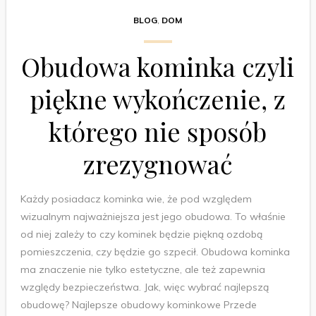
BLOG
,
DOM
Obudowa kominka czyli
piękne wykończenie, z
którego nie sposób
zrezygnować
Każdy posiadacz kominka wie, że pod względem
wizualnym najważniejsza jest jego obudowa. To właśnie
od niej zależy to czy kominek będzie piękną ozdobą
pomieszczenia, czy będzie go szpecił. Obudowa kominka
ma znaczenie nie tylko estetyczne, ale też zapewnia
względy bezpieczeństwa. Jak, więc wybrać najlepszą
obudowę? Najlepsze obudowy kominkowe Przede