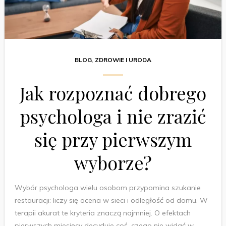
BLOG
,
ZDROWIE I URODA
Jak rozpoznać dobrego
psychologa i nie zrazić
się przy pierwszym
wyborze?
Wybór psychologa wielu osobom przypomina szukanie
restauracji: liczy się ocena w sieci i odległość od domu. W
terapii akurat te kryteria znaczą najmniej. O efektach
pierwszych miesięcy decyduje coś, czego nie widać w