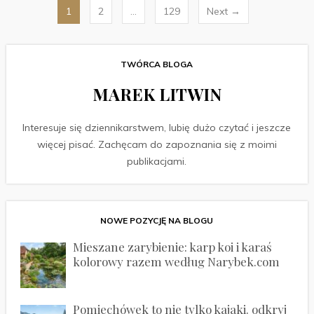
Stronicowanie
1
2
…
129
Next →
wpisów
TWÓRCA BLOGA
MAREK LITWIN
Interesuje się dziennikarstwem, lubię dużo czytać i jeszcze
więcej pisać. Zachęcam do zapoznania się z moimi
publikacjami.
NOWE POZYCJĘ NA BLOGU
Mieszane zarybienie: karp koi i karaś
kolorowy razem według Narybek.com
Pomiechówek to nie tylko kajaki. odkryj