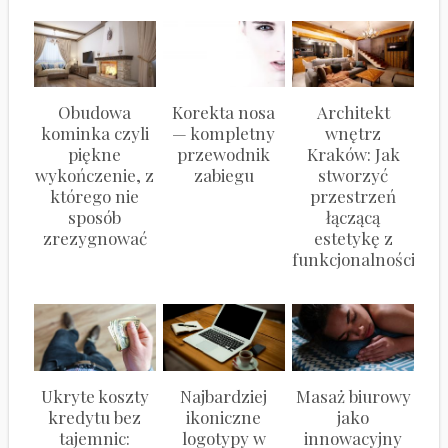
Obudowa
Korekta nosa
Architekt
kominka czyli
— kompletny
wnętrz
piękne
przewodnik
Kraków: Jak
wykończenie, z
zabiegu
stworzyć
którego nie
przestrzeń
sposób
łączącą
zrezygnować
estetykę z
funkcjonalnością?
Ukryte koszty
Najbardziej
Masaż biurowy
kredytu bez
ikoniczne
jako
tajemnic:
logotypy w
innowacyjny