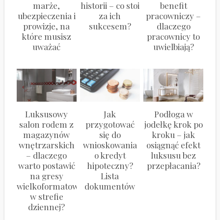
marże,
historii – co stoi
benefit
ubezpieczenia i
za ich
pracowniczy –
prowizje, na
sukcesem?
dlaczego
które musisz
pracownicy to
uważać
uwielbiają?
Luksusowy
Jak
Podłoga w
salon rodem z
przygotować
jodełkę krok po
magazynów
się do
kroku – jak
wnętrzarskich
wnioskowania
osiągnąć efekt
– dlaczego
o kredyt
luksusu bez
warto postawić
hipoteczny?
przepłacania?
na gresy
Lista
wielkoformatowe
dokumentów
w strefie
dziennej?