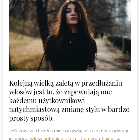
Kolejną wielką zaletą w przedłużaniu
włosów jest to, że zapewniają one
każdemu użytkownikowi
natychmiastową zmianę stylu w bardzo
prosty sposób.
Jeśli zawsze chciałaś mieć grzywkę, ale nie masz odwagi
jej obciąć,
włosy naturalne clip in – Cameron-hair.pl
są