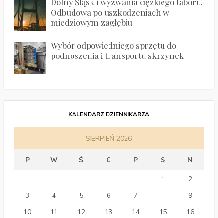
Dolny Śląsk i wyzwania ciężkiego taboru.
Odbudowa po uszkodzeniach w
miedziowym zagłębiu
Wybór odpowiedniego sprzętu do
podnoszenia i transportu skrzynek
KALENDARZ DZIENNIKARZA
SIERPIEŃ 2026
P
W
Ś
C
P
S
N
1
2
3
4
5
6
7
8
9
10
11
12
13
14
15
16