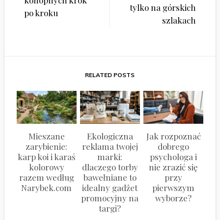
konopnych krok
tylko na górskich
po kroku
szlakach
RELATED POSTS
Mieszane
Ekologiczna
Jak rozpoznać
zarybienie:
reklama twojej
dobrego
karp koi i karaś
marki:
psychologa i
kolorowy
dlaczego torby
nie zrazić się
razem według
bawełniane to
przy
Narybek.com
idealny gadżet
pierwszym
promocyjny na
wyborze?
targi?