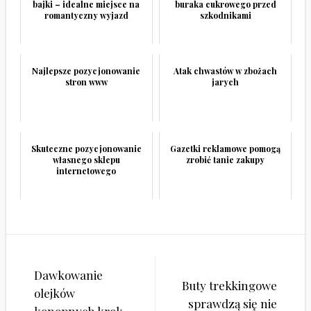
bajki – idealne miejsce na
buraka cukrowego przed
romantyczny wyjazd
szkodnikami
Najlepsze pozycjonowanie
Atak chwastów w zbożach
stron www
jarych
Skuteczne pozycjonowanie
Gazetki reklamowe pomogą
własnego sklepu
zrobić tanie zakupy
internetowego
Nawigacja
Dawkowanie
wpisu
Buty trekkingowe
olejków
sprawdzą się nie