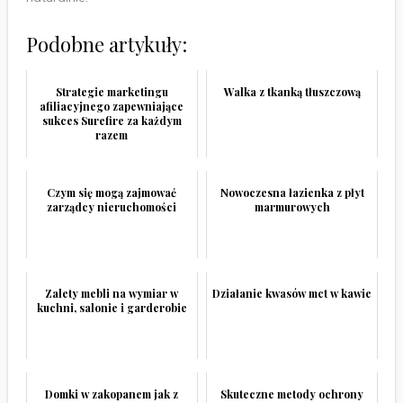
Podobne artykuły:
Strategie marketingu
Walka z tkanką tłuszczową
afiliacyjnego zapewniające
sukces Surefire za każdym
razem
Czym się mogą zajmować
Nowoczesna łazienka z płyt
zarządcy nieruchomości
marmurowych
Zalety mebli na wymiar w
Działanie kwasów mct w kawie
kuchni, salonie i garderobie
Domki w zakopanem jak z
Skuteczne metody ochrony