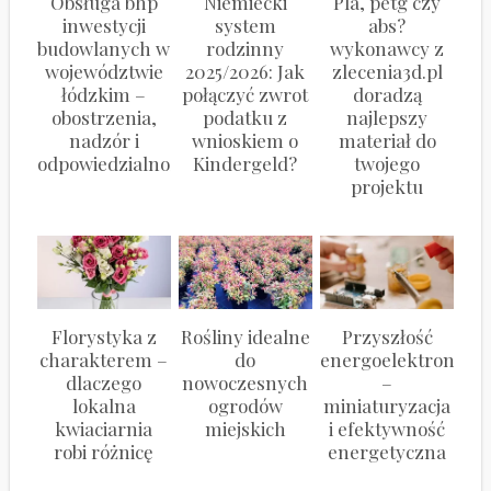
Obsługa bhp
Niemiecki
Pla, petg czy
inwestycji
system
abs?
budowlanych w
rodzinny
wykonawcy z
województwie
2025/2026: Jak
zlecenia3d.pl
łódzkim –
połączyć zwrot
doradzą
obostrzenia,
podatku z
najlepszy
nadzór i
wnioskiem o
materiał do
odpowiedzialność
Kindergeld?
twojego
projektu
Florystyka z
Rośliny idealne
Przyszłość
charakterem –
do
energoelektroniki
dlaczego
nowoczesnych
–
lokalna
ogrodów
miniaturyzacja
kwiaciarnia
miejskich
i efektywność
robi różnicę
energetyczna