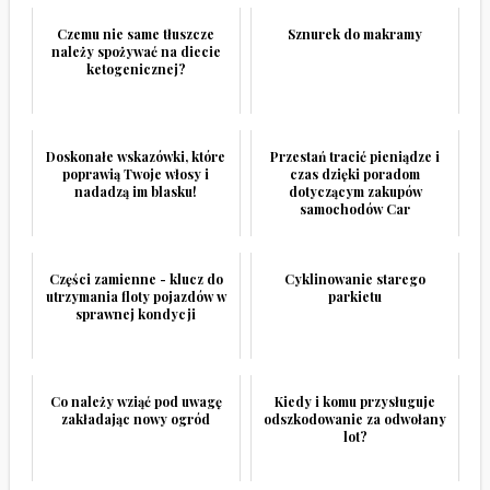
Czemu nie same tłuszcze
Sznurek do makramy
należy spożywać na diecie
ketogenicznej?
Doskonałe wskazówki, które
Przestań tracić pieniądze i
poprawią Twoje włosy i
czas dzięki poradom
nadadzą im blasku!
dotyczącym zakupów
samochodów Car
Części zamienne - klucz do
Cyklinowanie starego
utrzymania floty pojazdów w
parkietu
sprawnej kondycji
Co należy wziąć pod uwagę
Kiedy i komu przysługuje
zakładając nowy ogród
odszkodowanie za odwołany
lot?