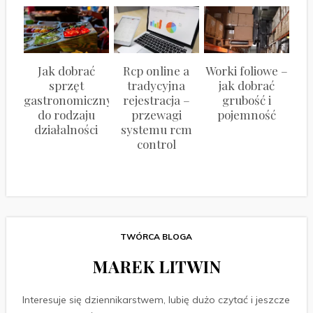
Jak dobrać
Rcp online a
Worki foliowe –
sprzęt
tradycyjna
jak dobrać
gastronomiczny
rejestracja –
grubość i
do rodzaju
przewagi
pojemność
działalności
systemu rcm
control
TWÓRCA BLOGA
MAREK LITWIN
Interesuje się dziennikarstwem, lubię dużo czytać i jeszcze