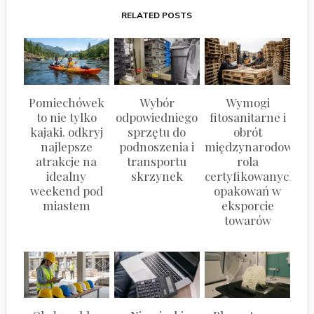
RELATED POSTS
Pomiechówek
Wybór
Wymogi
to nie tylko
odpowiedniego
fitosanitarne i
kajaki. odkryj
sprzętu do
obrót
najlepsze
podnoszenia i
międzynarodowy:
atrakcje na
transportu
rola
idealny
skrzynek
certyfikowanych
weekend pod
opakowań w
miastem
eksporcie
towarów