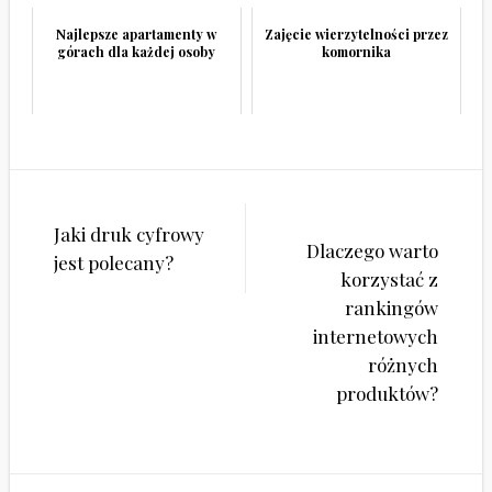
Najlepsze apartamenty w
Zajęcie wierzytelności przez
górach dla każdej osoby
komornika
Nawigacja
Jaki druk cyfrowy
wpisu
Dlaczego warto
jest polecany?
korzystać z
rankingów
internetowych
różnych
produktów?