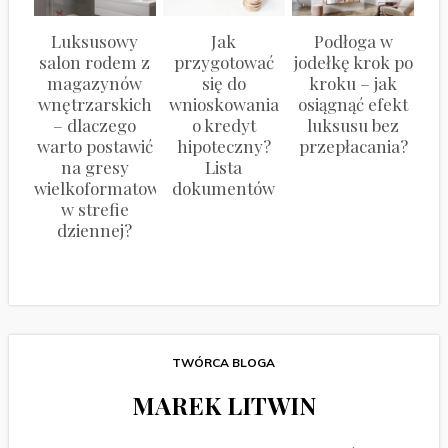
Luksusowy
Jak
Podłoga w
salon rodem z
przygotować
jodełkę krok po
magazynów
się do
kroku – jak
wnętrzarskich
wnioskowania
osiągnąć efekt
– dlaczego
o kredyt
luksusu bez
warto postawić
hipoteczny?
przepłacania?
na gresy
Lista
wielkoformatowe
dokumentów
w strefie
dziennej?
TWÓRCA BLOGA
MAREK LITWIN