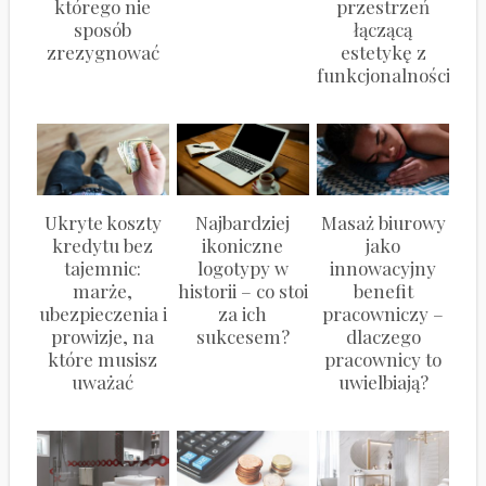
którego nie
przestrzeń
sposób
łączącą
zrezygnować
estetykę z
funkcjonalnością?
Ukryte koszty
Najbardziej
Masaż biurowy
kredytu bez
ikoniczne
jako
tajemnic:
logotypy w
innowacyjny
marże,
historii – co stoi
benefit
ubezpieczenia i
za ich
pracowniczy –
prowizje, na
sukcesem?
dlaczego
które musisz
pracownicy to
uważać
uwielbiają?