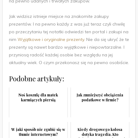
na pewno udanych i trwałych zakupów.
Jak widzisz istnieje miejsce na znakomite zakupy
prezentów. I na pewno każdy z was już teraz czyli chwilę
po przeczytaniu tej notatki odwiedzi ten portal i zakupi na
nim
Wyjątkowe i oryginalne prezenty
. Nie da się ukryć że te
prezenty są nawet bardzo wyjątkowe i niepowtarzalne. I
przyniosą radość każdej osobie bez względu na jej
aktualny wiek. O czym przekonasz się na pewno osobiście.
Podobne artykuły:
Noś koszulę dla matek
Jak zmniejszyć obciążenia
karmiących piersią
podatkowe w firmie?
W jaki sposób nie zgubić się w
Kiedy drogowego kolosa
tłumie internetowym?
dotyka tragedia. Kto