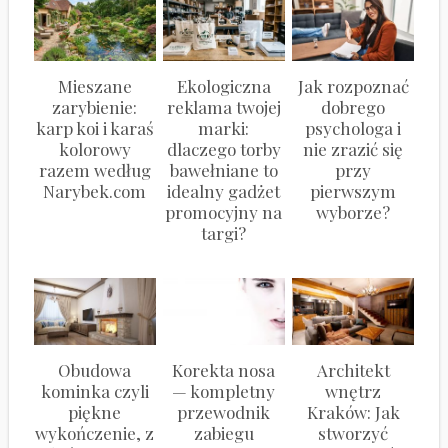
Mieszane
Ekologiczna
Jak rozpoznać
zarybienie:
reklama twojej
dobrego
karp koi i karaś
marki:
psychologa i
kolorowy
dlaczego torby
nie zrazić się
razem według
bawełniane to
przy
Narybek.com
idealny gadżet
pierwszym
promocyjny na
wyborze?
targi?
Obudowa
Korekta nosa
Architekt
kominka czyli
— kompletny
wnętrz
piękne
przewodnik
Kraków: Jak
wykończenie, z
zabiegu
stworzyć