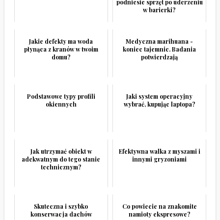
podniesie sprzęt po uderzeniu
w barierki?
Jakie defekty ma woda
Medyczna marihuana -
płynąca z kranów w twoim
koniec tajemnic. Badania
domu?
potwierdzają
Podstawowe typy profili
Jaki system operacyjny
okiennych
wybrać, kupując laptopa?
Jak utrzymać obiekt w
Efektywna walka z myszami i
adekwatnym do tego stanie
innymi gryzoniami
technicznym?
Skuteczna i szybko
Co powiecie na znakomite
konserwacja dachów
namioty ekspresowe?