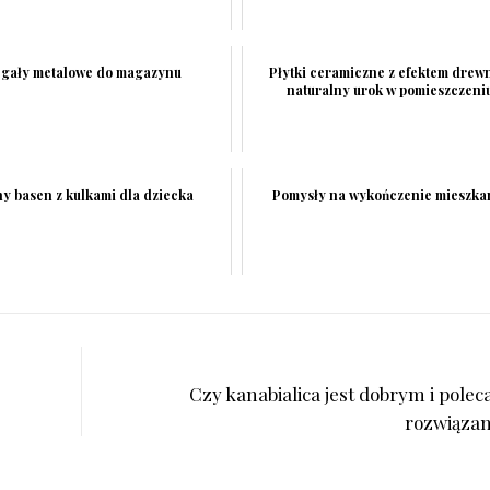
gały metalowe do magazynu
Płytki ceramiczne z efektem drew
naturalny urok w pomieszczeni
y basen z kulkami dla dziecka
Pomysły na wykończenie mieszka
Czy kanabialica jest dobrym i pole
rozwiąza