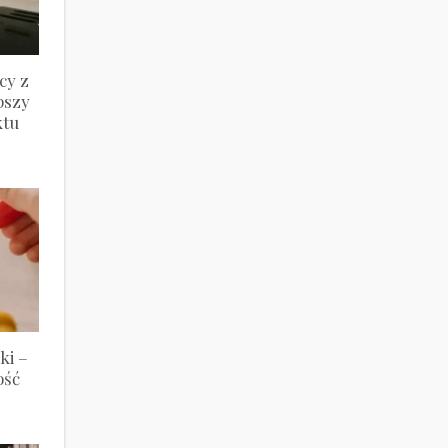
cy z
pszy
ktu
ki –
ość