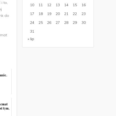
i to,
10
11
12
13
14
15
16
ej
17
18
19
20
21
22
23
ink do
24
25
26
27
28
29
30
31
emat
« lip
mnic.
temat
st tym,