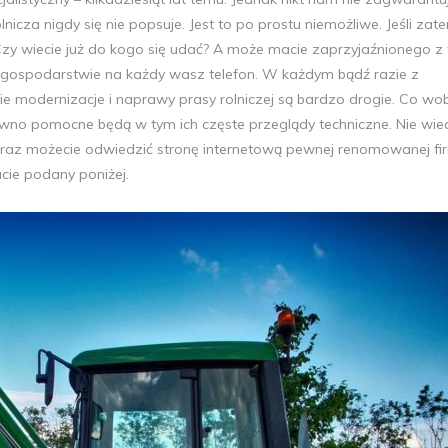
icza nigdy się nie popsuje. Jest to po prostu niemożliwe. Jeśli zat
ji? Czy wiecie już do kogo się udać? A może macie zaprzyjaźnionego 
 gospodarstwie na każdy wasz telefon. W każdym bądź razie z
ie modernizacje i naprawy prasy rolniczej są bardzo drogie. Co wo
ewno pomocne będą w tym ich częste przeglądy techniczne. Nie wie
eraz możecie odwiedzić stronę internetową pewnej renomowanej fi
macie podany poniżej.