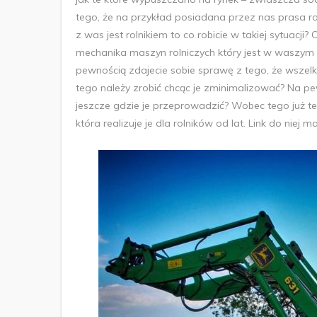
tego, że na przykład posiadana przez nas prasa roln
z was jest rolnikiem to co robicie w takiej sytuac
mechanika maszyn rolniczych który jest w waszym
pewnością zdajecie sobie sprawę z tego, że wszelk
tego należy zrobić chcąc je zminimalizować? Na p
jeszcze gdzie je przeprowadzić? Wobec tego już t
która realizuje je dla rolników od lat. Link do niej 