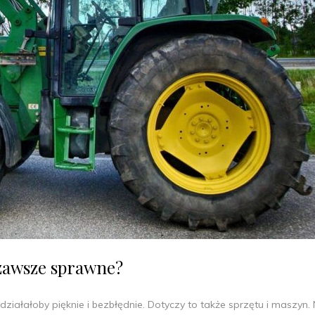
 zawsze sprawne?
ałałoby pięknie i bezbłędnie. Dotyczy to także sprzętu i maszyn.