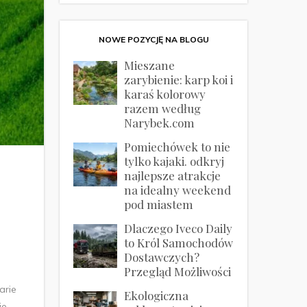
NOWE POZYCJĘ NA BLOGU
Mieszane
zarybienie: karp koi i
karaś kolorowy
razem według
Narybek.com
Pomiechówek to nie
tylko kajaki. odkryj
najlepsze atrakcje
na idealny weekend
pod miastem
Dlaczego Iveco Daily
to Król Samochodów
Dostawczych?
Przegląd Możliwości
arie
Ekologiczna
je