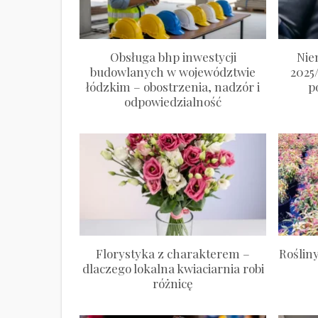
Obsługa bhp inwestycji
Nie
budowlanych w województwie
2025
łódzkim – obostrzenia, nadzór i
p
odpowiedzialność
Florystyka z charakterem –
Roślin
dlaczego lokalna kwiaciarnia robi
różnicę