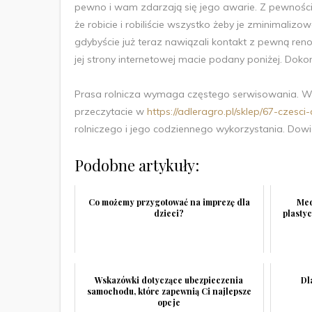
pewno i wam zdarzają się jego awarie. Z pewnością 
że robicie i robiliście wszystko żeby je zminimali
gdybyście już teraz nawiązali kontakt z pewną ren
jej strony internetowej macie podany poniżej. Do
Prasa rolnicza wymaga częstego serwisowania. Wy
przeczytacie w
https://adleragro.pl/sklep/67-czesci
rolniczego i jego codziennego wykorzystania. Dowiec
Podobne artykuły:
Co możemy przygotować na imprezę dla
Med
dzieci?
plastyc
Wskazówki dotyczące ubezpieczenia
Dl
samochodu, które zapewnią Ci najlepsze
opcje