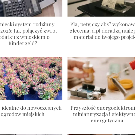
miecki system rodzinny
Pla, petg czy abs? wykonaw
/2026: Jak połączyć zwrot
zlecenia3d.pl doradzą najle
odatku z wnioskiem o
materiał do twojego proje
Kindergeld?
y idealne do nowoczesnych
Przyszłość energoelektroni
ogrodów miejskich
miniaturyzacja i efektywn
energetyczna