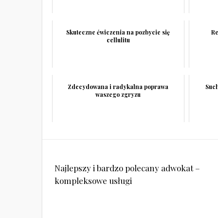
Skuteczne ćwiczenia na pozbycie się
Re
cellulitu
Zdecydowana i radykalna poprawa
Such
waszego zgryzu
Nawigacja
Najlepszy i bardzo polecany adwokat –
wpisu
kompleksowe usługi