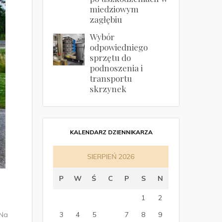
miedziowym
zagłębiu
Wybór
odpowiedniego
sprzętu do
podnoszenia i
transportu
skrzynek
KALENDARZ DZIENNIKARZA
SIERPIEŃ 2026
P
W
Ś
C
P
S
N
1
2
 Na
3
4
5
6
7
8
9