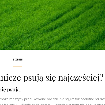
BIZNES
nicze psują się najczęściej?
ię psują.
ć może maszyny produkowane obecnie nie są już tak podatne na aw
alistyczny – kilkadziesiąt lat temu. Jednak nikt nam nie zagwarantu