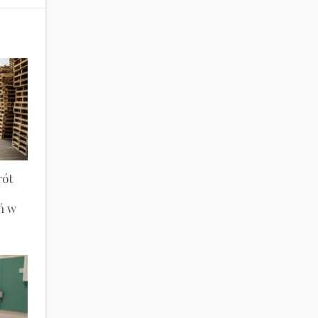
rót
ń w