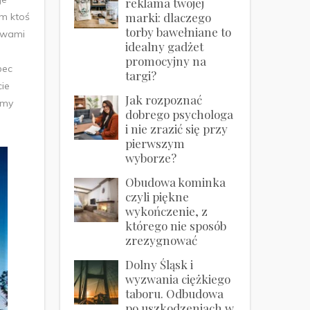
reklama twojej
marki: dlaczego
em ktoś
torby bawełniane to
z wami
idealny gadżet
promocyjny na
bec
targi?
cie
Jak rozpoznać
rmy
dobrego psychologa
i nie zrazić się przy
pierwszym
wyborze?
Obudowa kominka
czyli piękne
wykończenie, z
którego nie sposób
zrezygnować
Dolny Śląsk i
wyzwania ciężkiego
taboru. Odbudowa
po uszkodzeniach w