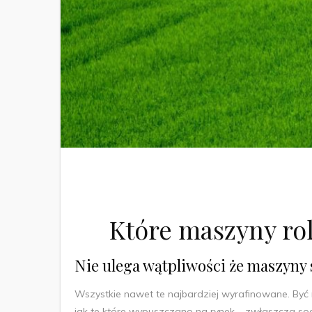
Które maszyny rol
Nie ulega wątpliwości że maszyny s
Wszystkie nawet te najbardziej wyrafinowane. By
jak te które wypuszczano na rynek – zwłaszcza socj