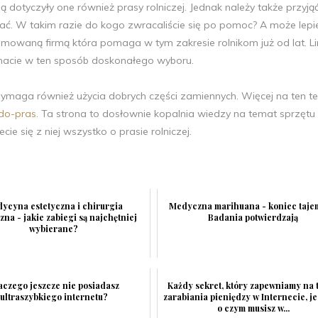
dotyczyły one również prasy rolniczej. Jednak należy także przyjąć 
zować. W takim razie do kogo zwracaliście się po pomoc? A może lepi
omowaną firmą która pomaga w tym zakresie rolnikom już od lat. L
konacie w ten sposób doskonałego wyboru.
maga również użycia dobrych części zamiennych. Więcej na ten t
-do-pras
. Ta strona to dosłownie kopalnia wiedzy na temat sprzętu
ie się z niej wszystko o prasie rolniczej.
ycyna estetyczna i chirurgia
Medyczna marihuana - koniec taje
zna - jakie zabiegi są najchętniej
Badania potwierdzają
wybierane?
aczego jeszcze nie posiadasz
Każdy sekret, który zapewniamy na 
ultraszybkiego internetu?
zarabiania pieniędzy w Internecie, je
o czym musisz w...