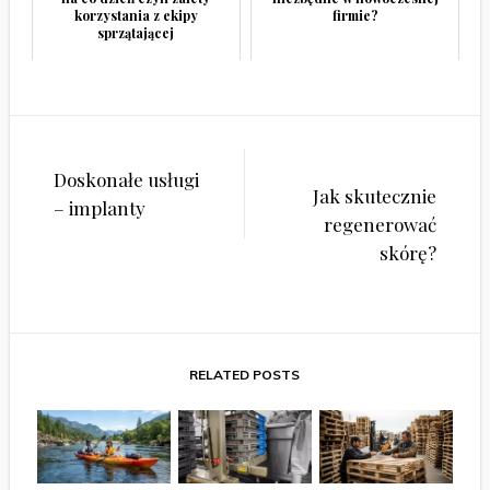
korzystania z ekipy
firmie?
sprzątającej
Nawigacja
Doskonałe usługi
wpisu
Jak skutecznie
– implanty
regenerować
skórę?
RELATED POSTS