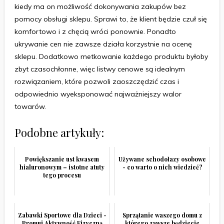
kiedy ma on możliwość dokonywania zakupów bez
pomocy obsługi sklepu. Sprawi to, że klient będzie czuł się
komfortowo i z chęcią wróci ponownie. Ponadto
ukrywanie cen nie zawsze działa korzystnie na ocenę
sklepu. Dodatkowo metkowanie każdego produktu byłoby
zbyt czasochłonne, więc listwy cenowe są idealnym
rozwiązaniem, które pozwoli zaoszczędzić czas i
odpowiednio wyeksponować najważniejszy walor
towarów.
Podobne artykuły:
Powiększanie ust kwasem
Używane schodołazy osobowe
hialuronowym – istotne atuty
- co warto o nich wiedzieć?
tego procesu
Zabawki Sportowe dla Dzieci -
Sprzątanie waszego domu z
Promuj Aktywność Fizyczną
którego zawsze będziecie