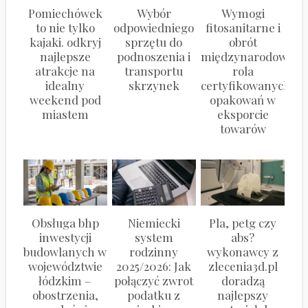
Pomiechówek
Wybór
Wymogi
to nie tylko
odpowiedniego
fitosanitarne i
kajaki. odkryj
sprzętu do
obrót
najlepsze
podnoszenia i
międzynarodowy:
atrakcje na
transportu
rola
idealny
skrzynek
certyfikowanych
weekend pod
opakowań w
miastem
eksporcie
towarów
Obsługa bhp
Niemiecki
Pla, petg czy
inwestycji
system
abs?
budowlanych w
rodzinny
wykonawcy z
województwie
2025/2026: Jak
zlecenia3d.pl
łódzkim –
połączyć zwrot
doradzą
obostrzenia,
podatku z
najlepszy