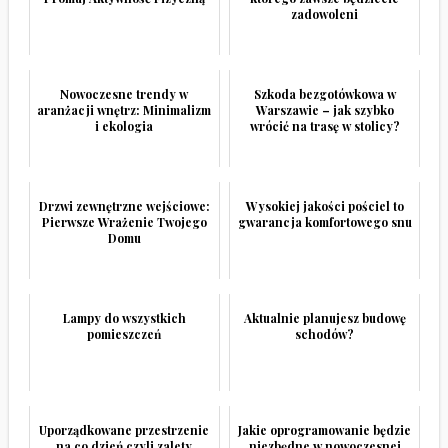
zadowoleni
Nowoczesne trendy w
Szkoda bezgotówkowa w
aranżacji wnętrz: Minimalizm
Warszawie – jak szybko
i ekologia
wrócić na trasę w stolicy?
Drzwi zewnętrzne wejściowe:
Wysokiej jakości pościel to
Pierwsze Wrażenie Twojego
gwarancja komfortowego snu
Domu
Lampy do wszystkich
Aktualnie planujesz budowę
pomieszczeń
schodów?
Uporządkowane przestrzenie
Jakie oprogramowanie będzie
na co dzień czyli zalety
niezbędne w nowoczesnej