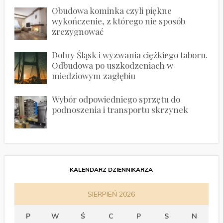
Obudowa kominka czyli piękne
wykończenie, z którego nie sposób
zrezygnować
Dolny Śląsk i wyzwania ciężkiego taboru.
Odbudowa po uszkodzeniach w
miedziowym zagłębiu
Wybór odpowiedniego sprzętu do
podnoszenia i transportu skrzynek
KALENDARZ DZIENNIKARZA
SIERPIEŃ 2026
P
W
Ś
C
P
S
N