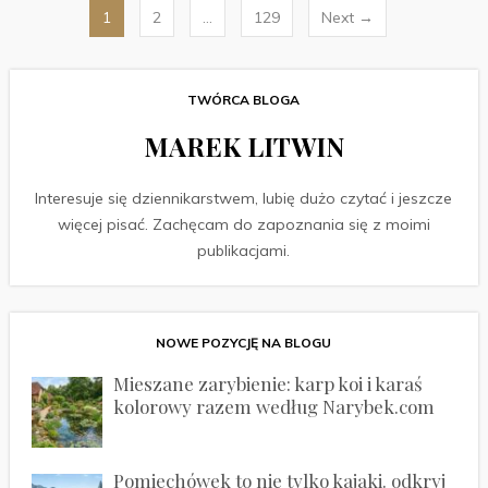
Stronicowanie
1
2
…
129
Next →
wpisów
TWÓRCA BLOGA
MAREK LITWIN
Interesuje się dziennikarstwem, lubię dużo czytać i jeszcze
więcej pisać. Zachęcam do zapoznania się z moimi
publikacjami.
NOWE POZYCJĘ NA BLOGU
Mieszane zarybienie: karp koi i karaś
kolorowy razem według Narybek.com
Pomiechówek to nie tylko kajaki. odkryj