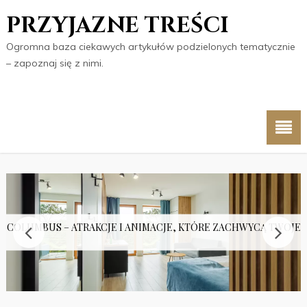
PRZYJAZNE TREŚCI
Ogromna baza ciekawych artykułów podzielonych tematycznie
– zapoznaj się z nimi.
 COLUMBUS – ATRAKCJE I ANIMACJE, KTÓRE ZACHWYCĄ TWOJE 
PUŁAPKA?
KO