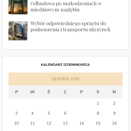
Odbudowa po uszkodzeniach w
miedziowym zagłębiu
Wybór odpowiedniego sprzętu do
podnoszenia i transportu skrzynek
KALENDARZ DZIENNIKARZA
SIERPIEŃ 2026
P
W
Ś
C
P
S
N
1
2
3
4
5
6
7
8
9
10
11
12
13
14
15
16