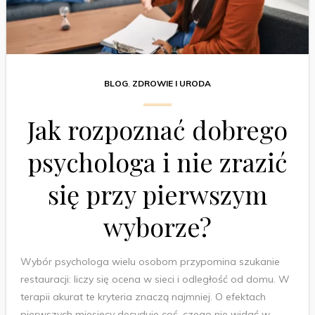
BLOG
,
ZDROWIE I URODA
Jak rozpoznać dobrego
psychologa i nie zrazić
się przy pierwszym
wyborze?
Wybór psychologa wielu osobom przypomina szukanie
restauracji: liczy się ocena w sieci i odległość od domu. W
terapii akurat te kryteria znaczą najmniej. O efektach
pierwszych miesięcy decyduje coś, czego nie widać w