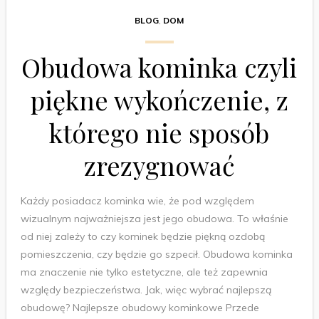
BLOG
,
DOM
Obudowa kominka czyli
piękne wykończenie, z
którego nie sposób
zrezygnować
Każdy posiadacz kominka wie, że pod względem
wizualnym najważniejsza jest jego obudowa. To właśnie
od niej zależy to czy kominek będzie piękną ozdobą
pomieszczenia, czy będzie go szpecił. Obudowa kominka
ma znaczenie nie tylko estetyczne, ale też zapewnia
względy bezpieczeństwa. Jak, więc wybrać najlepszą
obudowę? Najlepsze obudowy kominkowe Przede