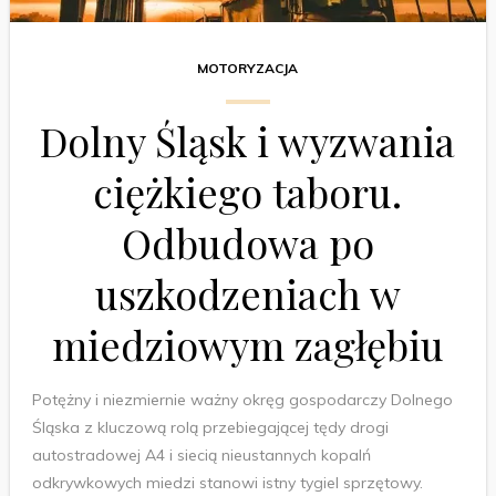
MOTORYZACJA
Dolny Śląsk i wyzwania
ciężkiego taboru.
Odbudowa po
uszkodzeniach w
miedziowym zagłębiu
Potężny i niezmiernie ważny okręg gospodarczy Dolnego
Śląska z kluczową rolą przebiegającej tędy drogi
autostradowej A4 i siecią nieustannych kopalń
odkrywkowych miedzi stanowi istny tygiel sprzętowy.