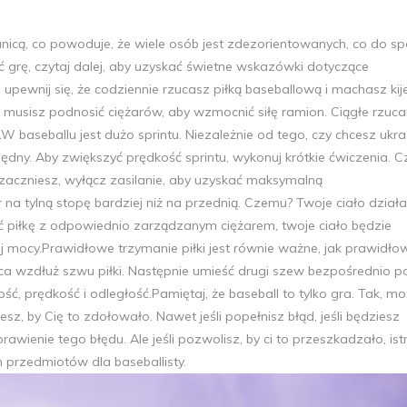
anicą, co powoduje, że wiele osób jest zdezorientowanych, co do s
ieć grę, czytaj dalej, aby uzyskać świetne wskazówki dotyczące
, upewnij się, że codziennie rzucasz piłką baseballową i machasz kij
Nie musisz podnosić ciężarów, aby wzmocnić siłę ramion. Ciągłe rzuca
W baseballu jest dużo sprintu. Niezależnie od tego, czy chcesz ukra
ędny. Aby zwiększyć prędkość sprintu, wykonuj krótkie ćwiczenia. C
zaczniesz, wyłącz zasilanie, aby uzyskać maksymalną
r na tylną stopę bardziej niż na przednią. Czemu? Twoje ciało działa
 piłkę z odpowiednio zarządzanym ciężarem, twoje ciało będzie
j mocy.Prawidłowe trzymanie piłki jest równie ważne, jak prawidłow
ca wzdłuż szwu piłki. Następnie umieść drugi szew bezpośrednio p
, prędkość i odległość.Pamiętaj, że baseball to tylko gra. Tak, mo
esz, by Cię to zdołowało. Nawet jeśli popełnisz błąd, jeśli będziesz
ienie tego błędu. Ale jeśli pozwolisz, by ci to przeszkadzało, istn
ch przedmiotów dla baseballisty.