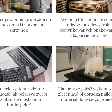
odpowiedniego sprzętu do
Wymogi fitosanitarne i ob
dnoszenia i transportu
międzynarodowy: rola
skrzynek
certyfikowanych opakowa
eksporcie towarów
miecki system rodzinny
Pla, petg czy abs? wykonaw
/2026: Jak połączyć zwrot
zlecenia3d.pl doradzą najle
odatku z wnioskiem o
materiał do twojego proje
Kindergeld?