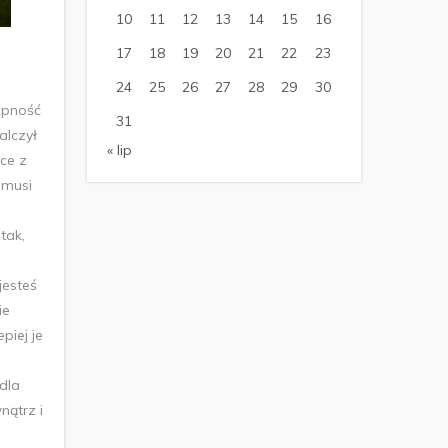
10
11
12
13
14
15
16
17
18
19
20
21
22
23
24
25
26
27
28
29
30
zepność
31
alczył
« lip
ce z
 musi
tak,
jesteś
ie
piej je
dla
nątrz i