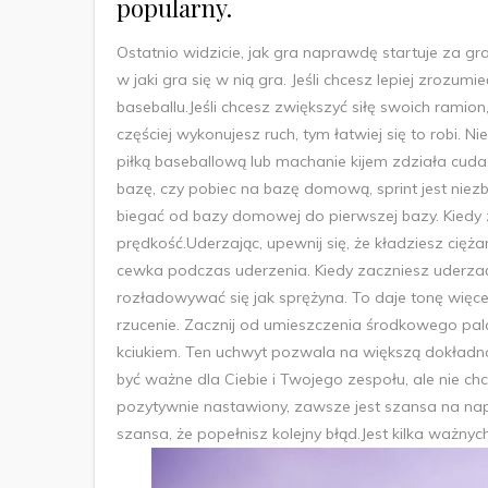
popularny.
Ostatnio widzicie, jak gra naprawdę startuje za gr
w jaki gra się w nią gra. Jeśli chcesz lepiej zrozum
baseballu.Jeśli chcesz zwiększyć siłę swoich ramion
częściej wykonujesz ruch, tym łatwiej się to robi. 
piłką baseballową lub machanie kijem zdziała cuda.
bazę, czy pobiec na bazę domową, sprint jest niezb
biegać od bazy domowej do pierwszej bazy. Kiedy 
prędkość.Uderzając, upewnij się, że kładziesz cięża
cewka podczas uderzenia. Kiedy zaczniesz uderzać
rozładowywać się jak sprężyna. To daje tonę więce
rzucenie. Zacznij od umieszczenia środkowego pal
kciukiem. Ten uchwyt pozwala na większą dokładność
być ważne dla Ciebie i Twojego zespołu, ale nie chc
pozytywnie nastawiony, zawsze jest szansa na napraw
szansa, że ​​popełnisz kolejny błąd.Jest kilka ważny