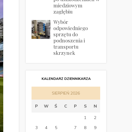
miedziowym
zagłębiu
Wybór
odpowiedniego
sprzętu do
podnoszenia i
transportu
skrzynek
KALENDARZ DZIENNIKARZA
SIERPIEŃ 2026
P
W
Ś
C
P
S
N
1
2
3
4
5
6
7
8
9