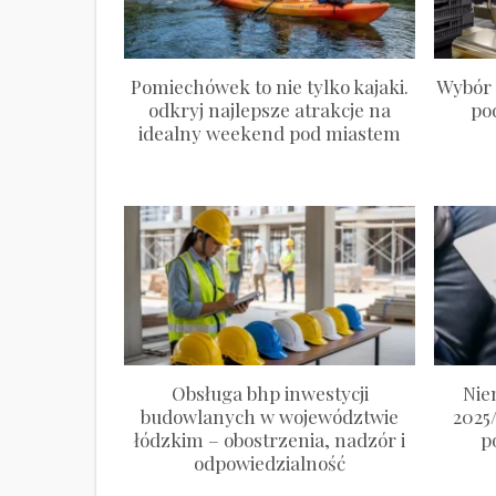
Pomiechówek to nie tylko kajaki.
Wybór 
odkryj najlepsze atrakcje na
po
idealny weekend pod miastem
Obsługa bhp inwestycji
Nie
budowlanych w województwie
2025
łódzkim – obostrzenia, nadzór i
p
odpowiedzialność