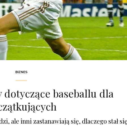
BIZNES
y dotyczące baseballu dla
czątkujących
zi, ale inni zastanawiają się, dlaczego stał si