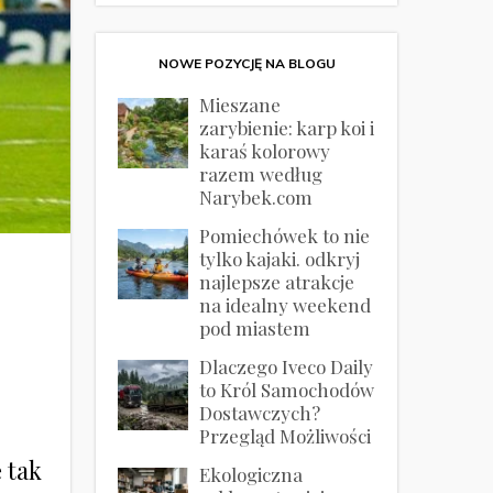
NOWE POZYCJĘ NA BLOGU
Mieszane
zarybienie: karp koi i
karaś kolorowy
razem według
Narybek.com
Pomiechówek to nie
tylko kajaki. odkryj
najlepsze atrakcje
na idealny weekend
pod miastem
Dlaczego Iveco Daily
to Król Samochodów
Dostawczych?
Przegląd Możliwości
ę tak
Ekologiczna