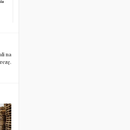
nia
j
li na
rezę.