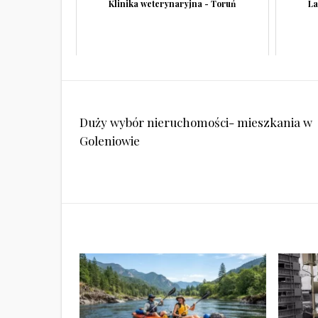
Klinika weterynaryjna - Toruń
La
Nawigacja
Duży wybór nieruchomości- mieszkania w
wpisu
Goleniowie