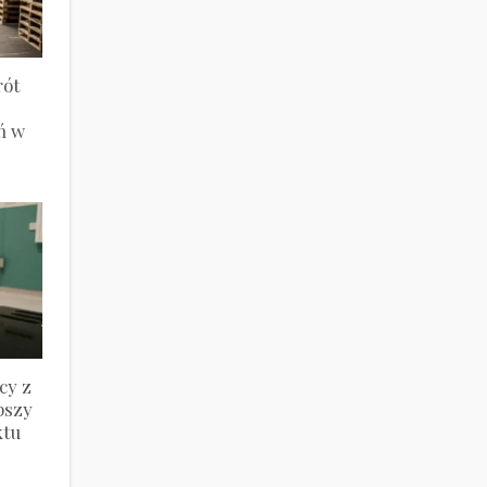
rót
ń w
cy z
pszy
ktu