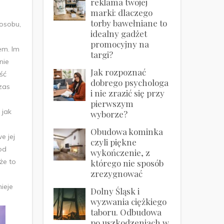
reklama twojej
marki: dlaczego
torby bawełniane to
posobu,
idealny gadżet
promocyjny na
em. Im
targi?
nie
Jak rozpoznać
ść
dobrego psychologa
zas
i nie zrazić się przy
pierwszym
 jak
wyborze?
Obudowa kominka
e jej
czyli piękne
od
wykończenie, z
że to
którego nie sposób
zrezygnować
ieje
Dolny Śląsk i
wyzwania ciężkiego
taboru. Odbudowa
po uszkodzeniach w