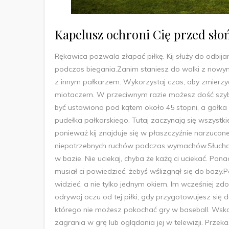
Kapelusz ochroni Cię przed sło
Rękawica pozwala złapać piłkę. Kij służy do odbija
podczas biegania.Zanim staniesz do walki z nowy
z innym pałkarzem. Wykorzystaj czas, aby zmierzyć
miotaczem. W przeciwnym razie możesz dość szybko
być ustawiona pod kątem około 45 stopni, a gałka
pudełka pałkarskiego. Tutaj zaczynają się wszystkie
ponieważ kij znajduje się w płaszczyźnie narzuconej
niepotrzebnych ruchów podczas wymachów.Słuchaj s
w bazie. Nie uciekaj, chyba że każą ci uciekać. Po
musiał ci powiedzieć, żebyś wślizgnął się do bazy.
widzieć, a nie tylko jednym okiem. Im wcześniej zd
odrywaj oczu od tej piłki, gdy przygotowujesz si
którego nie możesz pokochać gry w baseball. Wska
zagrania w grę lub oglądania jej w telewizji. Prz