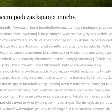
ńcem podczas łapania muchy.
nia piłki. Wreszcie, korki baseballowe zapewniają niezbędną przyc
m miotaczem, wykonaj kilka próbnych wymachów, gdy ten będzie w
 czas miotacza. To da ci lepszą szansę na uzyskanie jakości w wal
 zostać zdeklasowany.Kąt rakietki jest ważny w baseballu. Pałka
 tego nietoperza powinna być skierowana w stronę przeciwległego
 właściwe zamachy, niezależnie od ich pozycji startowej. Dzieje się 
 piłki. Dzięki takiemu początkowemu kątowi rakietki unika się
woich trenerów bazowych. Mają lepszy widok na pole niż ty, gdy 
nadto podczas biegania miej uszy otwarte na trenera. Być może będz
Podczas gry w baseball nie spuszczaj oczu z miotacza. Pomaga to le
ołasz odebrać piłkę, tym większe masz szanse na sukces. Nigdy nie
ę do zamachu.Po przeczytaniu powyższego artykułu nie ma powodu, 
zówki zawarte w artykule powinny zachęcić Cię do wyjścia na zew
ekaż wskazówki znajomym, aby mieć kogoś, z kim możesz cieszyć się