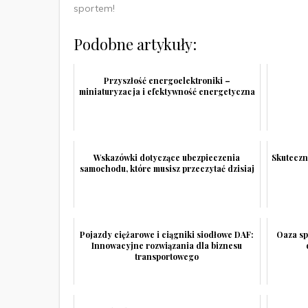
sportem!
Podobne artykuły:
Przyszłość energoelektroniki –
miniaturyzacja i efektywność energetyczna
Wskazówki dotyczące ubezpieczenia
Skutecz
samochodu, które musisz przeczytać dzisiaj
Pojazdy ciężarowe i ciągniki siodłowe DAF:
Oaza sp
Innowacyjne rozwiązania dla biznesu
transportowego