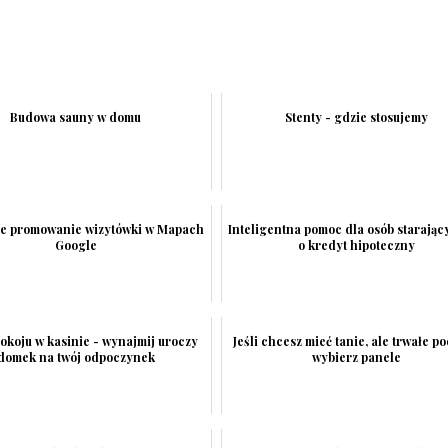
Budowa sauny w domu
Stenty - gdzie stosujemy
ne promowanie wizytówki w Mapach
Inteligentna pomoc dla osób starając
Google
o kredyt hipoteczny
okoju w kasinie - wynajmij uroczy
Jeśli chcesz mieć tanie, ale trwałe po
domek na twój odpoczynek
wybierz panele