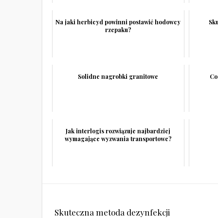
Na jaki herbicyd powinni postawić hodowcy
Sk
rzepaku?
Solidne nagrobki granitowe
Co
Jak interlogis rozwiązuje najbardziej
wymagające wyzwania transportowe?
Nawigacja
Skuteczna metoda dezynfekcji