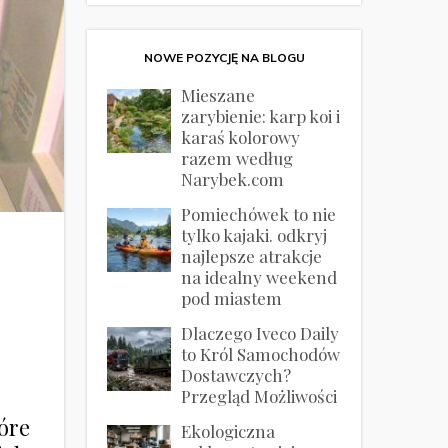
NOWE POZYCJĘ NA BLOGU
Mieszane
zarybienie: karp koi i
karaś kolorowy
razem według
Narybek.com
Pomiechówek to nie
tylko kajaki. odkryj
najlepsze atrakcje
na idealny weekend
pod miastem
Dlaczego Iveco Daily
to Król Samochodów
Dostawczych?
Przegląd Możliwości
tóre
Ekologiczna