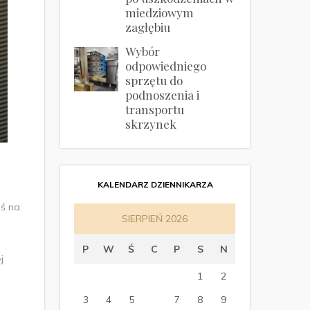
miedziowym
zagłębiu
Wybór
odpowiedniego
sprzętu do
podnoszenia i
transportu
skrzynek
KALENDARZ DZIENNIKARZA
eś na
SIERPIEŃ 2026
P
W
Ś
C
P
S
N
j
1
2
3
4
5
6
7
8
9