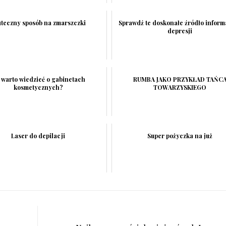
uteczny sposób na zmarszczki
Sprawdź te doskonałe źródło inform
depresji
 warto wiedzieć o gabinetach
RUMBA JAKO PRZYKŁAD TAŃC
kosmetycznych?
TOWARZYSKIEGO
Laser do depilacji
Super pożyczka na już