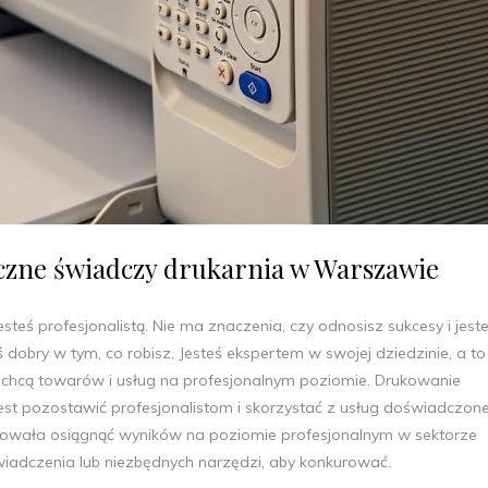
iczne świadczy drukarnia w Warszawie
jesteś profesjonalistą. Nie ma znaczenia, czy odnosisz sukcesy i jest
ś dobry w tym, co robisz. Jesteś ekspertem w swojej dziedzinie, a to
gdy chcą towarów i usług na profesjonalnym poziomie. Drukowanie
est pozostawić profesjonalistom i skorzystać z usług doświadczone
róbowała osiągnąć wyników na poziomie profesjonalnym w sektorze
iadczenia lub niezbędnych narzędzi, aby konkurować.