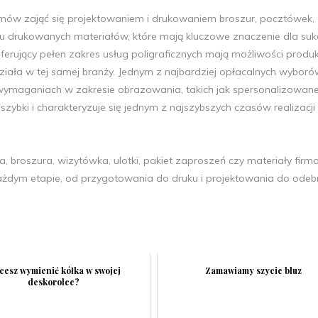
emów zająć się projektowaniem i drukowaniem broszur, pocztówek,
ju drukowanych materiałów, które mają kluczowe znaczenie dla suk
ferujący pełen zakres usług poligraficznych mają możliwości produk
działa w tej samej branży. Jednym z najbardziej opłacalnych wyboró
 wymaganiach w zakresie obrazowania, takich jak spersonalizowan
 szybki i charakteryzuje się jednym z najszybszych czasów realizacji
ca, broszura, wizytówka, ulotki, pakiet zaproszeń czy materiały firm
dym etapie, od przygotowania do druku i projektowania do odeb
cesz wymienić kółka w swojej
Zamawiamy szycie bluz
deskorolce?