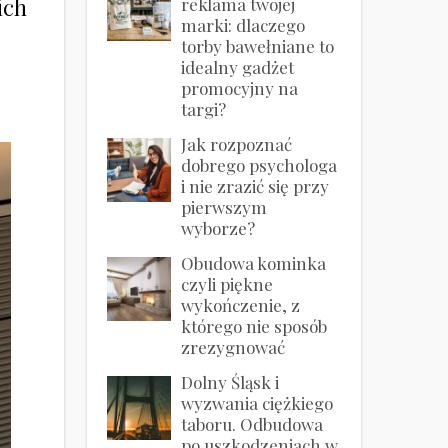
ich
reklama twojej
marki: dlaczego
torby bawełniane to
idealny gadżet
promocyjny na
targi?
Jak rozpoznać
dobrego psychologa
i nie zrazić się przy
pierwszym
wyborze?
Obudowa kominka
czyli piękne
wykończenie, z
którego nie sposób
zrezygnować
Dolny Śląsk i
wyzwania ciężkiego
taboru. Odbudowa
po uszkodzeniach w