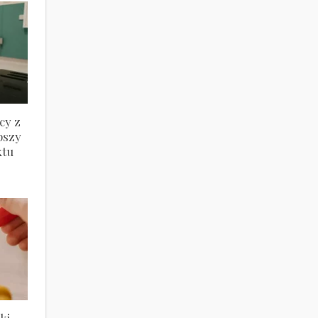
cy z
pszy
ktu