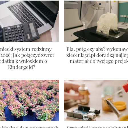
miecki system rodzinny
Pla, petg czy abs? wykonaw
/2026: Jak połączyć zwrot
zlecenia3d.pl doradzą najle
odatku z wnioskiem o
materiał do twojego proje
Kindergeld?