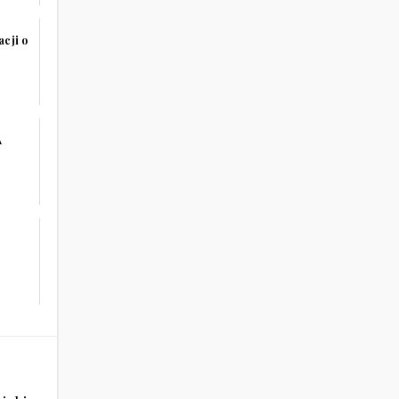
acji o
A