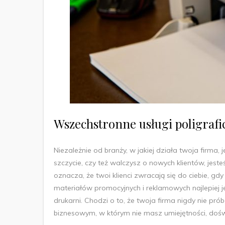
Wszechstronne usługi poligraf
Niezależnie od branży, w jakiej działa twoja firma, 
szczycie, czy też walczysz o nowych klientów, jeste
oznacza, że twoi klienci zwracają się do ciebie, 
materiałów promocyjnych i reklamowych najlepiej j
drukarni. Chodzi o to, że twoja firma nigdy nie p
biznesowym, w którym nie masz umiejętności, dośw