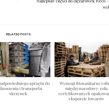
Najlepsze części do ciężarówek Iveco –
wy
RELATED POSTS
odpowiedniego sprzętu do
Wymogi fitosanitarne i ob
dnoszenia i transportu
międzynarodowy: rola
skrzynek
certyfikowanych opakowa
eksporcie towarów