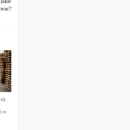
 jakie
brać?
rót
ń w