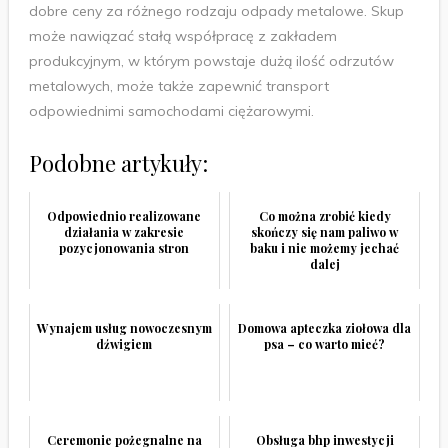
dobre ceny za różnego rodzaju odpady metalowe. Skup
może nawiązać stałą współpracę z zakładem
produkcyjnym, w którym powstaje dużą ilość odrzutów
metalowych, może także zapewnić transport
odpowiednimi samochodami ciężarowymi.
Podobne artykuły:
Odpowiednio realizowane
Co można zrobić kiedy
działania w zakresie
skończy się nam paliwo w
pozycjonowania stron
baku i nie możemy jechać
dalej
Wynajem usług nowoczesnym
Domowa apteczka ziołowa dla
dźwigiem
psa – co warto mieć?
Ceremonie pożegnalne na
Obsługa bhp inwestycji