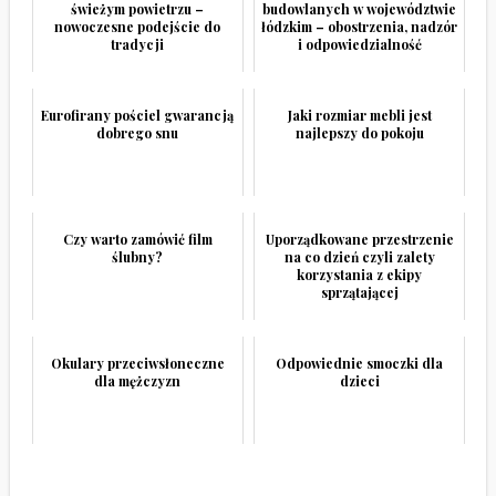
świeżym powietrzu –
budowlanych w województwie
nowoczesne podejście do
łódzkim – obostrzenia, nadzór
tradycji
i odpowiedzialność
Eurofirany pościel gwarancją
Jaki rozmiar mebli jest
dobrego snu
najlepszy do pokoju
Czy warto zamówić film
Uporządkowane przestrzenie
ślubny?
na co dzień czyli zalety
korzystania z ekipy
sprzątającej
Okulary przeciwsłoneczne
Odpowiednie smoczki dla
dla mężczyzn
dzieci