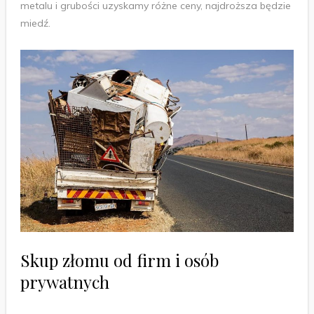
metalu i grubości uzyskamy różne ceny, najdroższa będzie
miedź.
Skup złomu od firm i osób
prywatnych