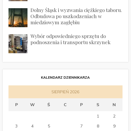
Dolny Śląsk i wyzwania ciężkiego taboru.
Odbudowa po uszkodzeniach w
miedziowym zagłębiu
Wybór odpowiedniego sprzętu do
podnoszenia i transportu skrzynek
KALENDARZ DZIENNIKARZA
SIERPIEŃ 2026
P
W
Ś
C
P
S
N
1
2
3
4
5
6
7
8
9