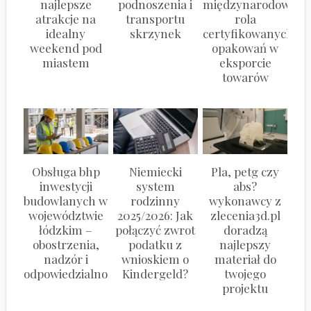
najlepsze
podnoszenia i
międzynarodowy:
atrakcje na
transportu
rola
idealny
skrzynek
certyfikowanych
weekend pod
opakowań w
miastem
eksporcie
towarów
Obsługa bhp
Niemiecki
Pla, petg czy
inwestycji
system
abs?
budowlanych w
rodzinny
wykonawcy z
województwie
2025/2026: Jak
zlecenia3d.pl
łódzkim –
połączyć zwrot
doradzą
obostrzenia,
podatku z
najlepszy
nadzór i
wnioskiem o
materiał do
odpowiedzialność
Kindergeld?
twojego
projektu