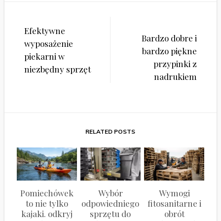
Nawigacja
Efektywne
wpisu
Bardzo dobre i
wyposażenie
bardzo piękne
piekarni w
przypinki z
niezbędny sprzęt
nadrukiem
RELATED POSTS
Pomiechówek
Wybór
Wymogi
to nie tylko
odpowiedniego
fitosanitarne i
kajaki. odkryj
sprzętu do
obrót