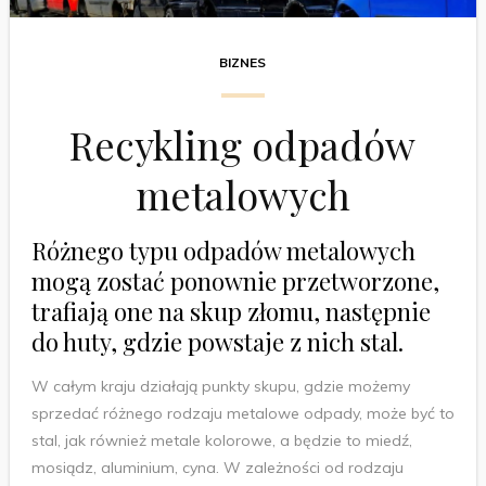
BIZNES
Recykling odpadów
metalowych
Różnego typu odpadów metalowych
mogą zostać ponownie przetworzone,
trafiają one na skup złomu, następnie
do huty, gdzie powstaje z nich stal.
W całym kraju działają punkty skupu, gdzie możemy
sprzedać różnego rodzaju metalowe odpady, może być to
stal, jak również metale kolorowe, a będzie to miedź,
mosiądz, aluminium, cyna. W zależności od rodzaju