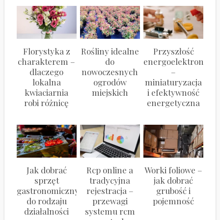
Florystyka z
Rośliny idealne
Przyszłość
charakterem –
do
energoelektroniki
dlaczego
nowoczesnych
–
lokalna
ogrodów
miniaturyzacja
kwiaciarnia
miejskich
i efektywność
robi różnicę
energetyczna
Jak dobrać
Rcp online a
Worki foliowe –
sprzęt
tradycyjna
jak dobrać
gastronomiczny
rejestracja –
grubość i
do rodzaju
przewagi
pojemność
działalności
systemu rcm