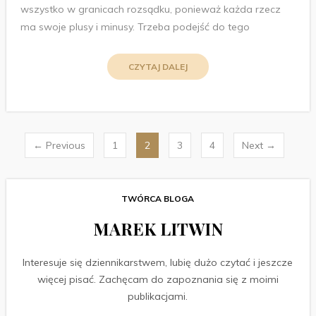
wszystko w granicach rozsądku, ponieważ każda rzecz
ma swoje plusy i minusy. Trzeba podejść do tego
CZYTAJ DALEJ
Stronicowanie
← Previous
1
2
3
4
Next →
wpisów
TWÓRCA BLOGA
MAREK LITWIN
Interesuje się dziennikarstwem, lubię dużo czytać i jeszcze
więcej pisać. Zachęcam do zapoznania się z moimi
publikacjami.