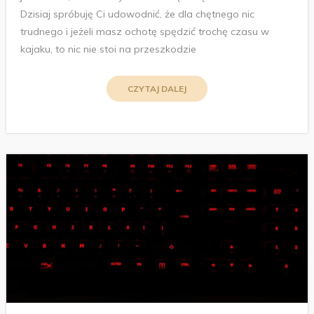
Dzisiaj spróbuję Ci udowodnić, że dla chętnego nic
trudnego i jeżeli masz ochotę spędzić trochę czasu w
kajaku, to nic nie stoi na przeszkodzie
CZYTAJ DALEJ