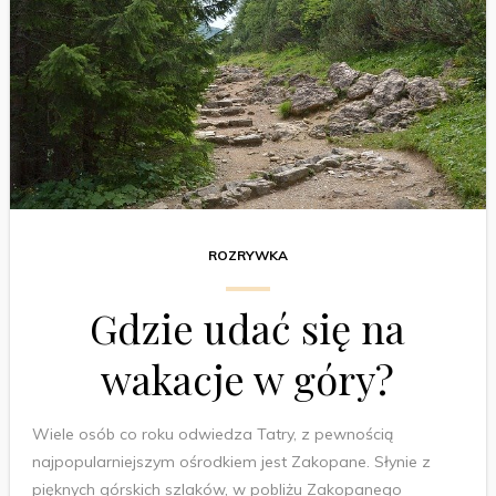
ROZRYWKA
Gdzie udać się na
wakacje w góry?
Wiele osób co roku odwiedza Tatry, z pewnością
najpopularniejszym ośrodkiem jest Zakopane. Słynie z
pięknych górskich szlaków, w pobliżu Zakopanego