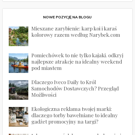
NOWE POZYCJĘ NA BLOGU
Mieszane zarybienie: karp koi i karaś
kolorowy razem według Narybek.com
Pomiechówek to nie tylko kajaki. odkryj
najlepsze atrakcje na idealny weekend
pod miastem
Dlaczego Iveco Daily to Król
Samochodów Dostawczych? Przegląd
Możliwości
Ekologiczna reklama twojej marki:
dlaczego torby bawełniane to idealny
gadżet promocyjny na targi?