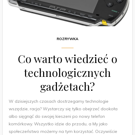
ROZRYWKA
Co warto wiedzieć o
technologicznych
gadżetach?
W dzisiejszych czasach dostrzegamy technologie
wszędzie, racja? Wystarczy się tylko obejrzeć dookoła
albo sięgnąć do swojej kieszeni po nowy telefon
komórkowy. Wszystko idzie do przodu, a My jako
społeczeństwo możemy na tym korzystać. Oczywiście