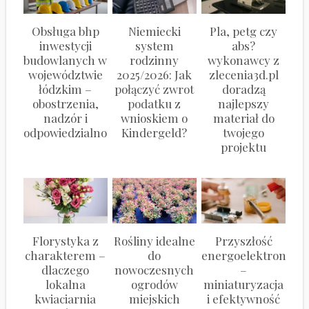
Obsługa bhp
Niemiecki
Pla, petg czy
inwestycji
system
abs?
budowlanych w
rodzinny
wykonawcy z
województwie
2025/2026: Jak
zlecenia3d.pl
łódzkim –
połączyć zwrot
doradzą
obostrzenia,
podatku z
najlepszy
nadzór i
wnioskiem o
materiał do
odpowiedzialność
Kindergeld?
twojego
projektu
Florystyka z
Rośliny idealne
Przyszłość
charakterem –
do
energoelektroniki
dlaczego
nowoczesnych
–
lokalna
ogrodów
miniaturyzacja
kwiaciarnia
miejskich
i efektywność