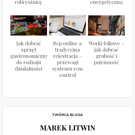
robi różnicę
energetyczna
Jak dobrać
Rcp online a
Worki foliowe –
sprzęt
tradycyjna
jak dobrać
gastronomiczny
rejestracja –
grubość i
do rodzaju
przewagi
pojemność
działalności
systemu rcm
control
TWÓRCA BLOGA
MAREK LITWIN