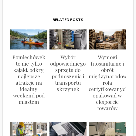
RELATED POSTS
Pomiechówek
Wybór
Wymogi
to nie tylko
odpowiedniego
fitosanitarne i
kajaki. odkryj
sprzętu do
obrót
najlepsze
podnoszenia i
międzynarodowy:
atrakcje na
transportu
rola
idealny
skrzynek
certyfikowanych
weekend pod
opakowań w
miastem
eksporcie
towarów