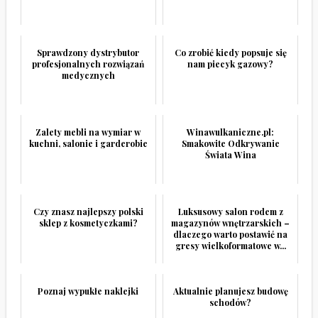
Sprawdzony dystrybutor
Co zrobić kiedy popsuje się
profesjonalnych rozwiązań
nam piecyk gazowy?
medycznych
Zalety mebli na wymiar w
Winawulkaniczne.pl:
kuchni, salonie i garderobie
Smakowite Odkrywanie
Świata Wina
Czy znasz najlepszy polski
Luksusowy salon rodem z
sklep z kosmetyczkami?
magazynów wnętrzarskich –
dlaczego warto postawić na
gresy wielkoformatowe w...
Poznaj wypukłe naklejki
Aktualnie planujesz budowę
schodów?