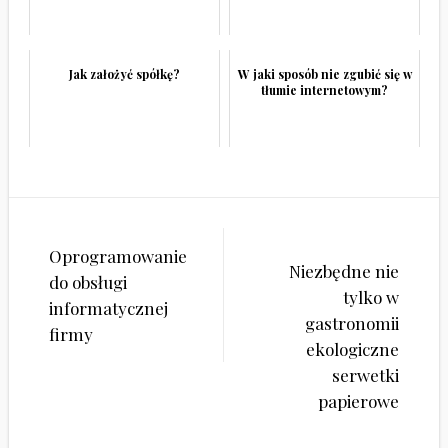
Jak założyć spółkę?
W jaki sposób nie zgubić się w
tłumie internetowym?
Nawigacja
Oprogramowanie
wpisu
Niezbędne nie
do obsługi
tylko w
informatycznej
gastronomii
firmy
ekologiczne
serwetki
papierowe