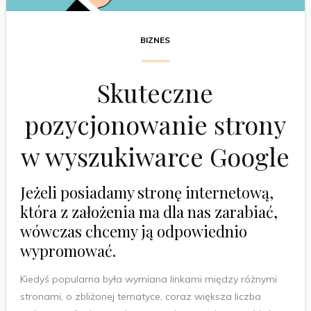
BIZNES
Skuteczne
pozycjonowanie strony
w wyszukiwarce Google
Jeżeli posiadamy stronę internetową,
która z założenia ma dla nas zarabiać,
wówczas chcemy ją odpowiednio
wypromować.
Kiedyś popularna była wymiana linkami między różnymi
stronami, o zbliżonej tematyce, coraz większa liczba