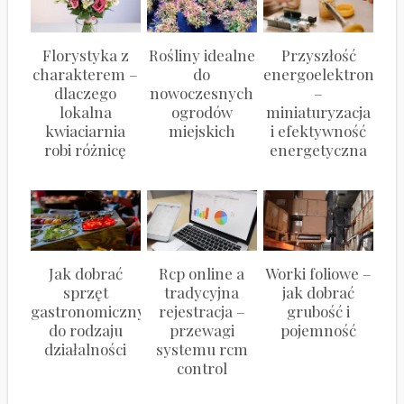
Florystyka z
Rośliny idealne
Przyszłość
charakterem –
do
energoelektroniki
dlaczego
nowoczesnych
–
lokalna
ogrodów
miniaturyzacja
kwiaciarnia
miejskich
i efektywność
robi różnicę
energetyczna
Jak dobrać
Rcp online a
Worki foliowe –
sprzęt
tradycyjna
jak dobrać
gastronomiczny
rejestracja –
grubość i
do rodzaju
przewagi
pojemność
działalności
systemu rcm
control