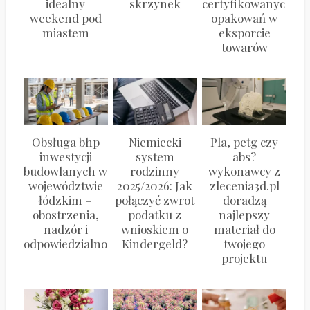
idealny
skrzynek
certyfikowanych
weekend pod
opakowań w
miastem
eksporcie
towarów
Obsługa bhp
Niemiecki
Pla, petg czy
inwestycji
system
abs?
budowlanych w
rodzinny
wykonawcy z
województwie
2025/2026: Jak
zlecenia3d.pl
łódzkim –
połączyć zwrot
doradzą
obostrzenia,
podatku z
najlepszy
nadzór i
wnioskiem o
materiał do
odpowiedzialność
Kindergeld?
twojego
projektu