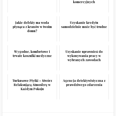
komercyjnych
Jakie defekty ma woda
Uzyskanie kredytu
płynąca z kranów w twoim
samodzielnie może być trudne
domu?
Wygodne, komfortowe i
Uzyskanie uprawnień do
trwałe koszulki medyczne
wykonywania pracy w
wybranych zawodach
Turkusowe Płytki – Stwórz
Agencja detektywistyczna z
Relaksującą Atmosferę w
prawdziwego zdarzenia
Każdym Pokoju