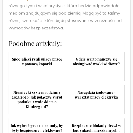
różnego typu i w kolorystyce, która będzie odpowiadała
mediom znajdującym się pod ziemią. Mogą być to taśmy
różnej szerokości, które będą stosowane w zależności od
wymogów bezpieczeństwa.
Podobne artykuły:
Specjaliści realizujący pracę
Gdzie warto nauczyć się
z pomocą koparki
obsługiwać wózki widłowe?
Niemiecki system rodzinny
Narzędzia izolowane-
2025/2026: Jak połączyć zwrot
warsztat pracy elektryka
podatku z wnioskiem o
Kindergeld?
Jak wybrać gres na schody, by
Bezpieczne blokady drzwi w
były bezpieczne i efektowne?
budynkach mieszkalnych i