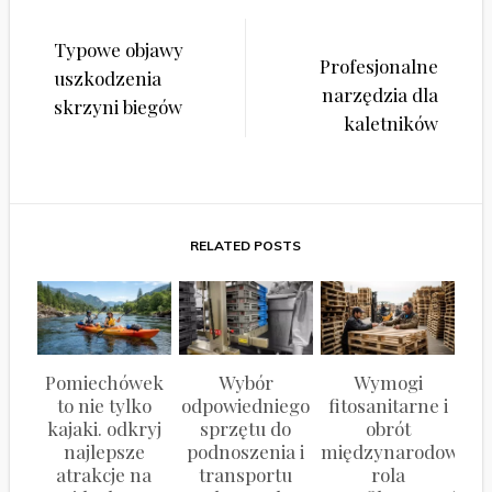
Nawigacja
Typowe objawy
wpisu
Profesjonalne
uszkodzenia
narzędzia dla
skrzyni biegów
kaletników
RELATED POSTS
Pomiechówek
Wybór
Wymogi
to nie tylko
odpowiedniego
fitosanitarne i
kajaki. odkryj
sprzętu do
obrót
najlepsze
podnoszenia i
międzynarodowy:
atrakcje na
transportu
rola