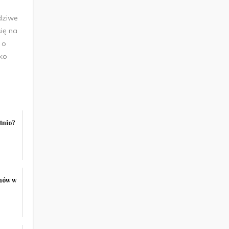
dziwe
się na
 o
tko
atnio?
anów w