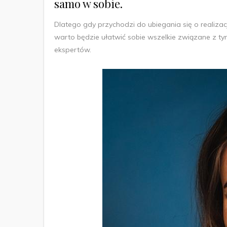
samo w sobie.
Dlatego gdy przychodzi do ubiegania się o realiza
warto będzie ułatwić sobie wszelkie związane z ty
ekspertów.