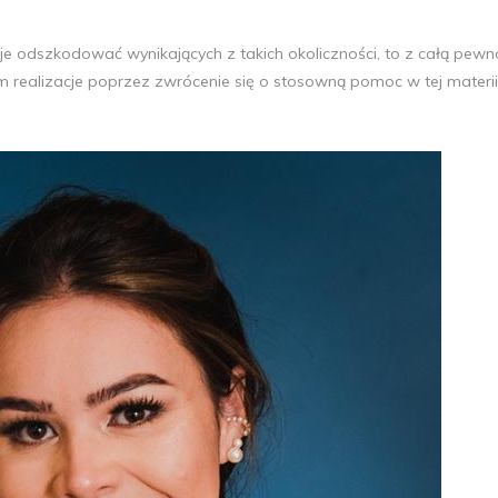
cje odszkodować wynikających z takich okoliczności, to z całą pewn
m realizacje poprzez zwrócenie się o stosowną pomoc w tej materi