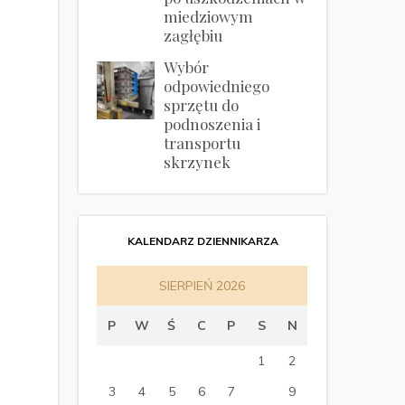
miedziowym
zagłębiu
Wybór
odpowiedniego
sprzętu do
podnoszenia i
transportu
skrzynek
KALENDARZ DZIENNIKARZA
SIERPIEŃ 2026
P
W
Ś
C
P
S
N
1
2
3
4
5
6
7
8
9