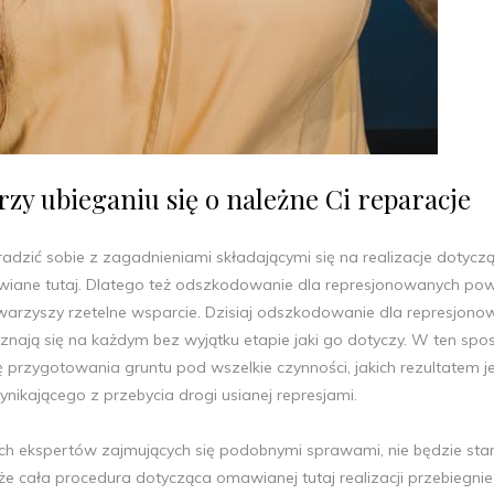
zy ubieganiu się o należne Ci reparacje
radzić sobie z zagadnieniami składającymi się na realizacje dotycz
wiane tutaj. Dlatego też odszkodowanie dla represjonowanych po
warzyszy rzetelne wsparcie. Dzisiaj odszkodowanie dla represjon
wyznają się na każdym bez wyjątku etapie jaki go dotyczy. W ten spo
przygotowania gruntu pod wszelkie czynności, jakich rezultatem j
kającego z przebycia drogi usianej represjami.
h ekspertów zajmujących się podobnymi sprawami, nie będzie sta
e cała procedura dotycząca omawianej tutaj realizacji przebiegnie