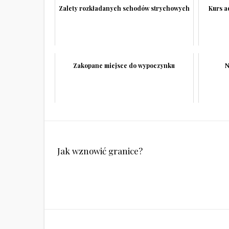
Zalety rozkładanych schodów strychowych
Kurs a
Zakopane miejsce do wypoczynku
N
Nawigacja
Jak wznowić granice?
wpisu