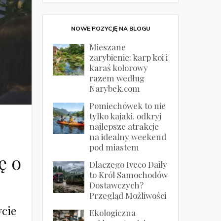
NOWE POZYCJĘ NA BLOGU
Mieszane
zarybienie: karp koi i
karaś kolorowy
razem według
Narybek.com
Pomiechówek to nie
tylko kajaki. odkryj
najlepsze atrakcje
na idealny weekend
pod miastem
ę o
Dlaczego Iveco Daily
to Król Samochodów
Dostawczych?
Przegląd Możliwości
ycie
Ekologiczna