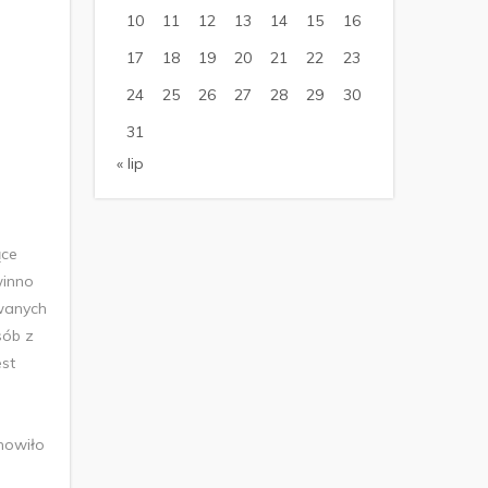
10
11
12
13
14
15
16
17
18
19
20
21
22
23
24
25
26
27
28
29
30
31
« lip
ące
winno
owanych
sób z
est
nowiło