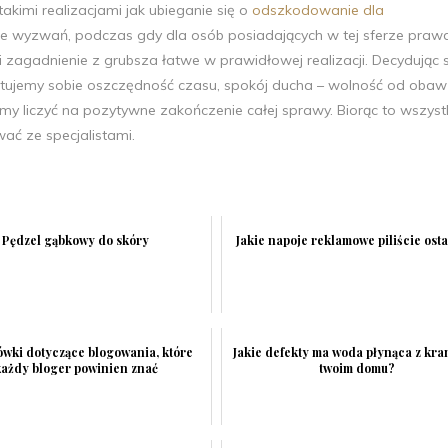
akimi realizacjami jak ubieganie się o
odszkodowanie dla
e wyzwań, podczas gdy dla osób posiadających w tej sferze praw
 i zagadnienie z grubsza łatwe w prawidłowej realizacji. Decydując 
tujemy sobie oszczędność czasu, spokój ducha – wolność od obaw
my liczyć na pozytywne zakończenie całej sprawy. Biorąc to wszys
ć ze specjalistami.
Pędzel gąbkowy do skóry
Jakie napoje reklamowe piliście ost
wki dotyczące blogowania, które
Jakie defekty ma woda płynąca z kr
każdy bloger powinien znać
twoim domu?