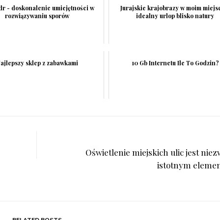
dr - doskonalenie umiejętności w
Jurajskie krajobrazy w moim miejs
rozwiązywaniu sporów
idealny urlop blisko natury
ajlepszy sklep z zabawkami
10 Gb Internetu Ile To Godzin?
Oświetlenie miejskich ulic jest nie
istotnym eleme
RELATED POSTS