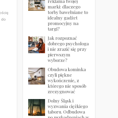
reklama twojej
marki: dlaczego
torby bawełniane to
ością
idealny gadżet
i do
promocyjny na
targi?
Jak rozpoznać
dobrego psychologa
i nie zrazić się przy
pierwszym
wyborze?
Obudowa kominka
czyli piękne
wykończenie, z
którego nie sposób
zrezygnować
Dolny Śląsk i
wyzwania ciężkiego
taboru. Odbudowa
po uszkodzeniach w