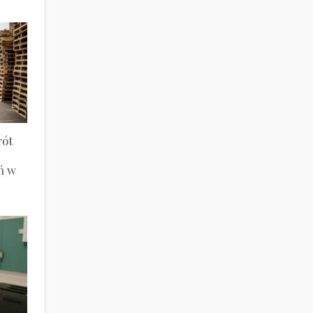
rót
ń w