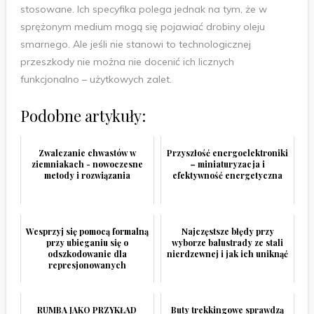
stosowane. Ich specyfika polega jednak na tym, że w
sprężonym medium mogą się pojawiać drobiny oleju
smarnego. Ale jeśli nie stanowi to technologicznej
przeszkody nie można nie docenić ich licznych
funkcjonalno – użytkowych zalet.
Podobne artykuły:
Zwalczanie chwastów w
Przyszłość energoelektroniki
ziemniakach - nowoczesne
– miniaturyzacja i
metody i rozwiązania
efektywność energetyczna
Wesprzyj się pomocą formalną
Najczęstsze błędy przy
przy ubieganiu się o
wyborze balustrady ze stali
odszkodowanie dla
nierdzewnej i jak ich uniknąć
represjonowanych
RUMBA JAKO PRZYKŁAD
Buty trekkingowe sprawdzą