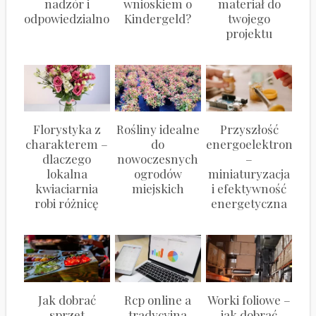
nadzór i
wnioskiem o
materiał do
odpowiedzialność
Kindergeld?
twojego
projektu
Florystyka z
Rośliny idealne
Przyszłość
charakterem –
do
energoelektroniki
dlaczego
nowoczesnych
–
lokalna
ogrodów
miniaturyzacja
kwiaciarnia
miejskich
i efektywność
robi różnicę
energetyczna
Jak dobrać
Rcp online a
Worki foliowe –
sprzęt
tradycyjna
jak dobrać