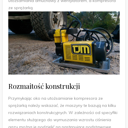
utożsamiania dmuchawy z wentylatorem, a kompresora
ze sprężarką.
Rozmaitość konstrukcji
Przymykając oko na utożsamianie kompresora ze
sprężarką należy wskazać, że maszyny te bazują na kilku
rozwiązaniach konstrukcyjnych. W zależności od specyfiki
elementu służącego do wymuszania wzrostu ciśnienia
gazu można je podzielić na następujące podstawowe