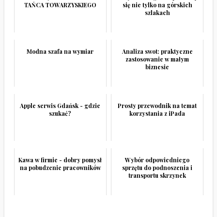
TAŃCA TOWARZYSKIEGO
się nie tylko na górskich
szlakach
Modna szafa na wymiar
Analiza swot: praktyczne
zastosowanie w małym
biznesie
Apple serwis Gdańsk - gdzie
Prosty przewodnik na temat
szukać?
korzystania z iPada
Kawa w firmie - dobry pomysł
Wybór odpowiedniego
na pobudzenie pracowników
sprzętu do podnoszenia i
transportu skrzynek