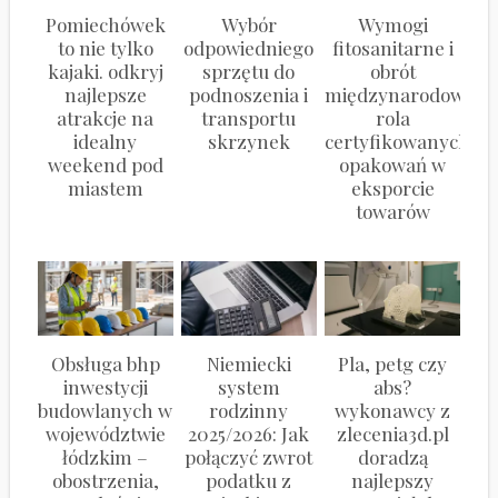
Pomiechówek
Wybór
Wymogi
to nie tylko
odpowiedniego
fitosanitarne i
kajaki. odkryj
sprzętu do
obrót
najlepsze
podnoszenia i
międzynarodowy:
atrakcje na
transportu
rola
idealny
skrzynek
certyfikowanych
weekend pod
opakowań w
miastem
eksporcie
towarów
Obsługa bhp
Niemiecki
Pla, petg czy
inwestycji
system
abs?
budowlanych w
rodzinny
wykonawcy z
województwie
2025/2026: Jak
zlecenia3d.pl
łódzkim –
połączyć zwrot
doradzą
obostrzenia,
podatku z
najlepszy