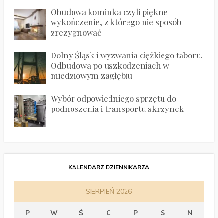
Obudowa kominka czyli piękne
wykończenie, z którego nie sposób
zrezygnować
Dolny Śląsk i wyzwania ciężkiego taboru.
Odbudowa po uszkodzeniach w
miedziowym zagłębiu
Wybór odpowiedniego sprzętu do
podnoszenia i transportu skrzynek
KALENDARZ DZIENNIKARZA
SIERPIEŃ 2026
P
W
Ś
C
P
S
N