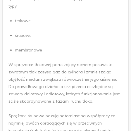
typy:
tłokowe
śrubowe
membranowe
W sprężarce tłokowej poruszający ruchem posuwisto –
zwrotnym tłok zasysa gaz do cylindra i zmniejszając
objętość medium zwiększa równocześnie jego ciśnienie.
Do prawidłowego działania urządzenia niezbędne są
zawory dolotowy i odlotowy, których funkcjonowanie jest
ściśle skoordynowane z fazami ruchu tłoka.
Sprężarki śrubowe bazują natomiast na współpracy co
najmniej dwóch obracających się w przeciwnych
kierunkach śrub, które funkcjonują jako element męski i