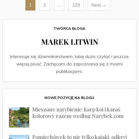
Stronicowanie
1
2
…
129
Next →
wpisów
TWÓRCA BLOGA
MAREK LITWIN
Interesuje się dziennikarstwem, lubię dużo czytać i jeszcze
więcej pisać. Zachęcam do zapoznania się z moimi
publikacjami.
NOWE POZYCJĘ NA BLOGU
Mieszane zarybienie: karp koi i karaś
kolorowy razem według Narybek.com
Pomiechówek to nie tylko kajaki. odkryj