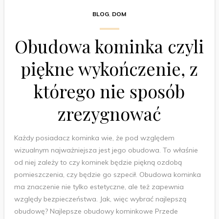
BLOG
,
DOM
Obudowa kominka czyli
piękne wykończenie, z
którego nie sposób
zrezygnować
Każdy posiadacz kominka wie, że pod względem
wizualnym najważniejsza jest jego obudowa. To właśnie
od niej zależy to czy kominek będzie piękną ozdobą
pomieszczenia, czy będzie go szpecił. Obudowa kominka
ma znaczenie nie tylko estetyczne, ale też zapewnia
względy bezpieczeństwa. Jak, więc wybrać najlepszą
obudowę? Najlepsze obudowy kominkowe Przede