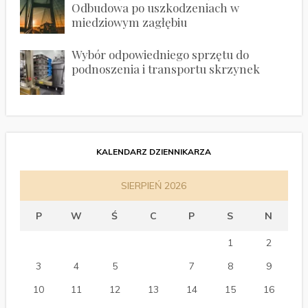
Odbudowa po uszkodzeniach w
miedziowym zagłębiu
Wybór odpowiedniego sprzętu do
podnoszenia i transportu skrzynek
KALENDARZ DZIENNIKARZA
SIERPIEŃ 2026
P
W
Ś
C
P
S
N
1
2
3
4
5
6
7
8
9
10
11
12
13
14
15
16