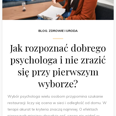
BLOG
,
ZDROWIE I URODA
Jak rozpoznać dobrego
psychologa i nie zrazić
się przy pierwszym
wyborze?
Wybór psychologa wielu osobom przypomina szukanie
restauracji: liczy się ocena w sieci i odległość od domu. W
terapii akurat te kryteria znaczą najmniej. O efektach
pierwszych miesięcy decyduje coś, czego nie widać w