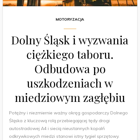
MOTORYZACJA
Dolny Śląsk i wyzwania
ciężkiego taboru.
Odbudowa po
uszkodzeniach w
miedziowym zagłębiu
Potężny i niezmiernie ważny okręg gospodarczy Dolnego
Śląska z kluczową rolą przebiegającej tędy drogi
autostradowej A4 i siecią nieustannych kopalń
odkrywkowych miedzi stanowi istny tygiel sprzętowy.