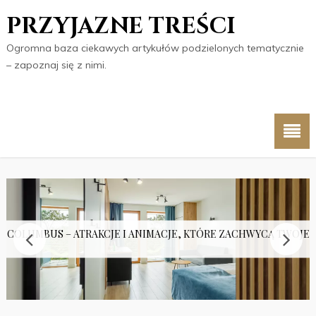
PRZYJAZNE TREŚCI
Ogromna baza ciekawych artykułów podzielonych tematycznie
– zapoznaj się z nimi.
 COLUMBUS – ATRAKCJE I ANIMACJE, KTÓRE ZACHWYCĄ TWOJE 
PUŁAPKA?
KO