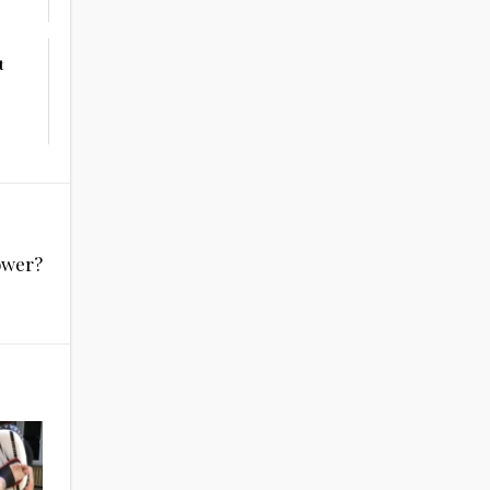
t
ower?