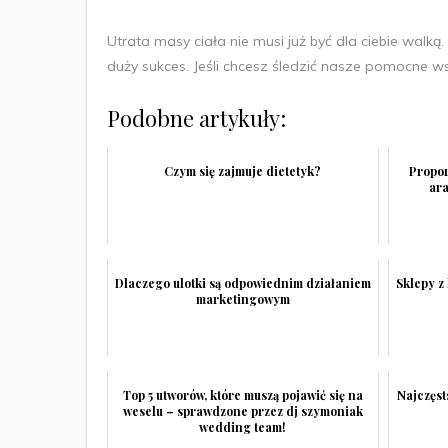
Utrata masy ciała nie musi już być dla ciebie walką
duży sukces. Jeśli chcesz śledzić nasze pomocne w
Podobne artykuły:
Czym się zajmuje dietetyk?
Propor
ar
Dlaczego ulotki są odpowiednim działaniem
Sklepy z
marketingowym
Top 5 utworów, które muszą pojawić się na
Najczęst
weselu – sprawdzone przez dj szymoniak
wedding team!