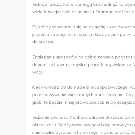
Jedną z rzeczy, które pomogą Ci schudnąć, to wyzna
wiele łatwiejsze do osiągnięcia. Stamtąd możesz o
Ci, którzy koncentrują się na osiągnięciu celów 
jedzenia strategii w miejscu za każdy dzień posiłk
do sukcesu.
Znalezienie sposobów na dobrą zabawę podczas o
dobrze się bawi, nie myśli o pracy, którą wykonuje.
wagi.
Kiedy wrócisz do domu ze sklepu spożywczego, wymy
przechowywanie wielu małych porcji jedzenia. Gdy 
grób, to będzie mniej prawdopodobne do przejadan
Jedzenie żywności thathave zdrowe tłuszcze, takie 
okres czasu. Spożywanie żywności dyplomowych pom
uniemożliwia jedzenie byle czego można znaleźć w t