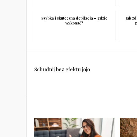
Szybka i skuteczna depilacja – gdzie
Jak z
wykonać?
Nawigacja
Schudnij bez efektu jojo
wpisu