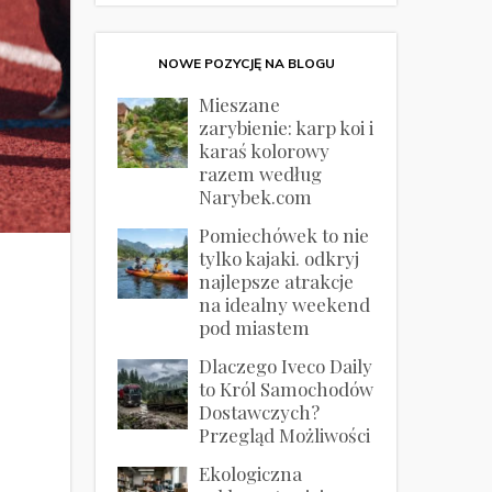
NOWE POZYCJĘ NA BLOGU
Mieszane
zarybienie: karp koi i
karaś kolorowy
razem według
Narybek.com
Pomiechówek to nie
tylko kajaki. odkryj
najlepsze atrakcje
na idealny weekend
pod miastem
Dlaczego Iveco Daily
to Król Samochodów
Dostawczych?
Przegląd Możliwości
Ekologiczna