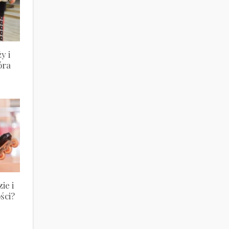
y i
óra
ie i
ści?