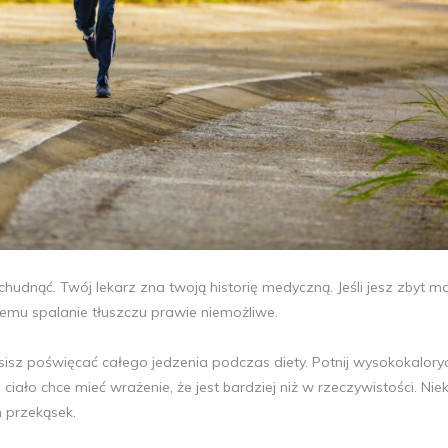
hudnąć. Twój lekarz zna twoją historię medyczną. Jeśli jesz zbyt m
czemu spalanie tłuszczu prawie niemożliwe.
musisz poświęcać całego jedzenia podczas diety. Potnij wysokokalor
ciało chce mieć wrażenie, że jest bardziej niż w rzeczywistości. Nie
 przekąsek.