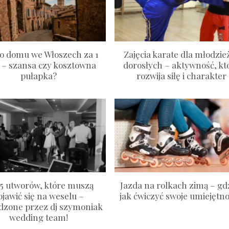
o domu we Włoszech za 1
Zajęcia karate dla młodzież
 – szansa czy kosztowna
dorosłych – aktywność, kt
pułapka?
rozwija siłę i charakter
 5 utworów, które muszą
Jazda na rolkach zimą – gdz
ojawić się na weselu –
jak ćwiczyć swoje umiejętno
dzone przez dj szymoniak
wedding team!