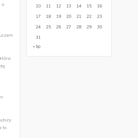
e o
10
11
12
13
14
15
16
17
18
19
20
21
22
23
24
25
26
27
28
29
30
kluczem
31
« lip
która
atą
i
wo
łuższy
a to