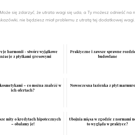
. Może się zdarzyć, że utrata wagi się uda, a Ty możesz odnieść na 
skazówki, nie będziesz miał problemu z utratą tej dodatkowej wagi.
cje harmonii - stwórz wyjątkowe
Praktyczne i zawsze sprawne rozdzi
anżacje z płytkami gresowymi
budowlane
 kosmetykami – co można znaleźć w
Nowoczesna łazienka z płyt marmur
ich ofertach?
sze mity o kredytach hipotecznych
Ubojnia mięsa w zgodzie z normami ue
– obalamy je!
to wygląda w praktyce?