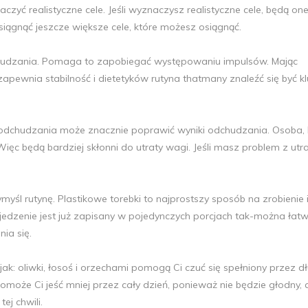
czyć realistyczne cele. Jeśli wyznaczysz realistyczne cele, będą on
siągnąć jeszcze większe cele, które możesz osiągnąć.
odchudzania. Pomaga to zapobiegać występowaniu impulsów. Mając
i zapewnia stabilność i dietetyków rutyna thatmany znaleźć się być 
dchudzania może znacznie poprawić wyniki odchudzania. Osoba, 
 Więc będą bardziej skłonni do utraty wagi. Jeśli masz problem z utr
śl rutynę. Plastikowe torebki to najprostszy sposób na zrobienie 
jedzenie jest już zapisany w pojedynczych porcjach tak-można łat
ia się.
jak: oliwki, łosoś i orzechami pomogą Ci czuć się spełniony przez d
oże Ci jeść mniej przez cały dzień, ponieważ nie będzie głodny, 
ej chwili.