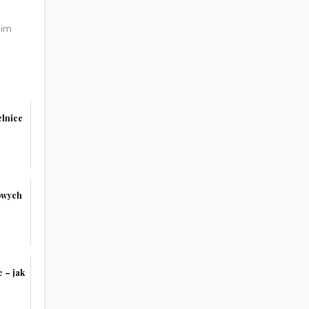
nim
elnice
owych
 – jak