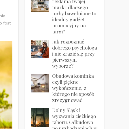
reklama twojej
marki: dlaczego
i
torby bawełniane to
nie
idealny gadżet
o fast
promocyjny na
targi?
Jak rozpoznać
dobrego psychologa
i nie zrazić się przy
pierwszym
wyborze?
Obudowa kominka
czyli piękne
wykończenie, z
którego nie sposób
zrezygnować
Dolny Śląsk i
wyzwania ciężkiego
taboru. Odbudowa
po uszkodzeniach w