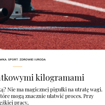
YWKA
,
SPORT
,
ZDROWIE I URODA
atkowymi kilogramami
lką? Nie ma magicznej pigułki na utratę wagi.
 które mogą znacznie ułatwić proces. Przy
ężkiej pracy,