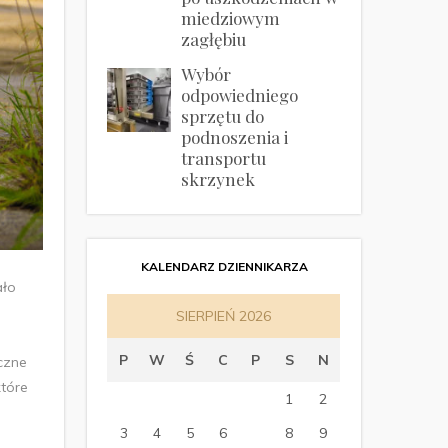
miedziowym
zagłębiu
Wybór
odpowiedniego
sprzętu do
podnoszenia i
transportu
skrzynek
KALENDARZ DZIENNIKARZA
ało
SIERPIEŃ 2026
P
W
Ś
C
P
S
N
yczne
które
1
2
3
4
5
6
7
8
9