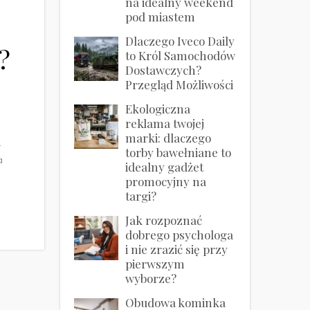
na idealny weekend
pod miastem
Dlaczego Iveco Daily
?
to Król Samochodów
Dostawczych?
Przegląd Możliwości
Ekologiczna
reklama twojej
marki: dlaczego
.
torby bawełniane to
a
idealny gadżet
promocyjny na
targi?
Jak rozpoznać
dobrego psychologa
i nie zrazić się przy
pierwszym
wyborze?
Obudowa kominka