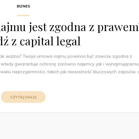
BIZNES
ajmu jest zgodna z prawem
ź z capital legal
tak ważna? Twoja umowa najmu powinna być zawsze zgodna z
 wtedy gwarantuje ochronę zarówno najemcy, jak i wynajmującemu
lu nieprzyjemności, takich jak nieważność kluczowych zapisów, 
CZYTAJ DALEJ