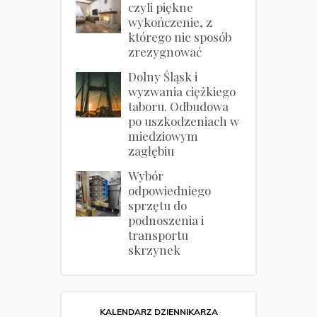
czyli piękne
wykończenie, z
którego nie sposób
zrezygnować
Dolny Śląsk i
wyzwania ciężkiego
taboru. Odbudowa
po uszkodzeniach w
miedziowym
zagłębiu
Wybór
odpowiedniego
sprzętu do
podnoszenia i
transportu
skrzynek
KALENDARZ DZIENNIKARZA