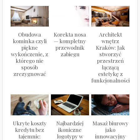
Obudowa
Korekta nosa
Architekt
kominka czyli
— kompletny
wnętrz
piękne
przewodnik
Kraków: Jak
wykończenie, z
zabiegu
stworzyć
którego nie
przestrzeń
sposób
łączącą
zrezygnować
estetykę z
funkcjonalnością?
Ukryte koszty
Najbardziej
Masaż biurowy
kredytu bez
ikoniczne
jako
tajemnic:
logotypy w
innowacyjny