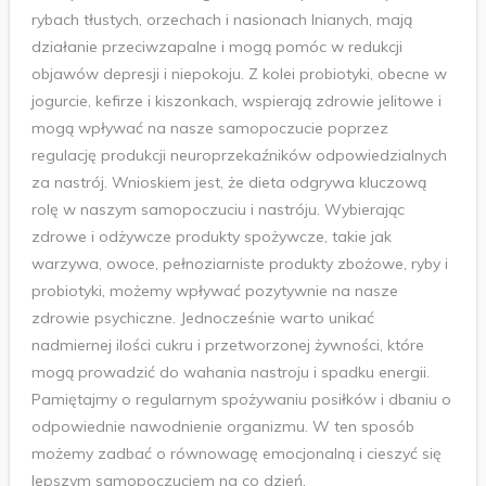
rybach tłustych, orzechach i nasionach lnianych, mają
działanie przeciwzapalne i mogą pomóc w redukcji
objawów depresji i niepokoju. Z kolei probiotyki, obecne w
jogurcie, kefirze i kiszonkach, wspierają zdrowie jelitowe i
mogą wpływać na nasze samopoczucie poprzez
regulację produkcji neuroprzekaźników odpowiedzialnych
za nastrój. Wnioskiem jest, że dieta odgrywa kluczową
rolę w naszym samopoczuciu i nastróju. Wybierając
zdrowe i odżywcze produkty spożywcze, takie jak
warzywa, owoce, pełnoziarniste produkty zbożowe, ryby i
probiotyki, możemy wpływać pozytywnie na nasze
zdrowie psychiczne. Jednocześnie warto unikać
nadmiernej ilości cukru i przetworzonej żywności, które
mogą prowadzić do wahania nastroju i spadku energii.
Pamiętajmy o regularnym spożywaniu posiłków i dbaniu o
odpowiednie nawodnienie organizmu. W ten sposób
możemy zadbać o równowagę emocjonalną i cieszyć się
lepszym samopoczuciem na co dzień.