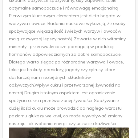
składniki odżywcze spożywamy, aby zapewnić sobie
optymalne samopoczucie i równowagę emocjonalną.
Pierwszym kluczowym elementem jest dieta bogata w
warzywa i owoce. Badania naukowe wykazują, że osoby
spożywające większą ilość świeżych warzyw i owoców
mają zazwyczaj lepszy nastrój. Zawarte w nich witaminy,
minerały i przeciwutleniacze pomagają w produkcji
hormonów odpowiedzialnych za dobre samopoczucie.
Dlatego warto sięgać po różnorodne warzywa i owoce,
takie jak brokuły, pomidory, jagody czy cytrusy, które
dostarczą nam niezbędnych składników
odżywczych.Wpływ cukru i przetworzonej żywności na
nastrój Drugim istotnym aspektem jest ograniczenie
spożycia cukru i przetworzonej żywności. Spożywanie
dużej ilości cukru może prowadzić do nagłego wzrostu
poziomu glukozy we krwi, co może wywoływać zmiany
nastroju, jak wahania energii czy uczucie drażliwości.