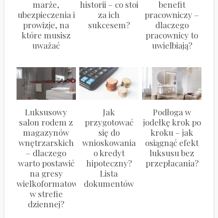
marże,
historii – co stoi
benefit
ubezpieczenia i
za ich
pracowniczy –
prowizje, na
sukcesem?
dlaczego
które musisz
pracownicy to
uważać
uwielbiają?
Luksusowy
Jak
Podłoga w
salon rodem z
przygotować
jodełkę krok po
magazynów
się do
kroku – jak
wnętrzarskich
wnioskowania
osiągnąć efekt
– dlaczego
o kredyt
luksusu bez
warto postawić
hipoteczny?
przepłacania?
na gresy
Lista
wielkoformatowe
dokumentów
w strefie
dziennej?