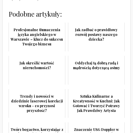
Podobne artykuły:
Profesjonalne tłumaczenia
Jak zadbać o prawidłowy
języka angielskiego w
rozwój postawy naszego
Warszawie – klucz do sukcesu
dziecka?
Twojego biznesu
Jak określić wartość
Oddychaj tą dobrą radą i
nieruchomości?
mądrością dotyczącą astmy
Trendy i nowości w
Sztuka Kulinarne a
dziedzinie laserowej korekcji
Kreatywność w Kuchni: Jak
wzroku - co przynosi
Gotować i Tworzyć Potrawy
przyszłość?
Jak Prawdziwy Artysta
Twórz bogactwo, korzystając z
Znaczenie USG Doppler w