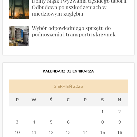
Dolny Śląsk i wyzwania ciężkiego taboru.
Odbudowa po uszkodzeniach w
miedziowym zagłębiu
Wybór odpowiedniego sprzętu do
podnoszenia i transportu skrzynek
KALENDARZ DZIENNIKARZA
SIERPIEŃ 2026
P
W
Ś
C
P
S
N
1
2
3
4
5
6
7
8
9
10
11
12
13
14
15
16