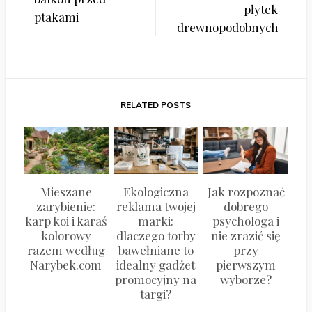
płytek
ptakami
drewnopodobnych
RELATED POSTS
Mieszane
Ekologiczna
Jak rozpoznać
zarybienie:
reklama twojej
dobrego
karp koi i karaś
marki:
psychologa i
kolorowy
dlaczego torby
nie zrazić się
razem według
bawełniane to
przy
Narybek.com
idealny gadżet
pierwszym
promocyjny na
wyborze?
targi?