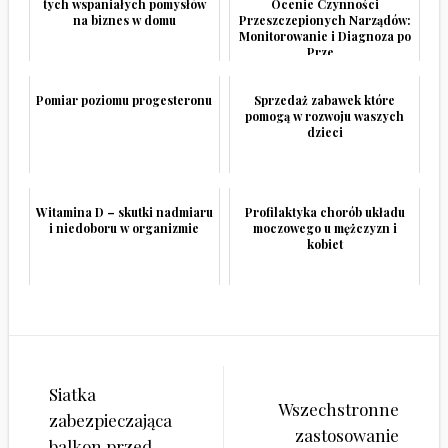
tych wspaniałych pomysłów
Ocenie Czynności
na biznes w domu
Przeszczepionych Narządów:
Monitorowanie i Diagnoza po
Prze...
Pomiar poziomu progesteronu
Sprzedaż zabawek które
pomogą w rozwoju waszych
dzieci
Witamina D – skutki nadmiaru
Profilaktyka chorób układu
i niedoboru w organizmie
moczowego u mężczyzn i
kobiet
Nawigacja
Siatka
wpisu
Wszechstronne
zabezpieczająca
zastosowanie
balkon przed