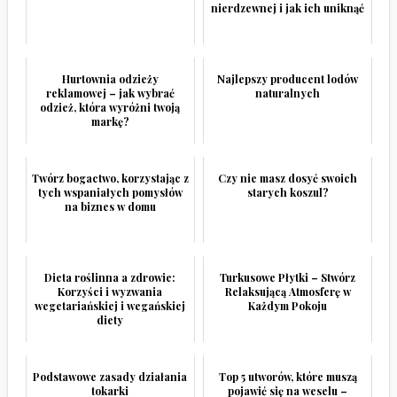
nierdzewnej i jak ich uniknąć
Hurtownia odzieży
Najlepszy producent lodów
reklamowej – jak wybrać
naturalnych
odzież, która wyróżni twoją
markę?
Twórz bogactwo, korzystając z
Czy nie masz dosyć swoich
tych wspaniałych pomysłów
starych koszul?
na biznes w domu
Dieta roślinna a zdrowie:
Turkusowe Płytki – Stwórz
Korzyści i wyzwania
Relaksującą Atmosferę w
wegetariańskiej i wegańskiej
Każdym Pokoju
diety
Podstawowe zasady działania
Top 5 utworów, które muszą
tokarki
pojawić się na weselu –