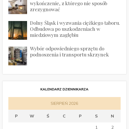
wykończenie, z którego nie sposób
zrezygnować
Dolny Śląsk i wyzwania ciężkiego taboru.
Odbudowa po uszkodzeniach w
miedziowym zagłębiu
Wybór odpowiedniego sprzętu do
podnoszenia i transportu skrzynek
KALENDARZ DZIENNIKARZA
SIERPIEŃ 2026
P
W
Ś
C
P
S
N
1
2