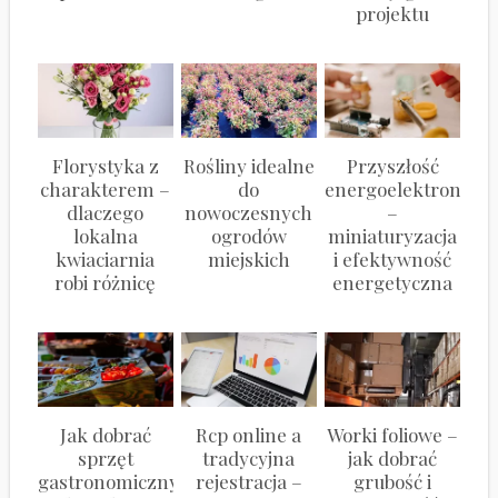
projektu
Florystyka z
Rośliny idealne
Przyszłość
charakterem –
do
energoelektroniki
dlaczego
nowoczesnych
–
lokalna
ogrodów
miniaturyzacja
kwiaciarnia
miejskich
i efektywność
robi różnicę
energetyczna
Jak dobrać
Rcp online a
Worki foliowe –
sprzęt
tradycyjna
jak dobrać
gastronomiczny
rejestracja –
grubość i