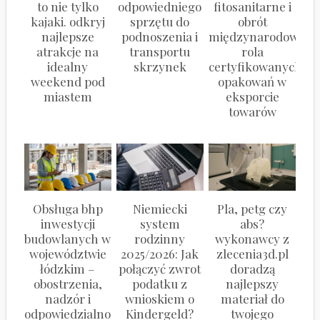
to nie tylko
odpowiedniego
fitosanitarne i
kajaki. odkryj
sprzętu do
obrót
najlepsze
podnoszenia i
międzynarodowy:
atrakcje na
transportu
rola
idealny
skrzynek
certyfikowanych
weekend pod
opakowań w
miastem
eksporcie
towarów
Obsługa bhp
Niemiecki
Pla, petg czy
inwestycji
system
abs?
budowlanych w
rodzinny
wykonawcy z
województwie
2025/2026: Jak
zlecenia3d.pl
łódzkim –
połączyć zwrot
doradzą
obostrzenia,
podatku z
najlepszy
nadzór i
wnioskiem o
materiał do
odpowiedzialność
Kindergeld?
twojego