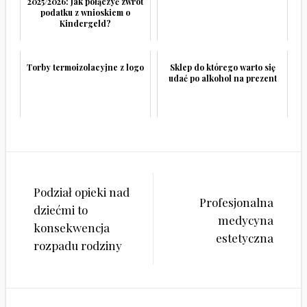
2025/2026: Jak połączyć zwrot
podatku z wnioskiem o
Kindergeld?
Torby termoizolacyjne z logo
Sklep do którego warto się
udać po alkohol na prezent
Nawigacja
Podział opieki nad
wpisu
Profesjonalna
dziećmi to
medycyna
konsekwencja
estetyczna
rozpadu rodziny