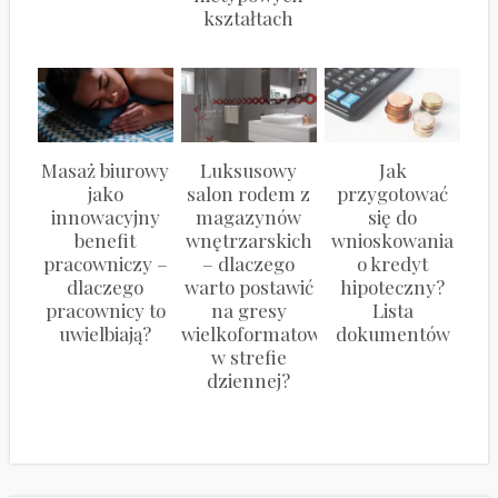
kształtach
Masaż biurowy
Luksusowy
Jak
jako
salon rodem z
przygotować
innowacyjny
magazynów
się do
benefit
wnętrzarskich
wnioskowania
pracowniczy –
– dlaczego
o kredyt
dlaczego
warto postawić
hipoteczny?
pracownicy to
na gresy
Lista
uwielbiają?
wielkoformatowe
dokumentów
w strefie
dziennej?