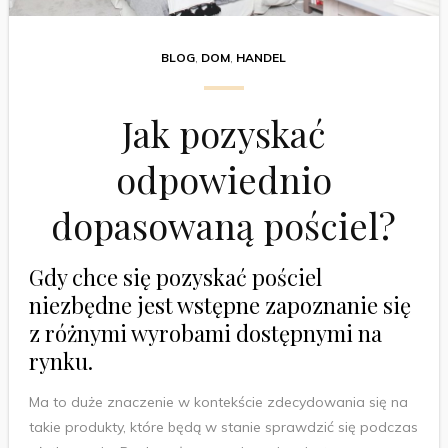
BLOG
,
DOM
,
HANDEL
Jak pozyskać
odpowiednio
dopasowaną pościel?
Gdy chce się pozyskać pościel
niezbędne jest wstępne zapoznanie się
z różnymi wyrobami dostępnymi na
rynku.
Ma to duże znaczenie w kontekście zdecydowania się na
takie produkty, które będą w stanie sprawdzić się podczas