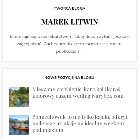
TWÓRCA BLOGA
MAREK LITWIN
Interesuje się dziennikarstwem, lubię dużo czytać i jeszcze
więcej pisać. Zachęcam do zapoznania się z moimi
publikacjami.
NOWE POZYCJĘ NA BLOGU
Mieszane zarybienie: karp koi i karaś
kolorowy razem według Narybek.com
Pomiechówek to nie tylko kajaki. odkryj
najlepsze atrakcje na idealny weekend
pod miastem