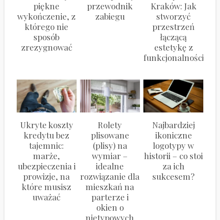
piękne
przewodnik
Kraków: Jak
wykończenie, z
zabiegu
stworzyć
którego nie
przestrzeń
sposób
łączącą
zrezygnować
estetykę z
funkcjonalnością?
Ukryte koszty
Rolety
Najbardziej
kredytu bez
plisowane
ikoniczne
tajemnic:
(plisy) na
logotypy w
marże,
wymiar –
historii – co stoi
ubezpieczenia i
idealne
za ich
prowizje, na
rozwiązanie dla
sukcesem?
które musisz
mieszkań na
uważać
parterze i
okien o
nietypowych