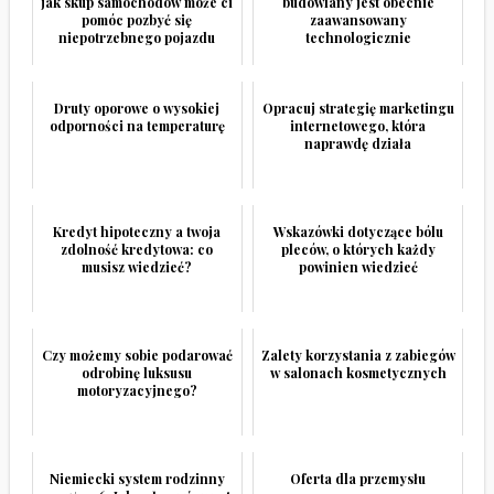
jak skup samochodów może ci
budowlany jest obecnie
pomóc pozbyć się
zaawansowany
niepotrzebnego pojazdu
technologicznie
Druty oporowe o wysokiej
Opracuj strategię marketingu
odporności na temperaturę
internetowego, która
naprawdę działa
Kredyt hipoteczny a twoja
Wskazówki dotyczące bólu
zdolność kredytowa: co
pleców, o których każdy
musisz wiedzieć?
powinien wiedzieć
Czy możemy sobie podarować
Zalety korzystania z zabiegów
odrobinę luksusu
w salonach kosmetycznych
motoryzacyjnego?
Niemiecki system rodzinny
Oferta dla przemysłu