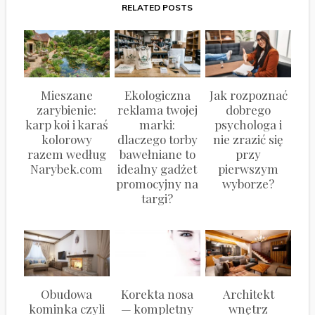
RELATED POSTS
Mieszane
Ekologiczna
Jak rozpoznać
zarybienie:
reklama twojej
dobrego
karp koi i karaś
marki:
psychologa i
kolorowy
dlaczego torby
nie zrazić się
razem według
bawełniane to
przy
Narybek.com
idealny gadżet
pierwszym
promocyjny na
wyborze?
targi?
Obudowa
Korekta nosa
Architekt
kominka czyli
— kompletny
wnętrz