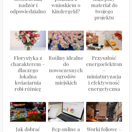
nadzór i
wnioskiem o
materiał do
odpowiedzialność
Kindergeld?
twojego
projektu
Florystyka z
Rośliny idealne
Przyszłość
charakterem –
do
energoelektroniki
dlaczego
nowoczesnych
–
lokalna
ogrodów
miniaturyzacja
kwiaciarnia
miejskich
i efektywność
robi różnicę
energetyczna
Jak dobrać
Rcp online a
Worki foliowe –