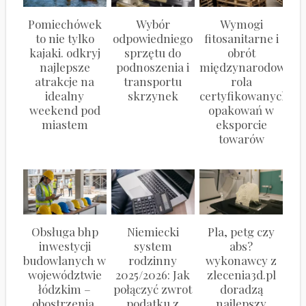
Pomiechówek
Wybór
Wymogi
to nie tylko
odpowiedniego
fitosanitarne i
kajaki. odkryj
sprzętu do
obrót
najlepsze
podnoszenia i
międzynarodowy:
atrakcje na
transportu
rola
idealny
skrzynek
certyfikowanych
weekend pod
opakowań w
miastem
eksporcie
towarów
Obsługa bhp
Niemiecki
Pla, petg czy
inwestycji
system
abs?
budowlanych w
rodzinny
wykonawcy z
województwie
2025/2026: Jak
zlecenia3d.pl
łódzkim –
połączyć zwrot
doradzą
obostrzenia,
podatku z
najlepszy