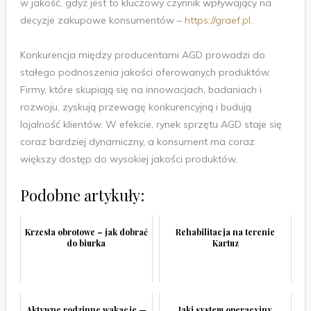
w jakość, gdyż jest to kluczowy czynnik wpływający na
decyzje zakupowe konsumentów –
https://graef.pl
.
Konkurencja między producentami AGD prowadzi do
stałego podnoszenia jakości oferowanych produktów.
Firmy, które skupiają się na innowacjach, badaniach i
rozwoju, zyskują przewagę konkurencyjną i budują
lojalność klientów. W efekcie, rynek sprzętu AGD staje się
coraz bardziej dynamiczny, a konsument ma coraz
większy dostęp do wysokiej jakości produktów.
Podobne artykuły:
Krzesła obrotowe – jak dobrać
Rehabilitacja na terenie
do biurka
Kartuz
Aktywne rodzinne wakacje —
Jaki system operacyjny