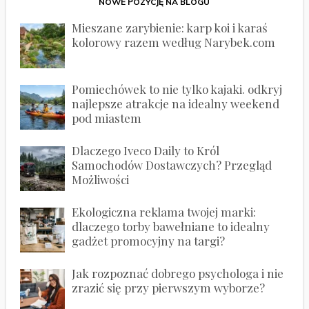
NOWE POZYCJĘ NA BLOGU
Mieszane zarybienie: karp koi i karaś
kolorowy razem według Narybek.com
Pomiechówek to nie tylko kajaki. odkryj
najlepsze atrakcje na idealny weekend
pod miastem
Dlaczego Iveco Daily to Król
Samochodów Dostawczych? Przegląd
Możliwości
Ekologiczna reklama twojej marki:
dlaczego torby bawełniane to idealny
gadżet promocyjny na targi?
Jak rozpoznać dobrego psychologa i nie
zrazić się przy pierwszym wyborze?