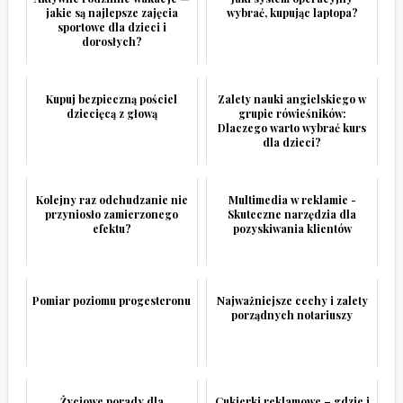
jakie są najlepsze zajęcia
wybrać, kupując laptopa?
sportowe dla dzieci i
dorosłych?
Kupuj bezpieczną pościel
Zalety nauki angielskiego w
dziecięcą z głową
grupie rówieśników:
Dlaczego warto wybrać kurs
dla dzieci?
Kolejny raz odchudzanie nie
Multimedia w reklamie -
przyniosło zamierzonego
Skuteczne narzędzia dla
efektu?
pozyskiwania klientów
Pomiar poziomu progesteronu
Najważniejsze cechy i zalety
porządnych notariuszy
Życiowe porady dla
Cukierki reklamowe – gdzie i