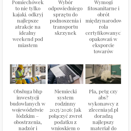
Pomiechówek
Wybór
Wymogi
to nie tylko
odpowiedniego
fitosanitarne i
kajaki. odkryj
sprzętu do
obrót
najlepsze
podnoszenia i
międzynarodowy:
atrakcje na
transportu
rola
idealny
skrzynek
certyfikowanych
weekend pod
opakowań w
miastem
eksporcie
towarów
Obsługa bhp
Niemiecki
Pla, petg czy
inwestycji
system
abs?
budowlanych w
rodzinny
wykonawcy z
województwie
2025/2026: Jak
zlecenia3d.pl
łódzkim –
połączyć zwrot
doradzą
obostrzenia,
podatku z
najlepszy
nadzór i
wnioskiem o
materiał do