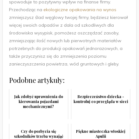
spowoduje to pozytywny wpływ na finanse firmy.
Przechodząc na
ekologiczne opakowania na wynos
zmniejszysz ślad węglowy twojej firmy, będziesz kierował
więcej swoich odpadów z dala od szkodliwych dla
środowiska wysypisk, pomożesz oszczędzać zasoby,
zmniejszając ilość nowych lub pierwotnych materiałów
potrzebnych do produkcji opakowań jednorazowych, a
także przyczynisz się do zmniejszenia poziomu
zanieczyszczenia powietrza, wód gruntowych i gleby.
Podobne artykuły:
Jak zdobyć uprawnienia do
Bezpieczeństwo dziecka -
kierowania pojazdami
kontroluj co przegląda w sieci
mechanicznymi?
Czy do pozbycia się
Piękne miasteczka włoskiej
szkodników trzeba wynająć
Apulii