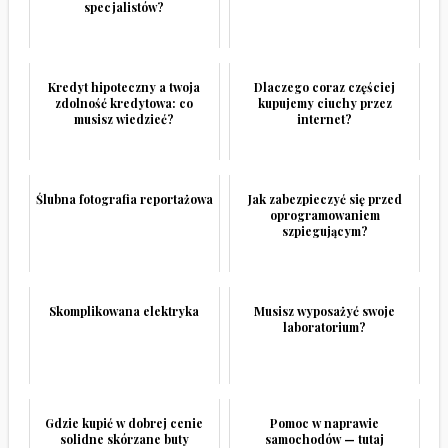
specjalistów?
Kredyt hipoteczny a twoja
Dlaczego coraz częściej
zdolność kredytowa: co
kupujemy ciuchy przez
musisz wiedzieć?
internet?
Ślubna fotografia reportażowa
Jak zabezpieczyć się przed
oprogramowaniem
szpiegującym?
Skomplikowana elektryka
Musisz wyposażyć swoje
laboratorium?
Gdzie kupić w dobrej cenie
Pomoc w naprawie
solidne skórzane buty
samochodów — tutaj