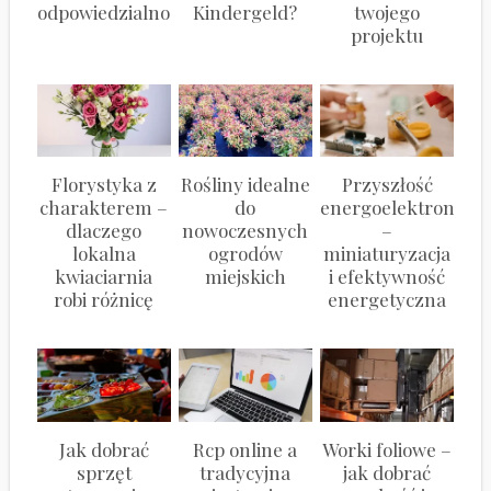
odpowiedzialność
Kindergeld?
twojego
projektu
Florystyka z
Rośliny idealne
Przyszłość
charakterem –
do
energoelektroniki
dlaczego
nowoczesnych
–
lokalna
ogrodów
miniaturyzacja
kwiaciarnia
miejskich
i efektywność
robi różnicę
energetyczna
Jak dobrać
Rcp online a
Worki foliowe –
sprzęt
tradycyjna
jak dobrać