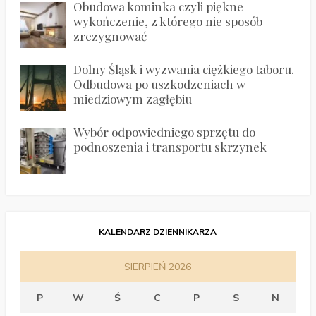
Obudowa kominka czyli piękne
wykończenie, z którego nie sposób
zrezygnować
Dolny Śląsk i wyzwania ciężkiego taboru.
Odbudowa po uszkodzeniach w
miedziowym zagłębiu
Wybór odpowiedniego sprzętu do
podnoszenia i transportu skrzynek
KALENDARZ DZIENNIKARZA
SIERPIEŃ 2026
P
W
Ś
C
P
S
N