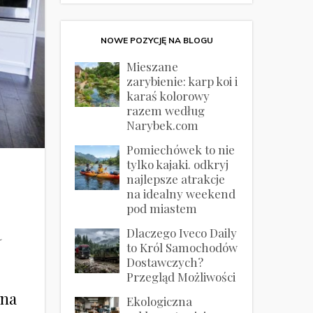
NOWE POZYCJĘ NA BLOGU
Mieszane
zarybienie: karp koi i
karaś kolorowy
razem według
Narybek.com
Pomiechówek to nie
tylko kajaki. odkryj
najlepsze atrakcje
na idealny weekend
pod miastem
a
Dlaczego Iveco Daily
to Król Samochodów
Dostawczych?
Przegląd Możliwości
żna
Ekologiczna