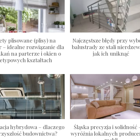
ety plisowane (plisy) na
Najczęstsze błędy przy wyb
 – idealne rozwiązanie dla
balustrady ze stali nierdzew
kań na parterze i okien o
jak ich uniknąć
ietypowych kształtach
acja hybrydowa – dlaczego
Śląska precyzja i solidność 
przyszłość budownictwa?
wyróżnia lokalnych produc