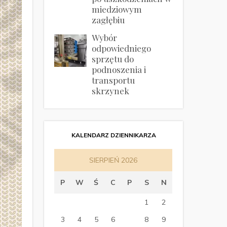
miedziowym
zagłębiu
Wybór
odpowiedniego
sprzętu do
podnoszenia i
transportu
skrzynek
KALENDARZ DZIENNIKARZA
SIERPIEŃ 2026
P
W
Ś
C
P
S
N
1
2
3
4
5
6
7
8
9