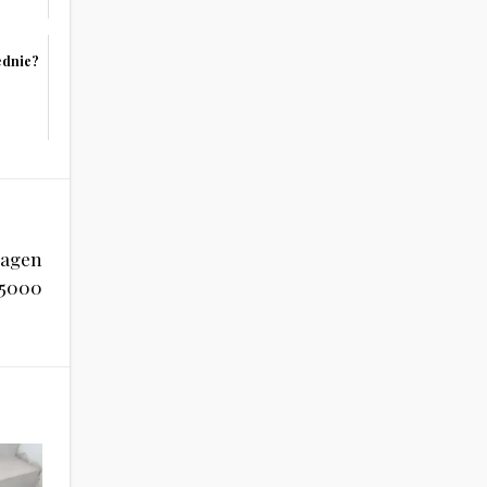
ednie?
lagen
5000