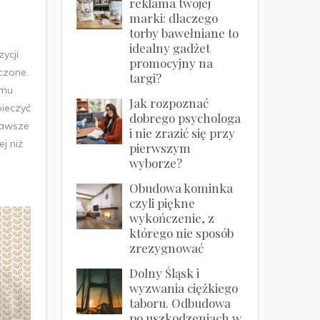
reklama twojej
marki: dlaczego
torby bawełniane to
idealny gadżet
ycji
promocyjny na
czone.
targi?
emu
Jak rozpoznać
pieczyć
dobrego psychologa
zawsze
i nie zrazić się przy
j niż
pierwszym
wyborze?
Obudowa kominka
czyli piękne
wykończenie, z
którego nie sposób
zrezygnować
Dolny Śląsk i
wyzwania ciężkiego
taboru. Odbudowa
po uszkodzeniach w