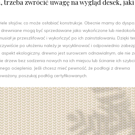
, trzeba zwrócić uwagę na wygląd desek, jaki
iele słojów, co może osłabiać konstrukcje. Obecnie mamy do dyspoz
gi drewniane mogą być sprzedawane jako wykończone lub niedokoń
usiał je przeszlifować i wykończyć po ich zainstalowaniu. Dzięki t
czywiście po ułożeniu należy je wycyklinować i odpowiednio zabez
 aspekt ekologiczny, drewno jest surowcem odnawialnym, ale nie 
drzew bez sadzenia nowych na ich miejscu lub ścinanie ich szybcie
ego ocieplenia. Jeśli chcesz mieć pewność, że podłogi z drewna
ważony, poszukaj podłóg certyfikowanych.