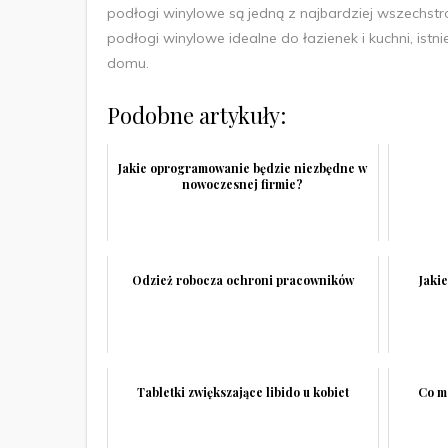
podłogi winylowe są jedną z najbardziej wszechst
podłogi winylowe idealne do łazienek i kuchni, ist
domu.
Podobne artykuły:
Jakie oprogramowanie będzie niezbędne w
nowoczesnej firmie?
Odzież robocza ochroni pracowników
Jakie
Tabletki zwiększające libido u kobiet
Co m