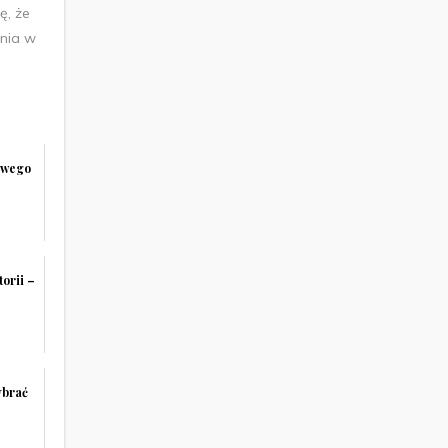
ę, że
enia w
iwego
torii –
ybrać