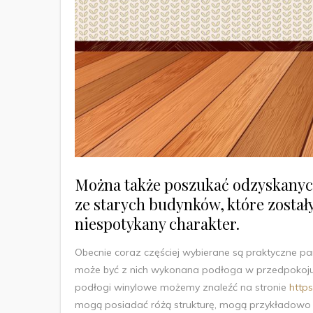
Można także poszukać odzyskanych
ze starych budynków, które zosta
niespotykany charakter.
Obecnie coraz częściej wybierane są praktyczne pa
może być z nich wykonana podłoga w przedpokoju, 
podłogi winylowe możemy znaleźć na stronie
https
mogą posiadać różą strukturę, mogą przykładowo