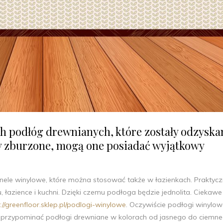
 podłóg drewnianych, które zostały odzyska
ły zburzone, mogą one posiadać wyjątkowy
nele winylowe, które można stosować także w łazienkach. Praktycz
łazience i kuchni. Dzięki czemu podłoga będzie jednolita. Ciekawe
://greenfloor.sklep.pl/podlogi-winylowe
. Oczywiście podłogi winylo
 przypominać podłogi drewniane w kolorach od jasnego do ciemne