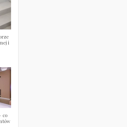
orze
nej i
– co
entów