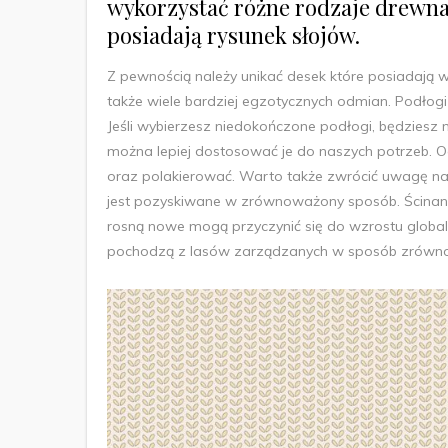
wykorzystać różne rodzaje drewna
posiadają rysunek słojów.
Z pewnością należy unikać desek które posiadają w
także wiele bardziej egzotycznych odmian. Podło
Jeśli wybierzesz niedokończone podłogi, będziesz m
można lepiej dostosować je do naszych potrzeb. O
oraz polakierować. Warto także zwrócić uwagę na
jest pozyskiwane w zrównoważony sposób. Ścinanie 
rosną nowe mogą przyczynić się do wzrostu globaln
pochodzą z lasów zarządzanych w sposób zrówno