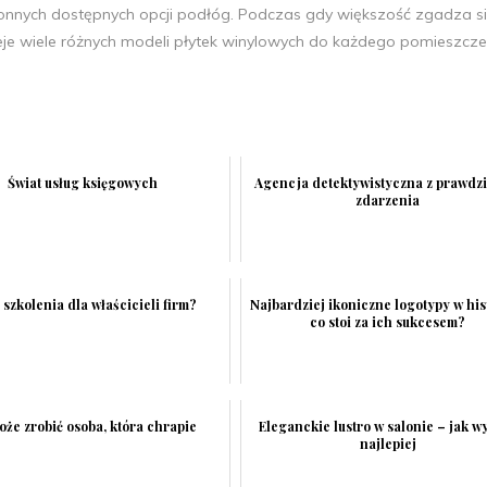
ronnych dostępnych opcji podłóg. Podczas gdy większość zgadza si
nieje wiele różnych modeli płytek winylowych do każdego pomieszcz
Świat usług księgowych
Agencja detektywistyczna z prawdz
zdarzenia
 szkolenia dla właścicieli firm?
Najbardziej ikoniczne logotypy w his
co stoi za ich sukcesem?
oże zrobić osoba, która chrapie
Eleganckie lustro w salonie – jak w
najlepiej