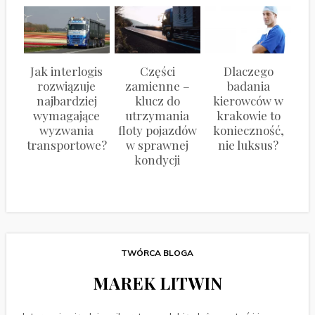
Jak interlogis
Części
Dlaczego
rozwiązuje
zamienne –
badania
najbardziej
klucz do
kierowców w
wymagające
utrzymania
krakowie to
wyzwania
floty pojazdów
konieczność,
transportowe?
w sprawnej
nie luksus?
kondycji
TWÓRCA BLOGA
MAREK LITWIN