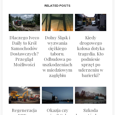
RELATED POSTS
Dlaczego Iveco
Dolny Śląsk i
Kiedy
Daily to Król
wyzwania
drogowego
Samochodów
ciężkiego
kolosa dotyka
Dostawczych?
taboru.
tragedia. Kto
Przegląd
Odbudowa po
podniesie
Możliwości
uszkodzeniach
sprzęt po
w miedziowym
uderzeniu w
zagłębiu
barierki?
Regeneracja
Okazja czy
Szkoda