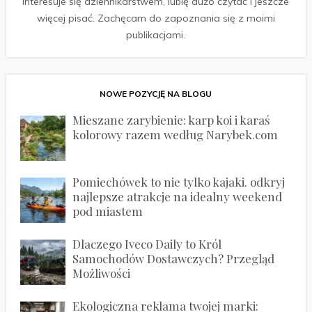
Interesuje się dziennikarstwem, lubię dużo czytać i jeszcze
więcej pisać. Zachęcam do zapoznania się z moimi
publikacjami.
NOWE POZYCJĘ NA BLOGU
Mieszane zarybienie: karp koi i karaś
kolorowy razem według Narybek.com
Pomiechówek to nie tylko kajaki. odkryj
najlepsze atrakcje na idealny weekend
pod miastem
Dlaczego Iveco Daily to Król
Samochodów Dostawczych? Przegląd
Możliwości
Ekologiczna reklama twojej marki: