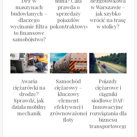
DPF w
mina? Cała
bezgotówkowa
maszynach
prawda o
w Warszawie –
budowlanych –
sprzedaży
jak szybko
dlaczego
pojazdów
wrócić na trasę
wycinanie filtra
pokontraktowych
w stolicy?
to finansowe
samobójstwo?
Awaria
Samochód
Pojazdy
ciężarówki na
ciężarowy –
ciężarowe i
drodze?
kluczowy
ciągniki
Sprawdź, jak
element
siodłowe DAF:
działa mobilny
efektywnej i
Innowacyjne
mechanik
zrównoważonej
rozwiązania dla
floty
biznesu
transportowego