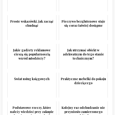
Proste wskazówki, jak zacząć
Pieczywo bezglutenowe staje
chudnąć
się coraz łatwiej dostępne
Jakie gadżety reklamowe
Jak utrzymać obiekt w
cieszą się popularnością
adekwatnym do tego stanie
wśród młodzieży?
technicznym?
Świat usług księgowych
Praktyczne mebelki do pokoju
dziecięcego
Podstawowe rzeczy, które
Kolejny raz odchudzanie nie
należy wiedzieć przy zakupie
przyniosło zamierzonego