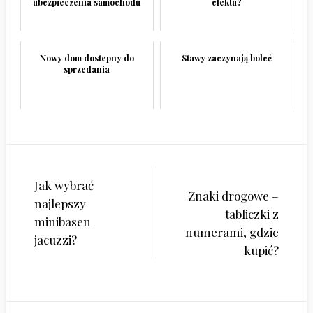
ubezpieczenia samochodu
efektu?
Nowy dom dostepny do
Stawy zaczynają boleć
sprzedania
Nawigacja
Jak wybrać
wpisu
Znaki drogowe –
najlepszy
tabliczki z
minibasen
numerami, gdzie
jacuzzi?
kupić?