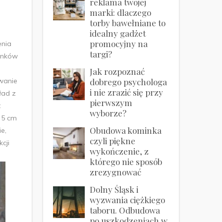
reklama twojej
marki: dlaczego
torby bawełniane to
idealny gadżet
promocyjny na
enia
targi?
ynków
Jak rozpoznać
dobrego psychologa
wanie
i nie zrazić się przy
ład z
pierwszym
t
wyborze?
 5 cm
Obudowa kominka
e,
czyli piękne
cji
wykończenie, z
którego nie sposób
zrezygnować
Dolny Śląsk i
wyzwania ciężkiego
taboru. Odbudowa
po uszkodzeniach w