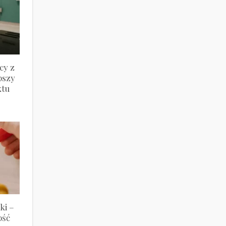
cy z
pszy
ktu
ki –
ość