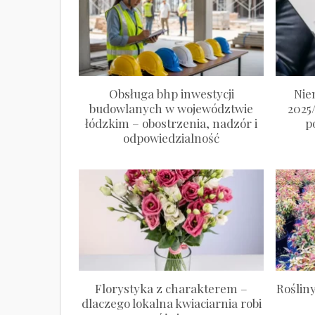
Obsługa bhp inwestycji
Nie
budowlanych w województwie
2025
łódzkim – obostrzenia, nadzór i
p
odpowiedzialność
Florystyka z charakterem –
Roślin
dlaczego lokalna kwiaciarnia robi