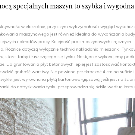
mocą specjalnych maszyn to szybka i wygodna
tywność wielokrotnie, przy czym wytrzymałość i wygląd wykończ
ynkowania maszynowego jest również idealna do wykańczania bud
iejszych nakładów pracy. Kolejność prac maszynowych i ręcznych
. Różnice dotyczą wyłącznie techniki nakładania mieszanki. Tynko
u, starej farby i łuszczącego się tynku. Następnie wykonujemy podk
icie. Do gruntowania płyt betonowych lepiej jest zastosować kontak
wdzić grubość warstwy. Nie powinna przekraczać 4 cm na suficie i
 zwykle, jest wyrównana płytą kartonowo-gipsową, jeśli jest na ściani
nki do natryskiwania tynku przeprowadza się ściśle według instruk