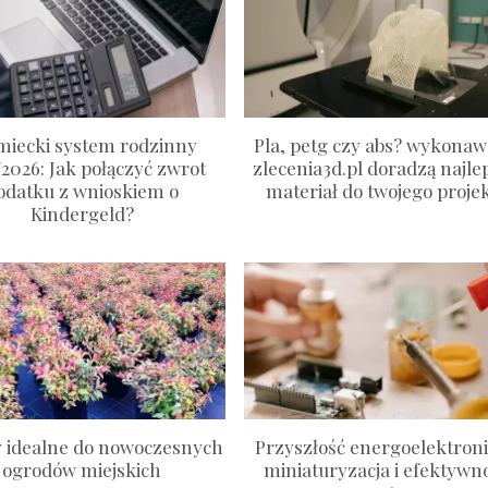
miecki system rodzinny
Pla, petg czy abs? wykonaw
/2026: Jak połączyć zwrot
zlecenia3d.pl doradzą najle
odatku z wnioskiem o
materiał do twojego proje
Kindergeld?
y idealne do nowoczesnych
Przyszłość energoelektroni
ogrodów miejskich
miniaturyzacja i efektywn