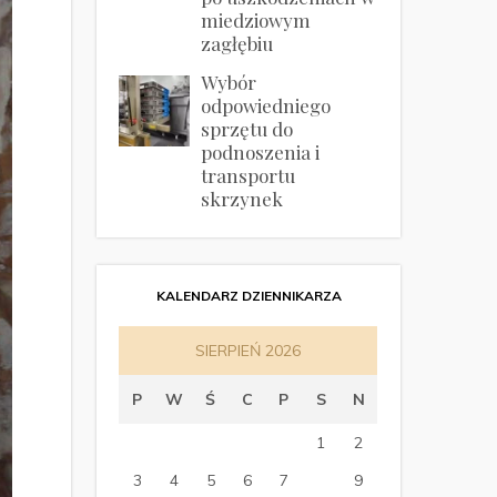
miedziowym
zagłębiu
Wybór
odpowiedniego
sprzętu do
podnoszenia i
transportu
skrzynek
KALENDARZ DZIENNIKARZA
SIERPIEŃ 2026
P
W
Ś
C
P
S
N
1
2
3
4
5
6
7
8
9