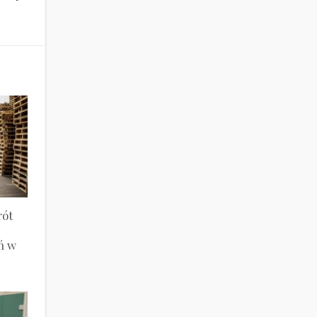
rót
ń w