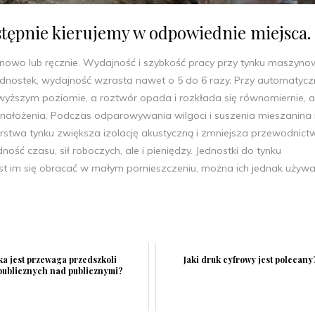
tępnie kierujemy w odpowiednie miejsca.
wo lub ręcznie. Wydajność i szybkość pracy przy tynku maszyn
 jednostek, wydajność wzrasta nawet o 5 do 6 razy. Przy automatyc
ajwyższym poziomie, a roztwór opada i rozkłada się równomiernie, 
ałożenia. Podczas odparowywania wilgoci i suszenia mieszanina 
arstwa tynku zwiększa izolację akustyczną i zmniejsza przewodnict
ość czasu, sił roboczych, ale i pieniędzy. Jednostki do tynku
st im się obracać w małym pomieszczeniu, można ich jednak używa
ka jest przewaga przedszkoli
Jaki druk cyfrowy jest polecany
publicznych nad publicznymi?