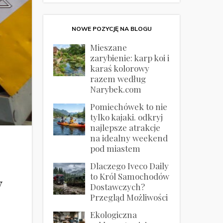
NOWE POZYCJĘ NA BLOGU
Mieszane
zarybienie: karp koi i
karaś kolorowy
razem według
Narybek.com
Pomiechówek to nie
tylko kajaki. odkryj
najlepsze atrakcje
na idealny weekend
pod miastem
Dlaczego Iveco Daily
to Król Samochodów
y
Dostawczych?
Przegląd Możliwości
Ekologiczna