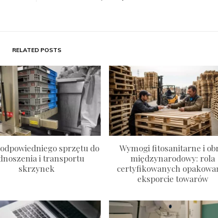
RELATED POSTS
odpowiedniego sprzętu do
Wymogi fitosanitarne i ob
dnoszenia i transportu
międzynarodowy: rola
skrzynek
certyfikowanych opakowa
eksporcie towarów