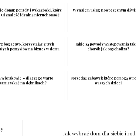
e domu: porady i wskazówki, które
Wynajem usług nowoczesnym dźwi
Ci znaleźć idealną nieruchomość
z bogactwo, korzystając z tych
Jakie są powody występowania tak
ałych pomysłów na biznes w domu
chorób jak onycholiza?
 w krakowie – dlaczego warto
Sprzedaż zabawek które pomogą w r
zamieszkać na dębnikach?
waszych dzieci
my
Jak wybrać dom dla siebie i ro