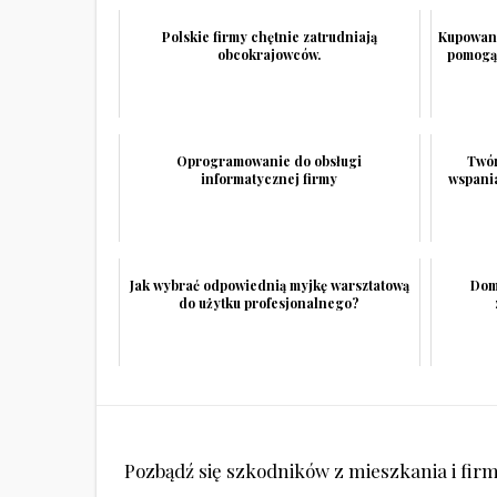
Polskie firmy chętnie zatrudniają
Kupowani
obcokrajowców.
pomogą 
Oprogramowanie do obsługi
Twór
informatycznej firmy
wspani
Jak wybrać odpowiednią myjkę warsztatową
Dom
do użytku profesjonalnego?
Nawigacja
Pozbądź się szkodników z mieszkania i fir
wpisu