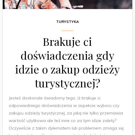
TURYSTYKA
Brakuje ci
doświadczenia gdy
idzie o zakup odzieży
turystycznej?
Jesteś doskonale świadomy tego, iż brakuje ci
odpowiedniego doświadczenia w aspekcie wyboru czy
zakupu odzieży turystycznej, za jaką nie tylko przemawia
wartość użytkowa ale też inne co za tym idzie zalety?
Oczywiście z takim dylematem lub problemem zmaga się