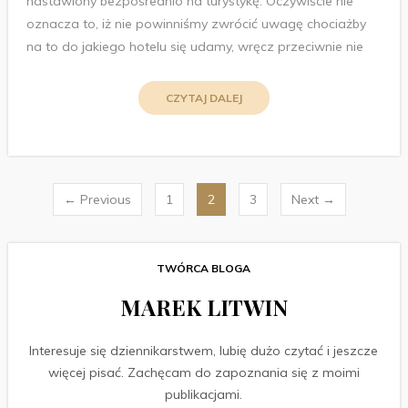
nastawiony bezpośrednio na turystykę. Oczywiście nie
oznacza to, iż nie powinniśmy zwrócić uwagę chociażby
na to do jakiego hotelu się udamy, wręcz przeciwnie nie
CZYTAJ DALEJ
Stronicowanie
← Previous
1
2
3
Next →
wpisów
TWÓRCA BLOGA
MAREK LITWIN
Interesuje się dziennikarstwem, lubię dużo czytać i jeszcze
więcej pisać. Zachęcam do zapoznania się z moimi
publikacjami.