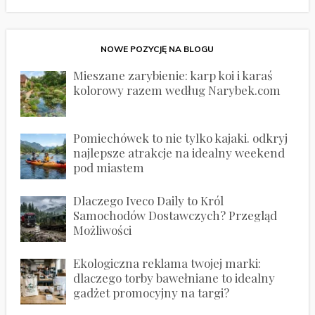
NOWE POZYCJĘ NA BLOGU
Mieszane zarybienie: karp koi i karaś
kolorowy razem według Narybek.com
Pomiechówek to nie tylko kajaki. odkryj
najlepsze atrakcje na idealny weekend
pod miastem
Dlaczego Iveco Daily to Król
Samochodów Dostawczych? Przegląd
Możliwości
Ekologiczna reklama twojej marki:
dlaczego torby bawełniane to idealny
gadżet promocyjny na targi?