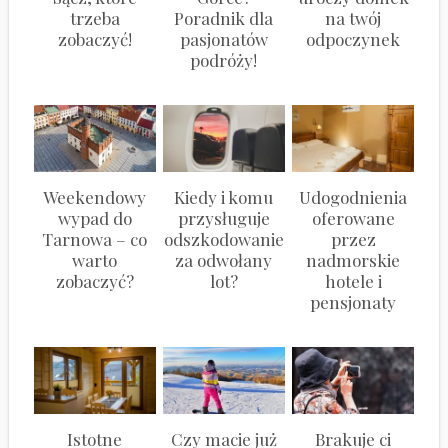
trzeba
Poradnik dla
na twój
zobaczyć!
pasjonatów
odpoczynek
podróży!
Weekendowy
Kiedy i komu
Udogodnienia
wypad do
przysługuje
oferowane
Tarnowa – co
odszkodowanie
przez
warto
za odwołany
nadmorskie
zobaczyć?
lot?
hotele i
pensjonaty
Istotne
Czy macie już
Brakuje ci