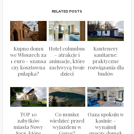
RELATED POSTS
Kupno domu
Hotel columbus
Kontenery
we Włoszech za
– atrakcje i
sanitarne:
1 euro – szansa
animacje, które
praktyczne
czy kosztowna
zachwycą twoje
rozwiązania dla
pułapka?
dzieci
budów
TOP 10
Co musisz
Oaza spokoju w
zabytków
wiedzieć przed
kasinie –
miasta Nowy
wyjazdem w
wynajmij
Sącz, które
Gorce?
uroczy domek