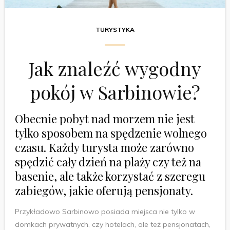
TURYSTYKA
Jak znaleźć wygodny
pokój w Sarbinowie?
Obecnie pobyt nad morzem nie jest
tylko sposobem na spędzenie wolnego
czasu. Każdy turysta może zarówno
spędzić cały dzień na plaży czy też na
basenie, ale także korzystać z szeregu
zabiegów, jakie oferują pensjonaty.
Przykładowo Sarbinowo posiada miejsca nie tylko w
domkach prywatnych, czy hotelach, ale też pensjonatach,