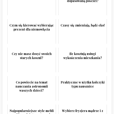
dopasowaną pościel?
Czym się kierować wybierając
Czasy się zmieniają, bądź eko!
prezent dla niemowlęcia
Czy nie masz dosyć swoich
Ile kosztują usługi
starych koszul?
wykończenia mieszkania?
Co powiecie na temat
Praktyczne w użytku kolczyki
nauczania astronomii
typu nausznice
waszych dzieci?
Najpopularniejsze style mebli
Wybierz fryzjera mądrze i z