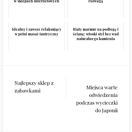
w sklepach internetowych
rozwagą
Idealny i zawsze relaksujący
Biały marmur na podłogę i
w pełni masaż tantryczny
ścianę: włoski styl bez wad
naturalnego kamienia
Nawigacja
Najlepszy sklep z
wpisu
Miejsca warte
zabawkami
odwiedzenia
podczas wycieczki
do Japonii