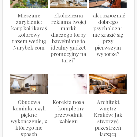
Mieszane
Ekologiczna
Jak rozpoznać
zarybienie:
reklama twojej
dobrego
karp koi i karaś
marki:
psychologa i
kolorowy
dlaczego torby
nie zrazić się
razem według
bawełniane to
przy
Narybek.com
idealny gadżet
pierwszym
promocyjny na
wyborze?
targi?
Obudowa
Korekta nosa
Architekt
kominka czyli
— kompletny
wnętrz
piękne
przewodnik
Kraków: Jak
wykończenie, z
zabiegu
stworzyć
którego nie
przestrzeń
sposób
łączącą