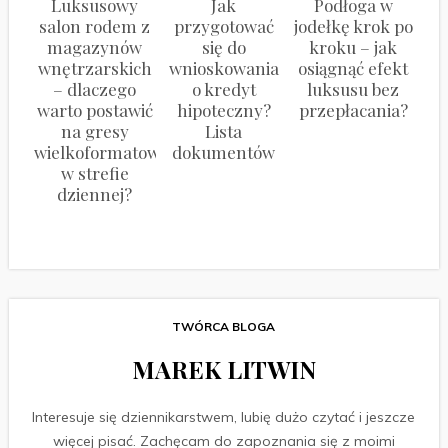
Luksusowy
Jak
Podłoga w
salon rodem z
przygotować
jodełkę krok po
magazynów
się do
kroku – jak
wnętrzarskich
wnioskowania
osiągnąć efekt
– dlaczego
o kredyt
luksusu bez
warto postawić
hipoteczny?
przepłacania?
na gresy
Lista
wielkoformatowe
dokumentów
w strefie
dziennej?
TWÓRCA BLOGA
MAREK LITWIN
Interesuje się dziennikarstwem, lubię dużo czytać i jeszcze
więcej pisać. Zachęcam do zapoznania się z moimi