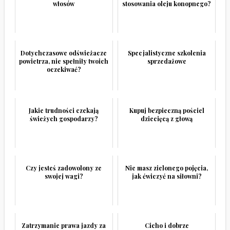
włosów
stosowania oleju konopnego?
Dotychczasowe odświeżacze
Specjalistyczne szkolenia
powietrza, nie spełniły twoich
sprzedażowe
oczekiwać?
Jakie trudności czekają
Kupuj bezpieczną pościel
świeżych gospodarzy?
dziecięcą z głową
Czy jesteś zadowolony ze
Nie masz zielonego pojęcia,
swojej wagi?
jak ćwiczyć na siłowni?
Zatrzymanie prawa jazdy za
Cicho i dobrze