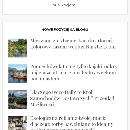
publikacjami.
NOWE POZYCJĘ NA BLOGU
Mieszane zarybienie: karp koi i karaś
kolorowy razem według Narybek.com
Pomiechówek to nie tylko kajaki. odkryj
najlepsze atrakcje na idealny weekend
pod miastem
Dlaczego Iveco Daily to Król
Samochodów Dostawczych? Przegląd
Możliwości
Ekologiczna reklama twojej marki:
dlaczego torby bawełniane to idealny
gadżet promocyjny na targi?