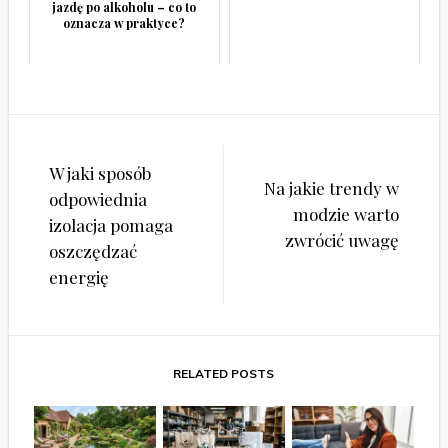
jazdę po alkoholu – co to
oznacza w praktyce?
Nawigacja
W jaki sposób
wpisu
Na jakie trendy w
odpowiednia
modzie warto
izolacja pomaga
zwrócić uwagę
oszczędzać
energię
RELATED POSTS