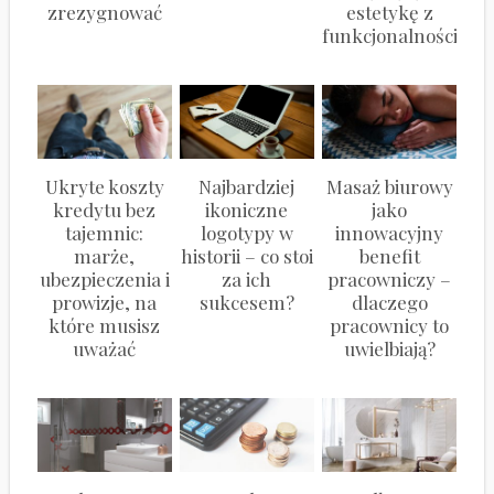
zrezygnować
estetykę z
funkcjonalnością?
Ukryte koszty
Najbardziej
Masaż biurowy
kredytu bez
ikoniczne
jako
tajemnic:
logotypy w
innowacyjny
marże,
historii – co stoi
benefit
ubezpieczenia i
za ich
pracowniczy –
prowizje, na
sukcesem?
dlaczego
które musisz
pracownicy to
uważać
uwielbiają?