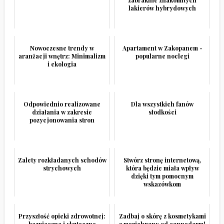
lakierów hybrydowych
Nowoczesne trendy w
Apartament w Zakopanem -
aranżacji wnętrz: Minimalizm
popularne noclegi
i ekologia
Odpowiednio realizowane
Dla wszystkich fanów
działania w zakresie
słodkości
pozycjonowania stron
Zalety rozkładanych schodów
Stwórz stronę internetową,
strychowych
która będzie miała wpływ
dzięki tym pomocnym
wskazówkom
Przyszłość opieki zdrowotnej:
Zadbaj o skórę z kosmetykami
bezpieczne i skuteczne
z marichuany od cannaderm!