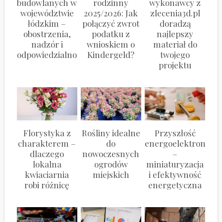
budowlanych w
rodzinny
wykonawcy z
województwie
2025/2026: Jak
zlecenia3d.pl
łódzkim –
połączyć zwrot
doradzą
obostrzenia,
podatku z
najlepszy
nadzór i
wnioskiem o
materiał do
odpowiedzialność
Kindergeld?
twojego
projektu
Florystyka z
Rośliny idealne
Przyszłość
charakterem –
do
energoelektroniki
dlaczego
nowoczesnych
–
lokalna
ogrodów
miniaturyzacja
kwiaciarnia
miejskich
i efektywność
robi różnicę
energetyczna