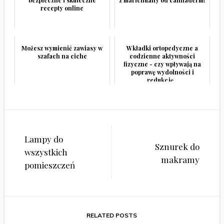
recepty online
Możesz wymienić zawiasy w
Wkładki ortopedyczne a
szafach na ciche
codzienne aktywności
fizyczne - czy wpływają na
poprawę wydolności i
redukcję...
Nawigacja
Lampy do
wpisu
Sznurek do
wszystkich
makramy
pomieszczeń
RELATED POSTS