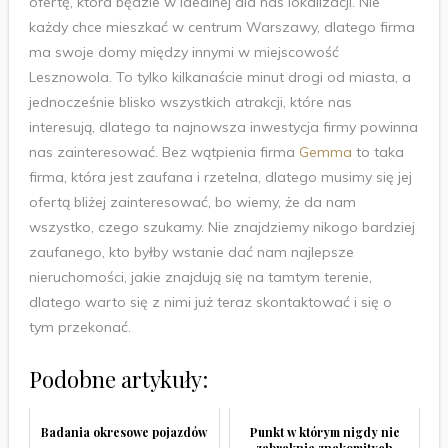
ofertę, która będzie w idealnej dla nas lokalizacji. Nie
każdy chce mieszkać w centrum Warszawy, dlatego firma
ma swoje domy między innymi w miejscowość
Lesznowola. To tylko kilkanaście minut drogi od miasta, a
jednocześnie blisko wszystkich atrakcji, które nas
interesują, dlatego ta najnowsza inwestycja firmy powinna
nas zainteresować. Bez wątpienia firma
Gemma
to taka
firma, która jest zaufana i rzetelna, dlatego musimy się jej
ofertą bliżej zainteresować, bo wiemy, że da nam
wszystko, czego szukamy. Nie znajdziemy nikogo bardziej
zaufanego, kto byłby wstanie dać nam najlepsze
nieruchomości, jakie znajdują się na tamtym terenie,
dlatego warto się z nimi już teraz skontaktować i się o
tym przekonać.
Podobne artykuły:
Badania okresowe pojazdów
Punkt w którym nigdy nie
zabraknie znakomitych