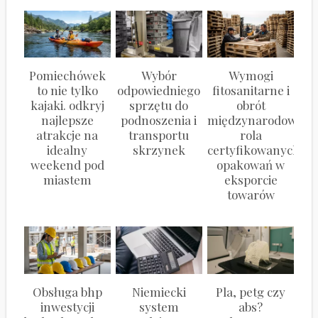
Pomiechówek
Wybór
Wymogi
to nie tylko
odpowiedniego
fitosanitarne i
kajaki. odkryj
sprzętu do
obrót
najlepsze
podnoszenia i
międzynarodowy:
atrakcje na
transportu
rola
idealny
skrzynek
certyfikowanych
weekend pod
opakowań w
miastem
eksporcie
towarów
Obsługa bhp
Niemiecki
Pla, petg czy
inwestycji
system
abs?