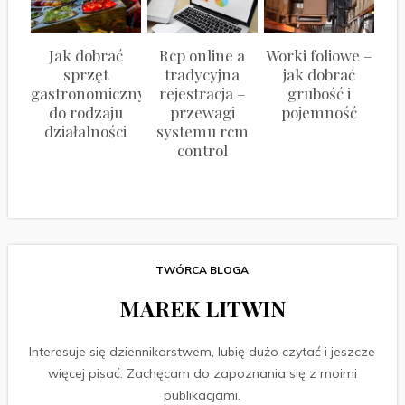
Jak dobrać
Rcp online a
Worki foliowe –
sprzęt
tradycyjna
jak dobrać
gastronomiczny
rejestracja –
grubość i
do rodzaju
przewagi
pojemność
działalności
systemu rcm
control
TWÓRCA BLOGA
MAREK LITWIN
Interesuje się dziennikarstwem, lubię dużo czytać i jeszcze
więcej pisać. Zachęcam do zapoznania się z moimi
publikacjami.