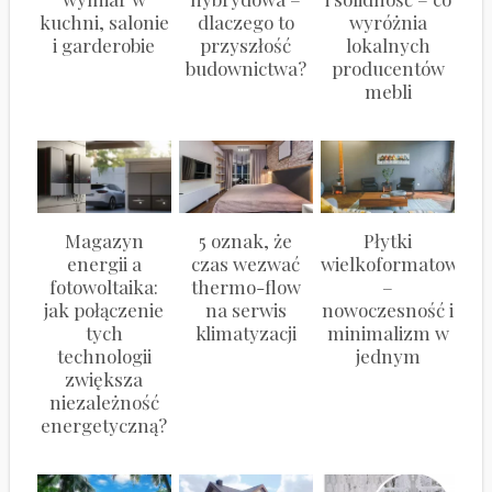
kuchni, salonie
dlaczego to
wyróżnia
i garderobie
przyszłość
lokalnych
budownictwa?
producentów
mebli
Magazyn
5 oznak, że
Płytki
energii a
czas wezwać
wielkoformatowe
fotowoltaika:
thermo-flow
–
jak połączenie
na serwis
nowoczesność i
tych
klimatyzacji
minimalizm w
technologii
jednym
zwiększa
niezależność
energetyczną?