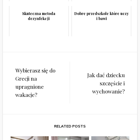
Skuteczna metoda
Dobre przedszkole które uczy
dezynfekcji
i bawi
Nawigacja
Wybierasz się do
wpisu
Jak dać dziecku
Grecji na
szczęście i
upragnione
wychowanie?
wakacje?
RELATED POSTS