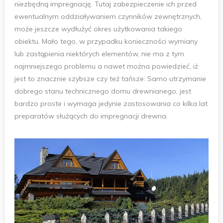
niezbędną impregnację. Tutaj zabezpieczenie ich przed
ewentualnym oddziaływaniem czynników zewnętrznych,
może jeszcze wydłużyć okres użytkowania takiego
obiektu. Mało tego, w przypadku konieczności wymiany
lub zastąpienia niektórych elementów, nie ma z tym
najmniejszego problemu a nawet można powiedzieć, iż
jest to znacznie szybsze czy też tańsze. Samo utrzymanie
dobrego stanu technicznego domu drewnianego, jest
bardzo proste i wymaga jedynie zastosowania co kilka lat
preparatów służących do impregnacji drewna.