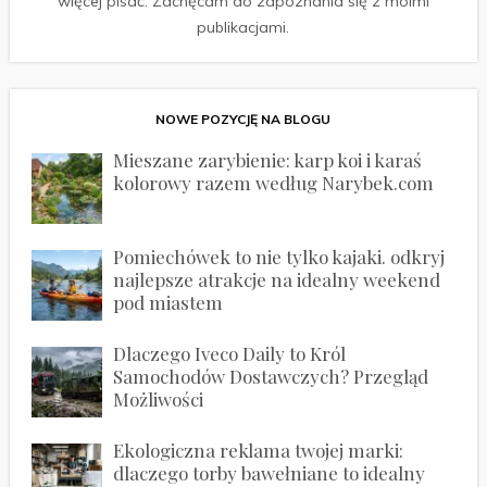
więcej pisać. Zachęcam do zapoznania się z moimi
publikacjami.
NOWE POZYCJĘ NA BLOGU
Mieszane zarybienie: karp koi i karaś
kolorowy razem według Narybek.com
Pomiechówek to nie tylko kajaki. odkryj
najlepsze atrakcje na idealny weekend
pod miastem
Dlaczego Iveco Daily to Król
Samochodów Dostawczych? Przegląd
Możliwości
Ekologiczna reklama twojej marki:
dlaczego torby bawełniane to idealny