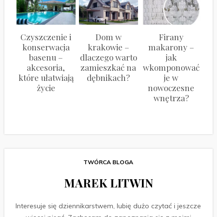
Czyszczenie i
Dom w
Firany
konserwacja
krakowie –
makarony –
basenu –
dlaczego warto
jak
akcesoria,
zamieszkać na
wkomponować
które ułatwiają
dębnikach?
je w
życie
nowoczesne
wnętrza?
TWÓRCA BLOGA
MAREK LITWIN
Interesuje się dziennikarstwem, lubię dużo czytać i jeszcze