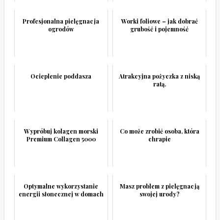
Profesjonalna pielęgnacja
Worki foliowe – jak dobrać
ogrodów
grubość i pojemność
Ocieplenie poddasza
Atrakcyjna pożyczka z niską
ratą.
Wypróbuj kolagen morski
Co może zrobić osoba, która
Premium Collagen 5000
chrapie
Optymalne wykorzystanie
Masz problem z pielęgnacją
energii słonecznej w domach
swojej urody?