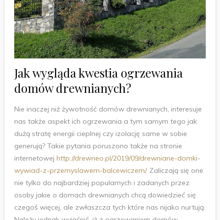
Jak wygląda kwestia ogrzewania
domów drewnianych?
Nie inaczej niż żywotność domów drewnianych, interesuje
nas także aspekt ich ogrzewania a tym samym tego jak
dużą stratę energii cieplnej czy izolację same w sobie
generują? Takie pytania poruszono także na stronie
internetowej
http://drewneo.pl/2019/09/drewniane-domki-
wywiad-z-przemyslawem-balcewiczem/
. Zaliczają się one
nie tylko do najbardziej popularnych i zadanych przez
osoby jakie o domach drewnianych chcą dowiedzieć się
czegoś więcej, ale zwłaszcza tych które nas nijako nurtują.
Należy jednak wyjaśnić, iż z ogrzewaniem domów