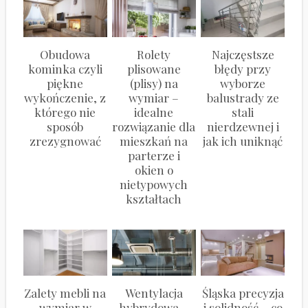
Obudowa
Rolety
Najczęstsze
kominka czyli
plisowane
błędy przy
piękne
(plisy) na
wyborze
wykończenie, z
wymiar –
balustrady ze
którego nie
idealne
stali
sposób
rozwiązanie dla
nierdzewnej i
zrezygnować
mieszkań na
jak ich uniknąć
parterze i
okien o
nietypowych
kształtach
Zalety mebli na
Wentylacja
Śląska precyzja
wymiar w
hybrydowa –
i solidność – co