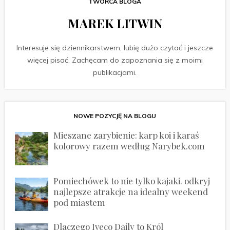
TWÓRCA BLOGA
MAREK LITWIN
Interesuje się dziennikarstwem, lubię dużo czytać i jeszcze
więcej pisać. Zachęcam do zapoznania się z moimi
publikacjami.
NOWE POZYCJĘ NA BLOGU
Mieszane zarybienie: karp koi i karaś
kolorowy razem według Narybek.com
Pomiechówek to nie tylko kajaki. odkryj
najlepsze atrakcje na idealny weekend
pod miastem
Dlaczego Iveco Daily to Król