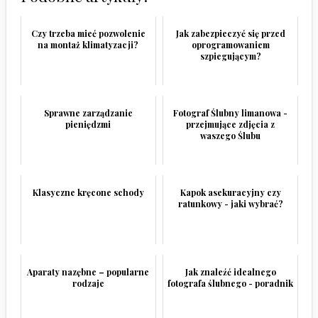
Czy trzeba mieć pozwolenie
Jak zabezpieczyć się przed
na montaż klimatyzacji?
oprogramowaniem
szpiegującym?
Sprawne zarządzanie
Fotograf Ślubny limanowa -
pieniędzmi
przejmujące zdjęcia z
waszego Ślubu
Klasyczne kręcone schody
Kapok asekuracyjny czy
ratunkowy - jaki wybrać?
Aparaty nazębne – popularne
Jak znaleźć idealnego
rodzaje
fotografa ślubnego - poradnik