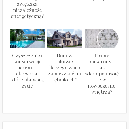
zwiększa
niezależność
energetyczną?
Czyszczenie i
Dom w
Firany
konserwacja
krakowie –
makarony –
basenu –
dlaczego warto
jak
akcesoria,
zamieszkać na
wkomponować
które ułatwiają
dębnikach?
je w
życie
nowoczesne
wnętrza?