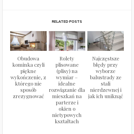
RELATED POSTS
Obudowa
Rolety
Najczęstsze
kominka czyli
plisowane
błędy przy
piękne
(plisy) na
wyborze
wykończenie, z
wymiar –
balustrady ze
którego nie
idealne
stali
sposób
rozwiązanie dla
nierdzewnej i
zrezygnować
mieszkań na
jak ich uniknąć
parterze i
okien o
nietypowych
kształtach