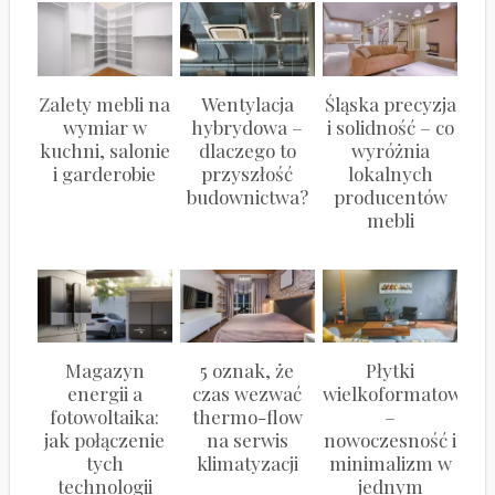
Zalety mebli na
Wentylacja
Śląska precyzja
wymiar w
hybrydowa –
i solidność – co
kuchni, salonie
dlaczego to
wyróżnia
i garderobie
przyszłość
lokalnych
budownictwa?
producentów
mebli
Magazyn
5 oznak, że
Płytki
energii a
czas wezwać
wielkoformatowe
fotowoltaika:
thermo-flow
–
jak połączenie
na serwis
nowoczesność i
tych
klimatyzacji
minimalizm w
technologii
jednym