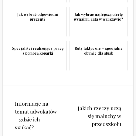
Jak wybrać odpowiedni
Jak wybrać najlepszą ofertę
prezent?
wynajmu auta w warszawie?
Specjaliści realizujący pracę
Buty taktyczne – specjalne
z pomocą koparki
obuwie dla służb
Nawigacja
Informacje na
wpisu
Jakich rzeczy uczą
temat adwokatów
się maluchy w
– gdzie ich
przedszkolu
szukać?