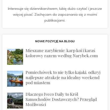
Interesuje się dziennikarstwem, lubię dużo czytać i jeszcze
więcej pisać. Zachęcam do zapoznania się z moimi
publikacjami.
NOWE POZYCJĘ NA BLOGU
Mieszane zarybienie: karp koi i karaś
kolorowy razem według Narybek.com
Pomiechówek to nie tylko kajaki. odkryj
najlepsze atrakcje na idealny weekend
pod miastem
Dlaczego Iveco Daily to Król
Samochodów Dostawczych? Przegląd
Możliwości