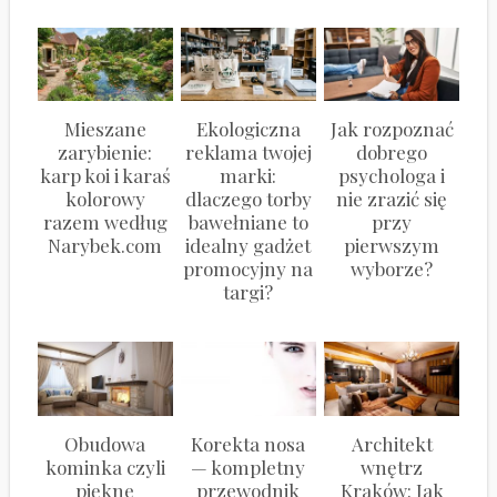
Mieszane
Ekologiczna
Jak rozpoznać
zarybienie:
reklama twojej
dobrego
karp koi i karaś
marki:
psychologa i
kolorowy
dlaczego torby
nie zrazić się
razem według
bawełniane to
przy
Narybek.com
idealny gadżet
pierwszym
promocyjny na
wyborze?
targi?
Obudowa
Korekta nosa
Architekt
kominka czyli
— kompletny
wnętrz
piękne
przewodnik
Kraków: Jak