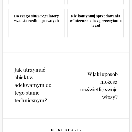
Do czego służą regulatory
Nie kontynuuj sprzedawania
wzrostu roślin uprawnych
w Internecie bez przeczytania
tego!
Nawigacja
Jak utrzymać
wpisu
W jaki sposób
obiekt w
możesz
adekwatnym do
rozświetlić swoje
tego stanie
włosy?
technicznym?
RELATED POSTS