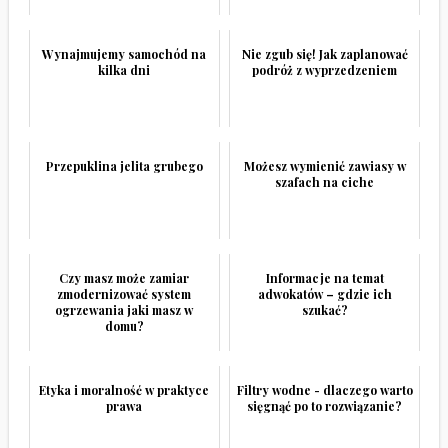
Wynajmujemy samochód na
Nie zgub się! Jak zaplanować
kilka dni
podróż z wyprzedzeniem
Przepuklina jelita grubego
Możesz wymienić zawiasy w
szafach na ciche
Czy masz może zamiar
Informacje na temat
zmodernizować system
adwokatów – gdzie ich
ogrzewania jaki masz w
szukać?
domu?
Etyka i moralność w praktyce
Filtry wodne - dlaczego warto
prawa
sięgnąć po to rozwiązanie?