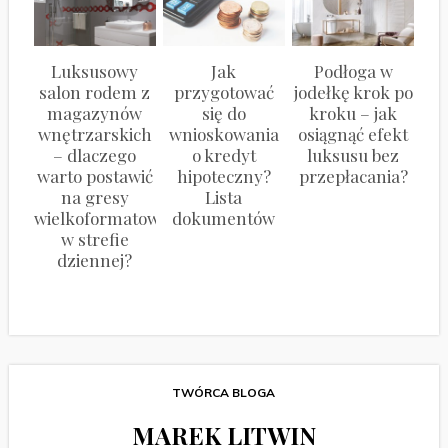
Luksusowy
Jak
Podłoga w
salon rodem z
przygotować
jodełkę krok po
magazynów
się do
kroku – jak
wnętrzarskich
wnioskowania
osiągnąć efekt
– dlaczego
o kredyt
luksusu bez
warto postawić
hipoteczny?
przepłacania?
na gresy
Lista
wielkoformatowe
dokumentów
w strefie
dziennej?
TWÓRCA BLOGA
MAREK LITWIN