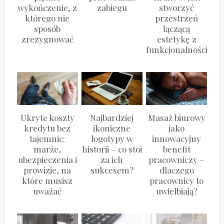
wykończenie, z
zabiegu
stworzyć
którego nie
przestrzeń
sposób
łączącą
zrezygnować
estetykę z
funkcjonalnością?
Ukryte koszty
Najbardziej
Masaż biurowy
kredytu bez
ikoniczne
jako
tajemnic:
logotypy w
innowacyjny
marże,
historii – co stoi
benefit
ubezpieczenia i
za ich
pracowniczy –
prowizje, na
sukcesem?
dlaczego
które musisz
pracownicy to
uważać
uwielbiają?